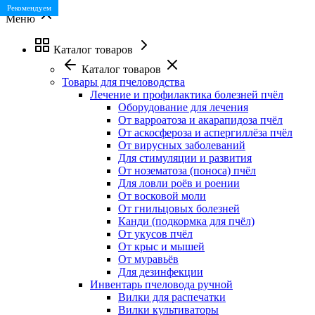
Лучшая цена
Лучшая цена
Хит продаж
Рекомендуем
Меню
Каталог товаров
Каталог товаров
Товары для пчеловодства
Лечение и профилактика болезней пчёл
Оборудование для лечения
От варроатоза и акарапидоза пчёл
От аскосфероза и аспергиллёза пчёл
От вирусных заболеваний
Для стимуляции и развития
От нозематоза (поноса) пчёл
Для ловли роёв и роении
От восковой моли
От гнильцовых болезней
Канди (подкормка для пчёл)
От укусов пчёл
От крыс и мышей
От муравьёв
Для дезинфекции
Инвентарь пчеловода ручной
Вилки для распечатки
Вилки культиваторы