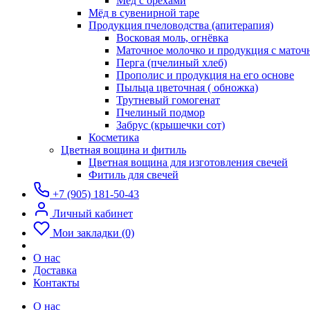
Мёд с орехами
Мёд в сувенирной таре
Продукция пчеловодства (апитерапия)
Восковая моль, огнёвка
Маточное молочко и продукция с мато
Перга (пчелиный хлеб)
Прополис и продукция на его основе
Пыльца цветочная ( обножка)
Трутневый гомогенат
Пчелиный подмор
Забрус (крышечки сот)
Косметика
Цветная вощина и фитиль
Цветная вощина для изготовления свечей
Фитиль для свечей
+7 (905) 181-50-43
Личный кабинет
Мои закладки (0)
О нас
Доставка
Контакты
О нас