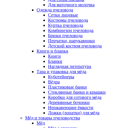
Для маточного молочка
Одежда пчеловода
Сетки лицевые
Костюмы пчеловода
Куртка пчеловода
Комбинезон пчеловода
Брюки пчеловода
Перчатки, нарукавники
Детский костюм пчеловода
Книги и бланки
Книги
Бланки
Наглядная литература
Тара и упаковка для мёда
Куботейнеры
Вёдра
Пластиковые банки
Стеклянные банки и крышки
Коробки для сотового мёда
Деревянные бочонки
Нержавеющие ёмкости
Ложки (лопатки) для мёда
Мёд и товары пчеловодства
Мёд