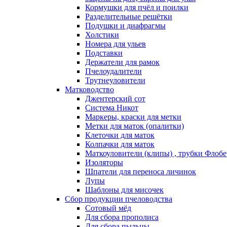
Кормушки для пчёл и поилки
Разделительные решётки
Подушки и диафрагмы
Холстики
Номера для ульев
Подставки
Держатели для рамок
Пчелоудалители
Трутнеуловители
Матководство
Джентерский сот
Система Никот
Маркеры, краски для метки
Метки для маток (опалитки)
Клеточки для маток
Колпачки для маток
Маткоуловители (клипы) , трубки Флобе
Изоляторы
Шпатели для переноса личинок
Лупы
Шаблоны для мисочек
Сбор продукции пчеловодства
Сотовый мёд
Для сбора прополиса
Для сбора пыльцы