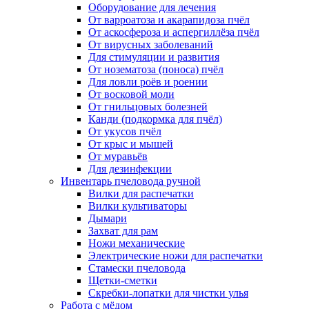
Оборудование для лечения
От варроатоза и акарапидоза пчёл
От аскосфероза и аспергиллёза пчёл
От вирусных заболеваний
Для стимуляции и развития
От нозематоза (поноса) пчёл
Для ловли роёв и роении
От восковой моли
От гнильцовых болезней
Канди (подкормка для пчёл)
От укусов пчёл
От крыс и мышей
От муравьёв
Для дезинфекции
Инвентарь пчеловода ручной
Вилки для распечатки
Вилки культиваторы
Дымари
Захват для рам
Ножи механические
Электрические ножи для распечатки
Стамески пчеловода
Щетки-сметки
Скребки-лопатки для чистки улья
Работа с мёдом