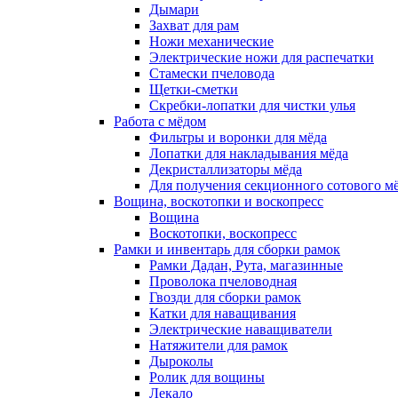
Дымари
Захват для рам
Ножи механические
Электрические ножи для распечатки
Стамески пчеловода
Щетки-сметки
Скребки-лопатки для чистки улья
Работа с мёдом
Фильтры и воронки для мёда
Лопатки для накладывания мёда
Декристаллизаторы мёда
Для получения секционного сотового м
Вощина, воскотопки и воскопресс
Вощина
Воскотопки, воскопресс
Рамки и инвентарь для сборки рамок
Рамки Дадан, Рута, магазинные
Проволока пчеловодная
Гвозди для сборки рамок
Катки для наващивания
Электрические наващиватели
Натяжители для рамок
Дыроколы
Ролик для вощины
Лекало