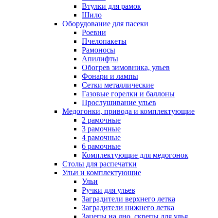
Втулки для рамок
Шило
Оборудование для пасеки
Роевни
Пчелопакеты
Рамоносы
Апилифты
Обогрев зимовника, ульев
Фонари и лампы
Сетки металлические
Газовые горелки и баллоны
Прослушивание ульев
Медогонки, привода и комплектующие
2 рамочные
3 рамочные
4 рамочные
6 рамочные
Комплектующие для медогонок
Столы для распечатки
Ульи и комплектующие
Ульи
Ручки для ульев
Заградители верхнего летка
Заградители нижнего летка
Зацепы на дно, скрепы для улья