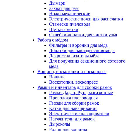
Дымари
Захват для рам
Ножи механические
Электрические ножи для распечатки
Стамески пчеловода
Щетки-сметки
Скребки-лопатки для чистки улья
Работа с мёдом
Фильтры и воронки для мёда
Лопатки для накладывания мёда
Декристаллизаторы мёда
Для получения секционного сотового
мёда
Вощина, воскотопки и воскопресс
Вощина
Воскотопки, воскопресс
Рамки и инвентарь для сборки рамок
Рамки Дадан, Рута, магазинные
Проволока пчеловодная
Гвозди для сборки рамок
Катки для наващивания
Электрические наващиватели
Натяжители для рамок
Дыроколы
Ролик для вощины