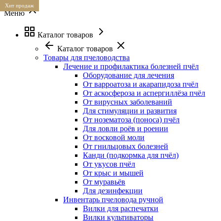
Хит продаж
Меню
Каталог товаров
Каталог товаров
Товары для пчеловодства
Лечение и профилактика болезней пчёл
Оборудование для лечения
От варроатоза и акарапидоза пчёл
От аскосфероза и аспергиллёза пчёл
От вирусных заболеваний
Для стимуляции и развития
От нозематоза (поноса) пчёл
Для ловли роёв и роении
От восковой моли
От гнильцовых болезней
Канди (подкормка для пчёл)
От укусов пчёл
От крыс и мышей
От муравьёв
Для дезинфекции
Инвентарь пчеловода ручной
Вилки для распечатки
Вилки культиваторы