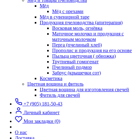
Мёд и товары пчеловодства
Мёд
Мёд с орехами
Мёд в сувенирной таре
Продукция пчеловодства (апитерапия)
Восковая моль, огнёвка
Маточное молочко и продукция с
маточным молочком
Перга (пчелиный хлеб)
Прополис и продукция на его основе
Пыльца цветочная ( обножка)
Трутневый гомогенат
Пчелиный подмор
Забрус (крышечки сот)
Косметика
Цветная вощина и фитиль
Цветная вощина для изготовления свечей
Фитиль для свечей
+7 (905) 181-50-43
Личный кабинет
Мои закладки (0)
О нас
Доставка