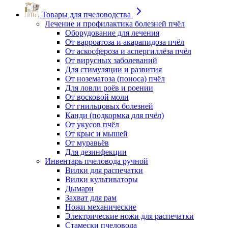
Товары для пчеловодства
Лечение и профилактика болезней пчёл
Оборудование для лечения
От варроатоза и акарапидоза пчёл
От аскосфероза и аспергиллёза пчёл
От вирусных заболеваний
Для стимуляции и развития
От нозематоза (поноса) пчёл
Для ловли роёв и роении
От восковой моли
От гнильцовых болезней
Канди (подкормка для пчёл)
От укусов пчёл
От крыс и мышей
От муравьёв
Для дезинфекции
Инвентарь пчеловода ручной
Вилки для распечатки
Вилки культиваторы
Дымари
Захват для рам
Ножи механические
Электрические ножи для распечатки
Стамески пчеловода