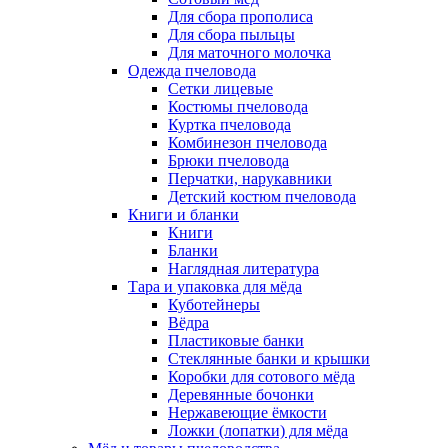
Для сбора прополиса
Для сбора пыльцы
Для маточного молочка
Одежда пчеловода
Сетки лицевые
Костюмы пчеловода
Куртка пчеловода
Комбинезон пчеловода
Брюки пчеловода
Перчатки, нарукавники
Детский костюм пчеловода
Книги и бланки
Книги
Бланки
Наглядная литература
Тара и упаковка для мёда
Куботейнеры
Вёдра
Пластиковые банки
Стеклянные банки и крышки
Коробки для сотового мёда
Деревянные бочонки
Нержавеющие ёмкости
Ложки (лопатки) для мёда