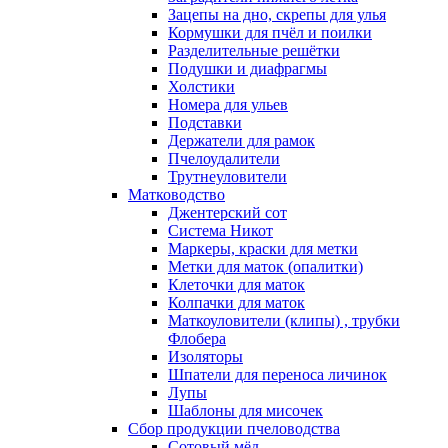
Зацепы на дно, скрепы для улья
Кормушки для пчёл и поилки
Разделительные решётки
Подушки и диафрагмы
Холстики
Номера для ульев
Подставки
Держатели для рамок
Пчелоудалители
Трутнеуловители
Матководство
Джентерский сот
Система Никот
Маркеры, краски для метки
Метки для маток (опалитки)
Клеточки для маток
Колпачки для маток
Маткоуловители (клипы) , трубки
Флобера
Изоляторы
Шпатели для переноса личинок
Лупы
Шаблоны для мисочек
Сбор продукции пчеловодства
Сотовый мёд