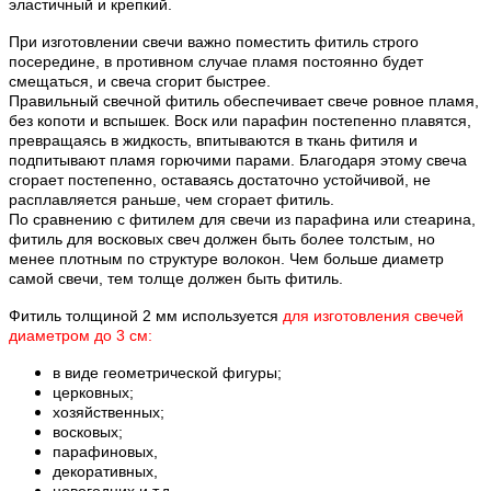
эластичный и крепкий.
При изготовлении свечи важно поместить фитиль строго
посередине, в противном случае пламя постоянно будет
смещаться, и свеча сгорит быстрее.
Правильный свечной фитиль обеспечивает свече ровное пламя,
без копоти и вспышек. Воск или парафин постепенно плавятся,
превращаясь в жидкость, впитываются в ткань фитиля и
подпитывают пламя горючими парами. Благодаря этому свеча
сгорает постепенно, оставаясь достаточно устойчивой, не
расплавляется раньше, чем сгорает фитиль.
По сравнению с фитилем для свечи из парафина или стеарина,
фитиль для восковых свеч должен быть более толстым, но
менее плотным по структуре волокон. Чем больше диаметр
самой свечи, тем толще должен быть фитиль.
Фитиль толщиной 2 мм используется
для изготовления свечей
диаметром до 3 см:
в виде геометрической фигуры;
церковных;
хозяйственных;
восковых;
парафиновых,
декоративных,
новогодних и т.д.