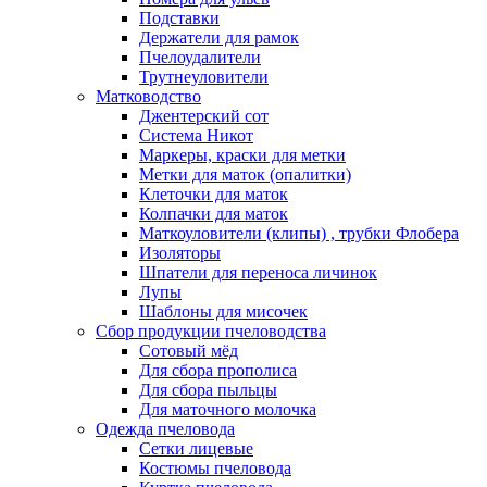
Подставки
Держатели для рамок
Пчелоудалители
Трутнеуловители
Матководство
Джентерский сот
Система Никот
Маркеры, краски для метки
Метки для маток (опалитки)
Клеточки для маток
Колпачки для маток
Маткоуловители (клипы) , трубки Флобера
Изоляторы
Шпатели для переноса личинок
Лупы
Шаблоны для мисочек
Сбор продукции пчеловодства
Сотовый мёд
Для сбора прополиса
Для сбора пыльцы
Для маточного молочка
Одежда пчеловода
Сетки лицевые
Костюмы пчеловода