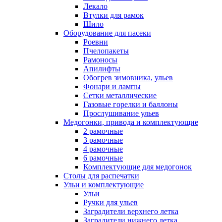
Лекало
Втулки для рамок
Шило
Оборудование для пасеки
Роевни
Пчелопакеты
Рамоносы
Апилифты
Обогрев зимовника, ульев
Фонари и лампы
Сетки металлические
Газовые горелки и баллоны
Прослушивание ульев
Медогонки, привода и комплектующие
2 рамочные
3 рамочные
4 рамочные
6 рамочные
Комплектующие для медогонок
Столы для распечатки
Ульи и комплектующие
Ульи
Ручки для ульев
Заградители верхнего летка
Заградители нижнего летка