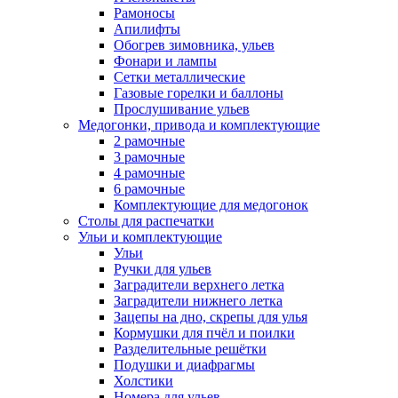
Рамоносы
Апилифты
Обогрев зимовника, ульев
Фонари и лампы
Сетки металлические
Газовые горелки и баллоны
Прослушивание ульев
Медогонки, привода и комплектующие
2 рамочные
3 рамочные
4 рамочные
6 рамочные
Комплектующие для медогонок
Столы для распечатки
Ульи и комплектующие
Ульи
Ручки для ульев
Заградители верхнего летка
Заградители нижнего летка
Зацепы на дно, скрепы для улья
Кормушки для пчёл и поилки
Разделительные решётки
Подушки и диафрагмы
Холстики
Номера для ульев