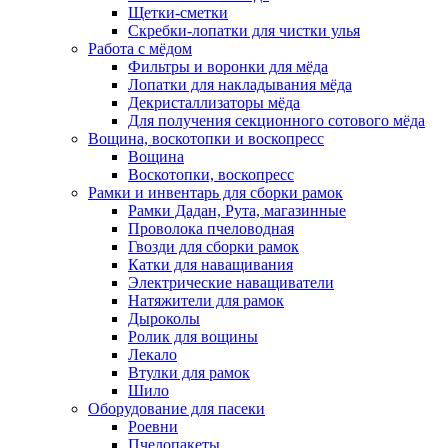
Щетки-сметки
Скребки-лопатки для чистки улья
Работа с мёдом
Фильтры и воронки для мёда
Лопатки для накладывания мёда
Декристаллизаторы мёда
Для получения секционного сотового мёда
Вощина, воскотопки и воскопресс
Вощина
Воскотопки, воскопресс
Рамки и инвентарь для сборки рамок
Рамки Дадан, Рута, магазинные
Проволока пчеловодная
Гвозди для сборки рамок
Катки для наващивания
Электрические наващиватели
Натяжители для рамок
Дыроколы
Ролик для вощины
Лекало
Втулки для рамок
Шило
Оборудование для пасеки
Роевни
Пчелопакеты