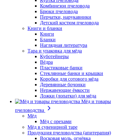
Куртка пчеловода
Комбинезон пчеловода
Брюки пчеловода
Перчатки, нарукавники
Детский костюм пчеловода
Книги и бланки
Книги
Бланки
Наглядная литература
Тара и упаковка для мёда
Куботейнеры
Вёдра
Пластиковые банки
Стеклянные банки и крышки
Коробки для сотового мёда
Деревянные бочонки
Нержавеющие ёмкости
Ложки (лопатки) для мёда
Мёд и товары
пчеловодства
Мёд
Мёд с орехами
Мёд в сувенирной таре
Продукция пчеловодства (апитерапия)
Восковая моль, огнёвка