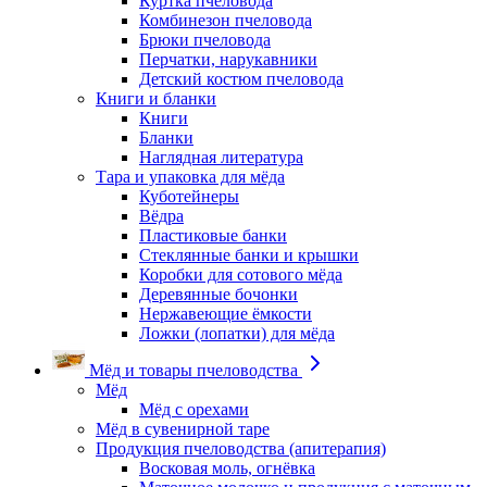
Куртка пчеловода
Комбинезон пчеловода
Брюки пчеловода
Перчатки, нарукавники
Детский костюм пчеловода
Книги и бланки
Книги
Бланки
Наглядная литература
Тара и упаковка для мёда
Куботейнеры
Вёдра
Пластиковые банки
Стеклянные банки и крышки
Коробки для сотового мёда
Деревянные бочонки
Нержавеющие ёмкости
Ложки (лопатки) для мёда
Мёд и товары пчеловодства
Мёд
Мёд с орехами
Мёд в сувенирной таре
Продукция пчеловодства (апитерапия)
Восковая моль, огнёвка