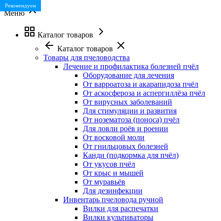
Рекомендуем
Меню
Каталог товаров
Каталог товаров
Товары для пчеловодства
Лечение и профилактика болезней пчёл
Оборудование для лечения
От варроатоза и акарапидоза пчёл
От аскосфероза и аспергиллёза пчёл
От вирусных заболеваний
Для стимуляции и развития
От нозематоза (поноса) пчёл
Для ловли роёв и роении
От восковой моли
От гнильцовых болезней
Канди (подкормка для пчёл)
От укусов пчёл
От крыс и мышей
От муравьёв
Для дезинфекции
Инвентарь пчеловода ручной
Вилки для распечатки
Вилки культиваторы