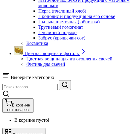
Маточное молочко и продукция с маточным
молочком
Перга (пчелиный хлеб)
Прополис и продукция на его основе
Пыльца цветочная ( обножка)
Трутневый гомогенат
Пчелиный подмор
Забрус (крышечки сот)
Косметика
Цветная вощина и фитиль
Цветная вощина для изготовления свечей
Фитиль для свечей
Выберите категорию
В корзине
нет товаров
В корзине пусто!