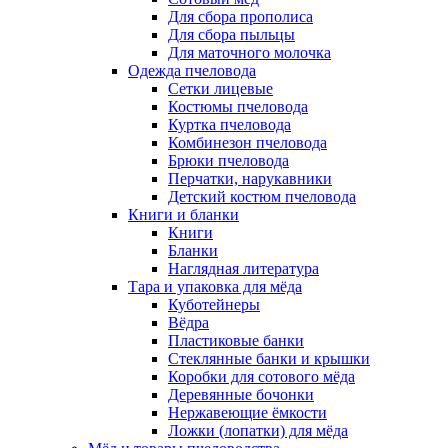
Для сбора прополиса
Для сбора пыльцы
Для маточного молочка
Одежда пчеловода
Сетки лицевые
Костюмы пчеловода
Куртка пчеловода
Комбинезон пчеловода
Брюки пчеловода
Перчатки, нарукавники
Детский костюм пчеловода
Книги и бланки
Книги
Бланки
Наглядная литература
Тара и упаковка для мёда
Куботейнеры
Вёдра
Пластиковые банки
Стеклянные банки и крышки
Коробки для сотового мёда
Деревянные бочонки
Нержавеющие ёмкости
Ложки (лопатки) для мёда