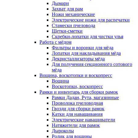
Дымари
Захват для рам
Ножи механические
Электрические ножи для распечатки
Стамески пчеловода
Щетки-сметки
Скребки-лопатки для чистки улья
Работа с мёдом
Фильтры и воронки для мёда
Лопатки для накладывания мёда
Декристаллизаторы мёда
Для получения секционного сотового
мёда
Вощина, воскотопки и воскопресс
Вощина
Воскотопки, воскопресс
Рамки и инвентарь для сборки рамок
Рамки Дадан, Рута, магазинные
Проволока пчеловодная
Гвозди для сборки рамок
Катки для наващивания
Электрические наващиватели
Натяжители для рамок
Дыроколы
Ролик для вощины