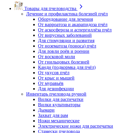
Товары для пчеловодства
Лечение и профилактика болезней пчёл
Оборудование для лечения
От варроатоза и акарапидоза пчёл
От аскосфероза и аспергиллёза пчёл
От вирусных заболеваний
Для стимуляции и развития
От нозематоза (поноса) пчёл
Для ловли роёв и роении
От восковой моли
От гнильцовых болезней
Канди (подкормка для пчёл)
От укусов пчёл
От крыс и мышей
От муравьёв
Для дезинфекции
Инвентарь пчеловода ручной
Вилки для распечатки
Вилки культиваторы
Дымари
Захват для рам
Ножи механические
Электрические ножи для распечатки
Стамески пчеловода