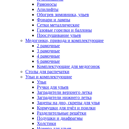
Рамоносы
Апилифты
Обогрев зимовника, ульев
Фонари и лампы
Сетки металлические
Газовые горелки и баллоны
Прослушивание ульев
Медогонки, привода и комплектующие
2 рамочные
3 рамочные
4 рамочные
6 рамочные
Комплектующие для медогонок
Столы для распечатки
Ульи и комплектующие
Ульи
Ручки для ульев
Заградители верхнего летка
Заградители нижнего летка
Зацепы на дно, скрепы для улья
Кормушки для пчёл и поилки
Разделительные решётки
Подушки и диафрагмы
Холстики
Номера для ульев