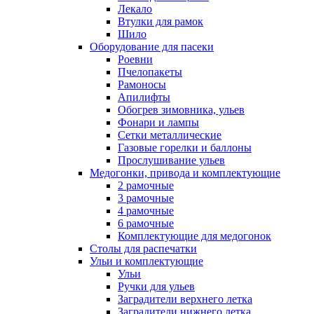
Лекало
Втулки для рамок
Шило
Оборудование для пасеки
Роевни
Пчелопакеты
Рамоносы
Апилифты
Обогрев зимовника, ульев
Фонари и лампы
Сетки металлические
Газовые горелки и баллоны
Прослушивание ульев
Медогонки, привода и комплектующие
2 рамочные
3 рамочные
4 рамочные
6 рамочные
Комплектующие для медогонок
Столы для распечатки
Ульи и комплектующие
Ульи
Ручки для ульев
Заградители верхнего летка
Заградители нижнего летка