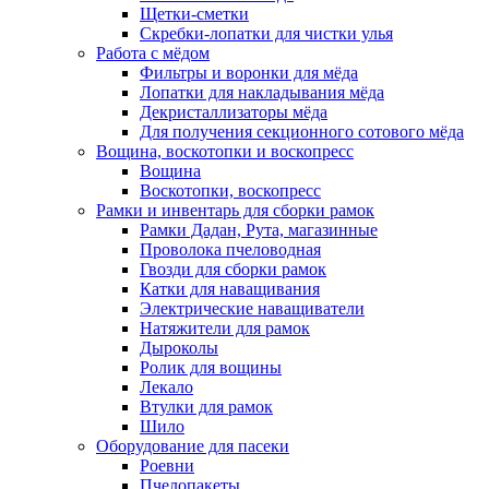
Щетки-сметки
Скребки-лопатки для чистки улья
Работа с мёдом
Фильтры и воронки для мёда
Лопатки для накладывания мёда
Декристаллизаторы мёда
Для получения секционного сотового мёда
Вощина, воскотопки и воскопресс
Вощина
Воскотопки, воскопресс
Рамки и инвентарь для сборки рамок
Рамки Дадан, Рута, магазинные
Проволока пчеловодная
Гвозди для сборки рамок
Катки для наващивания
Электрические наващиватели
Натяжители для рамок
Дыроколы
Ролик для вощины
Лекало
Втулки для рамок
Шило
Оборудование для пасеки
Роевни
Пчелопакеты