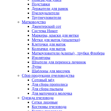
Подставки
Держатели для рамок
Пчелоудалители
Трутнеуловители
Матководство
Джентерский сот
Система Никот
Маркеры, краски для метки
Метки для маток (опалитки)
Клеточки для маток
Колпачки для маток
Маткоуловители (клипы) , трубки Флобера
Изоляторы
Шпатели для переноса личинок
Лупы
Шаблоны для мисочек
Сбор продукции пчеловодства
Сотовый мёд
Для сбора прополиса
Для сбора пыльцы
Для маточного молочка
Одежда пчеловода
Сетки лицевые
Костюмы пчеловода