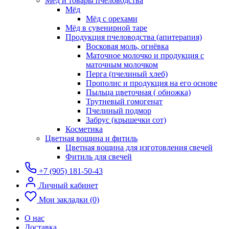
Мёд и товары пчеловодства
Мёд
Мёд с орехами
Мёд в сувенирной таре
Продукция пчеловодства (апитерапия)
Восковая моль, огнёвка
Маточное молочко и продукция с
маточным молочком
Перга (пчелиный хлеб)
Прополис и продукция на его основе
Пыльца цветочная ( обножка)
Трутневый гомогенат
Пчелиный подмор
Забрус (крышечки сот)
Косметика
Цветная вощина и фитиль
Цветная вощина для изготовления свечей
Фитиль для свечей
+7 (905) 181-50-43
Личный кабинет
Мои закладки (0)
О нас
Доставка