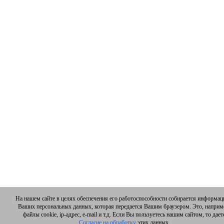
На нашем сайте в целях обеспечения его работоспособности собирается информац
Ваших персональных данных, которая передается Вашим браузером. Это, наприм
файлы cookie, ip-адрес, e-mail и т.д. Если Вы пользуетесь нашим сайтом, то дает
Согласие на обработку
этих данных.