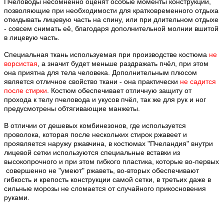
Пчеловоды несомненно оценят особые моменты конструкции,
позволяющие при необходимости для кратковременного отдыха
откидывать лицевую часть на спину, или при длительном отдыхе
- совсем снимать её, благодаря дополнительной молнии вшитой
в лицевую часть.
Специальная ткань используемая при производстве костюма
не
ворсистая
, а значит будет меньше раздражать пчёл, при этом
она приятна для тела человека. Дополнительным плюсом
является отличное свойство ткани - она практически
не садится
после стирки
. Костюм обеспечивает отличную защиту от
прохода к телу пчеловода и укусов пчёл, так же для рук и ног
предусмотрены обтягивающие манжеты.
В отличии от дешевых комбинезонов, где используется
проволока, которая после нескольких стирок ржавеет и
проявляется наружу ржавчина, в костюмах "Пчеландия" внутри
лицевой сетки используются специальные вставки из
высокопрочного и при этом гибкого пластика, которые во-первых
совершенно не "умеют" ржаветь, во-вторых обеспечивают
гибкость и крепость конструкции самой сетки, в третьих даже в
сильные морозы не сломается от случайного прикосновения
руками.