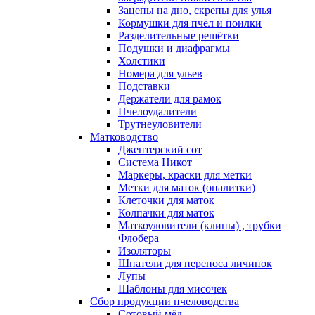
Зацепы на дно, скрепы для улья
Кормушки для пчёл и поилки
Разделительные решётки
Подушки и диафрагмы
Холстики
Номера для ульев
Подставки
Держатели для рамок
Пчелоудалители
Трутнеуловители
Матководство
Джентерский сот
Система Никот
Маркеры, краски для метки
Метки для маток (опалитки)
Клеточки для маток
Колпачки для маток
Маткоуловители (клипы) , трубки
Флобера
Изоляторы
Шпатели для переноса личинок
Лупы
Шаблоны для мисочек
Сбор продукции пчеловодства
Сотовый мёд