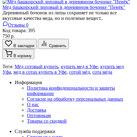
Мёд башкирский липовый в деревянном бочонке "Пенёк"
Деревянный бочонок из липы сохраняет не только все
вкусовые качества меда, но и полезные вещест..
Отзывы 0
Код товара:
395
750 р.
В закладки
Сравнить
В корзину
Теги:
Мёд сотовый купить
,
купить мед в Уфе
,
купить мед
Уфа
,
мед в сотах купить в Уфе
,
сотой мёд
,
сота мёда
Информация
Политика конфиденциальности и защиты
информации
Согласие на обработку персональных данных
О нас
Доставка
Оптовикам
Товары со скидкой
Служба поддержки
Связаться с нами