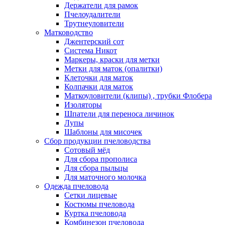
Держатели для рамок
Пчелоудалители
Трутнеуловители
Матководство
Джентерский сот
Система Никот
Маркеры, краски для метки
Метки для маток (опалитки)
Клеточки для маток
Колпачки для маток
Маткоуловители (клипы) , трубки Флобера
Изоляторы
Шпатели для переноса личинок
Лупы
Шаблоны для мисочек
Сбор продукции пчеловодства
Сотовый мёд
Для сбора прополиса
Для сбора пыльцы
Для маточного молочка
Одежда пчеловода
Сетки лицевые
Костюмы пчеловода
Куртка пчеловода
Комбинезон пчеловода