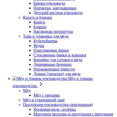
Брюки пчеловода
Перчатки, нарукавники
Детский костюм пчеловода
Книги и бланки
Книги
Бланки
Наглядная литература
Тара и упаковка для мёда
Куботейнеры
Вёдра
Пластиковые банки
Стеклянные банки и крышки
Коробки для сотового мёда
Деревянные бочонки
Нержавеющие ёмкости
Ложки (лопатки) для мёда
Мёд и товары
пчеловодства
Мёд
Мёд с орехами
Мёд в сувенирной таре
Продукция пчеловодства (апитерапия)
Восковая моль, огнёвка
Маточное молочко и продукция с маточным