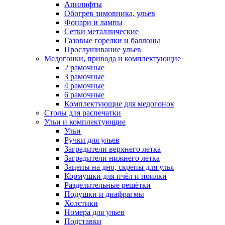
Апилифты
Обогрев зимовника, ульев
Фонари и лампы
Сетки металлические
Газовые горелки и баллоны
Прослушивание ульев
Медогонки, привода и комплектующие
2 рамочные
3 рамочные
4 рамочные
6 рамочные
Комплектующие для медогонок
Столы для распечатки
Ульи и комплектующие
Ульи
Ручки для ульев
Заградители верхнего летка
Заградители нижнего летка
Зацепы на дно, скрепы для улья
Кормушки для пчёл и поилки
Разделительные решётки
Подушки и диафрагмы
Холстики
Номера для ульев
Подставки