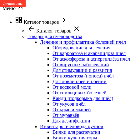
Лучшая цена
Меню
Каталог товаров
Каталог товаров
Товары для пчеловодства
Лечение и профилактика болезней пчёл
Оборудование для лечения
От варроатоза и акарапидоза пчёл
От аскосфероза и аспергиллёза пчёл
От вирусных заболеваний
Для стимуляции и развития
От нозематоза (поноса) пчёл
Для ловли роёв и роении
От восковой моли
От гнильцовых болезней
Канди (подкормка для пчёл)
От укусов пчёл
От крыс и мышей
От муравьёв
Для дезинфекции
Инвентарь пчеловода ручной
Вилки для распечатки
Вилки культиваторы