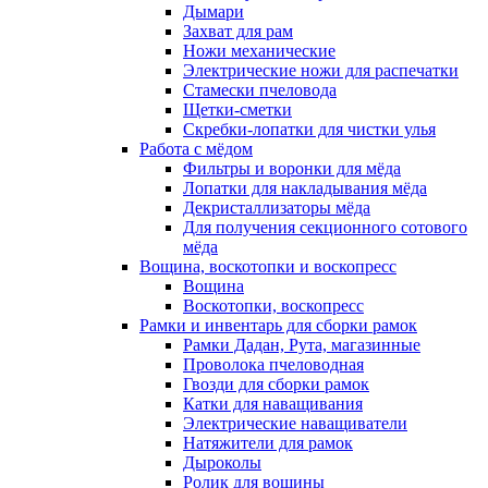
Дымари
Захват для рам
Ножи механические
Электрические ножи для распечатки
Стамески пчеловода
Щетки-сметки
Скребки-лопатки для чистки улья
Работа с мёдом
Фильтры и воронки для мёда
Лопатки для накладывания мёда
Декристаллизаторы мёда
Для получения секционного сотового
мёда
Вощина, воскотопки и воскопресс
Вощина
Воскотопки, воскопресс
Рамки и инвентарь для сборки рамок
Рамки Дадан, Рута, магазинные
Проволока пчеловодная
Гвозди для сборки рамок
Катки для наващивания
Электрические наващиватели
Натяжители для рамок
Дыроколы
Ролик для вощины