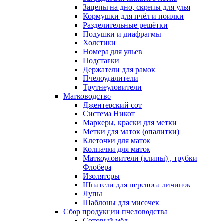
Зацепы на дно, скрепы для улья
Кормушки для пчёл и поилки
Разделительные решётки
Подушки и диафрагмы
Холстики
Номера для ульев
Подставки
Держатели для рамок
Пчелоудалители
Трутнеуловители
Матководство
Джентерский сот
Система Никот
Маркеры, краски для метки
Метки для маток (опалитки)
Клеточки для маток
Колпачки для маток
Маткоуловители (клипы) , трубки
Флобера
Изоляторы
Шпатели для переноса личинок
Лупы
Шаблоны для мисочек
Сбор продукции пчеловодства
Сотовый мёд