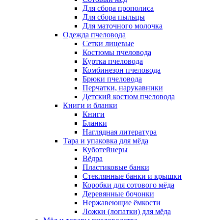
Для сбора прополиса
Для сбора пыльцы
Для маточного молочка
Одежда пчеловода
Сетки лицевые
Костюмы пчеловода
Куртка пчеловода
Комбинезон пчеловода
Брюки пчеловода
Перчатки, нарукавники
Детский костюм пчеловода
Книги и бланки
Книги
Бланки
Наглядная литература
Тара и упаковка для мёда
Куботейнеры
Вёдра
Пластиковые банки
Стеклянные банки и крышки
Коробки для сотового мёда
Деревянные бочонки
Нержавеющие ёмкости
Ложки (лопатки) для мёда