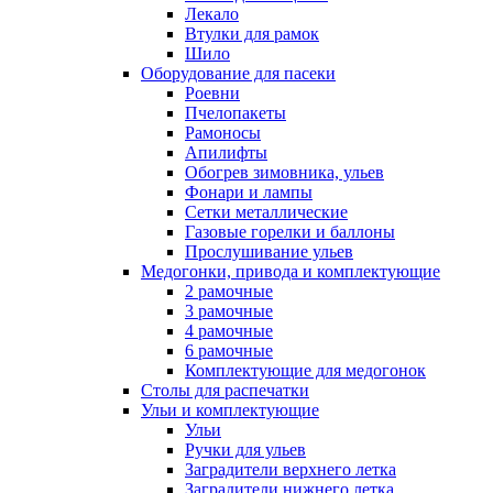
Лекало
Втулки для рамок
Шило
Оборудование для пасеки
Роевни
Пчелопакеты
Рамоносы
Апилифты
Обогрев зимовника, ульев
Фонари и лампы
Сетки металлические
Газовые горелки и баллоны
Прослушивание ульев
Медогонки, привода и комплектующие
2 рамочные
3 рамочные
4 рамочные
6 рамочные
Комплектующие для медогонок
Столы для распечатки
Ульи и комплектующие
Ульи
Ручки для ульев
Заградители верхнего летка
Заградители нижнего летка