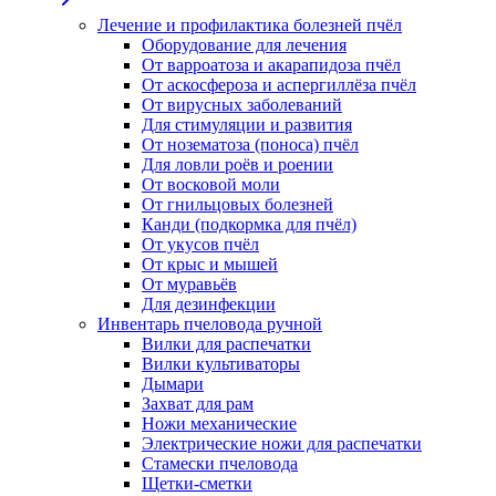
Лечение и профилактика болезней пчёл
Оборудование для лечения
От варроатоза и акарапидоза пчёл
От аскосфероза и аспергиллёза пчёл
От вирусных заболеваний
Для стимуляции и развития
От нозематоза (поноса) пчёл
Для ловли роёв и роении
От восковой моли
От гнильцовых болезней
Канди (подкормка для пчёл)
От укусов пчёл
От крыс и мышей
От муравьёв
Для дезинфекции
Инвентарь пчеловода ручной
Вилки для распечатки
Вилки культиваторы
Дымари
Захват для рам
Ножи механические
Электрические ножи для распечатки
Стамески пчеловода
Щетки-сметки