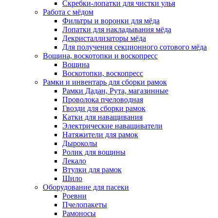
Скребки-лопатки для чистки улья
Работа с мёдом
Фильтры и воронки для мёда
Лопатки для накладывания мёда
Декристаллизаторы мёда
Для получения секционного сотового мёда
Вощина, воскотопки и воскопресс
Вощина
Воскотопки, воскопресс
Рамки и инвентарь для сборки рамок
Рамки Дадан, Рута, магазинные
Проволока пчеловодная
Гвозди для сборки рамок
Катки для наващивания
Электрические наващиватели
Натяжители для рамок
Дыроколы
Ролик для вощины
Лекало
Втулки для рамок
Шило
Оборудование для пасеки
Роевни
Пчелопакеты
Рамоносы