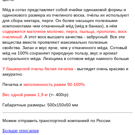
Мёд в сотах представляет собой ячейки одинаковой формы и
одинокового размера из пчелиного воска, пчёлы их используют
для сбора нектара, перги. Он более насыщен полезными
компонентами чем откаченный мёд (мёд в банках), в нём
содержится маточное молочко, перга, пыльца, прополис, воск
пчелиный
. А этот воск высшего качества - забрусный. Все эти
вещества вместе проявляют максимально полезные
свойства. Запах и вкус ярче, чем у откаченного мёда. Сотовый
мёд на 100% сохраняет природную пользу, вкус и аромат
натурального мёда. Лизоцима в сотовом мёде намного больше
У башкирской пчелы белая печатка
- выглядит очень красиво и
аккуратно.
Печатка и
заполненность рамки 90-100%
.
Вес одной рамки 1,9 кг
(+- 400гр).
Габаритные размеры: 500х150х50 мм
Можем отправить транспортной компанией по России.
Больше описания