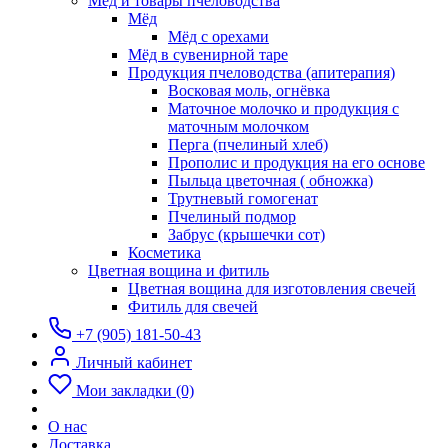
Мёд и товары пчеловодства
Мёд
Мёд с орехами
Мёд в сувенирной таре
Продукция пчеловодства (апитерапия)
Восковая моль, огнёвка
Маточное молочко и продукция с
маточным молочком
Перга (пчелиный хлеб)
Прополис и продукция на его основе
Пыльца цветочная ( обножка)
Трутневый гомогенат
Пчелиный подмор
Забрус (крышечки сот)
Косметика
Цветная вощина и фитиль
Цветная вощина для изготовления свечей
Фитиль для свечей
+7 (905) 181-50-43
Личный кабинет
Мои закладки (0)
О нас
Доставка