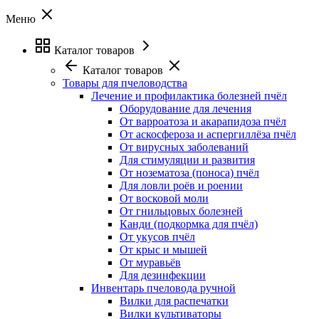
Меню
Каталог товаров
Каталог товаров
Товары для пчеловодства
Лечение и профилактика болезней пчёл
Оборудование для лечения
От варроатоза и акарапидоза пчёл
От аскосфероза и аспергиллёза пчёл
От вирусных заболеваний
Для стимуляции и развития
От нозематоза (поноса) пчёл
Для ловли роёв и роении
От восковой моли
От гнильцовых болезней
Канди (подкормка для пчёл)
От укусов пчёл
От крыс и мышей
От муравьёв
Для дезинфекции
Инвентарь пчеловода ручной
Вилки для распечатки
Вилки культиваторы