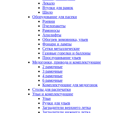
Лекало
Втулки для рамок
Шило
Оборудование для пасеки
Роевни
Пчелопакеты
Рамоносы
Апилифты
Обогрев зимовника, ульев
Фонари и лампы
Сетки металлические
Газовые горелки и баллоны
Прослушивание ульев
Медогонки, привода и комплектующие
2 рамочные
3 рамочные
4 рамочные
6 рамочные
Комплектующие для медогонок
Столы для распечатки
Ульи и комплектующие
Ульи
Ручки для ульев
Заградители верхнего летка
Заградители нижнего летка