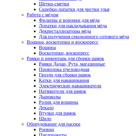
Щетки-сметки
Скребки-лопатки для чистки улья
Работа с мёдом
Фильтры и воронки для мёда
Лопатки для накладывания мёда
Декристаллизаторы мёда
Для получения секционного сотового мёда
Вощина, воскотопки и воскопресс
Вощина
Воскотопки, воскопресс
Рамки и инвентарь для сборки рамок
Рамки Дадан, Рута, магазинные
Проволока пчеловодная
Гвозди для сборки рамок
Катки для наващивания
Электрические наващиватели
Натяжители для рамок
Дыроколы
Ролик для вощины
Лекало
Втулки для рамок
Шило
Оборудование для пасеки
Роевни
Пчелопакеты