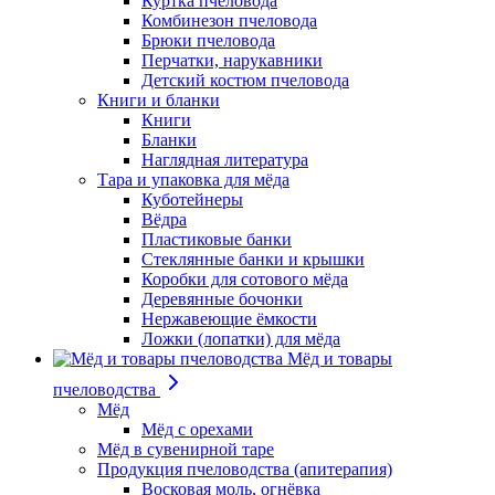
Куртка пчеловода
Комбинезон пчеловода
Брюки пчеловода
Перчатки, нарукавники
Детский костюм пчеловода
Книги и бланки
Книги
Бланки
Наглядная литература
Тара и упаковка для мёда
Куботейнеры
Вёдра
Пластиковые банки
Стеклянные банки и крышки
Коробки для сотового мёда
Деревянные бочонки
Нержавеющие ёмкости
Ложки (лопатки) для мёда
Мёд и товары
пчеловодства
Мёд
Мёд с орехами
Мёд в сувенирной таре
Продукция пчеловодства (апитерапия)
Восковая моль, огнёвка