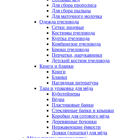
Для сбора прополиса
Для сбора пыльцы
Для маточного молочка
Одежда пчеловода
Сетки лицевые
Костюмы пчеловода
Куртка пчеловода
Комбинезон пчеловода
Брюки пчеловода
Перчатки, нарукавники
Детский костюм пчеловода
Книги и бланки
Книги
Бланки
Наглядная литература
Тара и упаковка для мёда
Куботейнеры
Вёдра
Пластиковые банки
Стеклянные банки и крышки
Коробки для сотового мёда
Деревянные бочонки
Нержавеющие ёмкости
Ложки (лопатки) для мёда