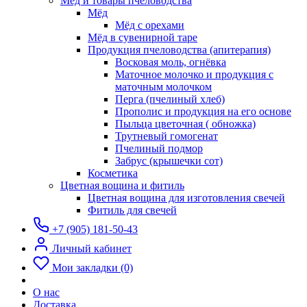
Мёд и товары пчеловодства
Мёд
Мёд с орехами
Мёд в сувенирной таре
Продукция пчеловодства (апитерапия)
Восковая моль, огнёвка
Маточное молочко и продукция с
маточным молочком
Перга (пчелиный хлеб)
Прополис и продукция на его основе
Пыльца цветочная ( обножка)
Трутневый гомогенат
Пчелиный подмор
Забрус (крышечки сот)
Косметика
Цветная вощина и фитиль
Цветная вощина для изготовления свечей
Фитиль для свечей
+7 (905) 181-50-43
Личный кабинет
Мои закладки (0)
О нас
Доставка