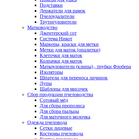
Подставки
Держатели для рамок
Пчелоудалители
Трутнеуловители
Матководство
Джентерский сот
Система Никот
Маркеры, краски для метки
Метки для маток (опалитки)
Клеточки для маток
Колпачки для маток
Маткоуловители (клипы) , трубки Флобера
Изоляторы
Шпатели для переноса личинок
Лупы
Шаблоны для мисочек
Сбор продукции пчеловодства
Сотовый мёд
Для сбора прополиса
Для сбора пыльцы
Для маточного молочка
Одежда пчеловода
Сетки лицевые
Костюмы пчеловода