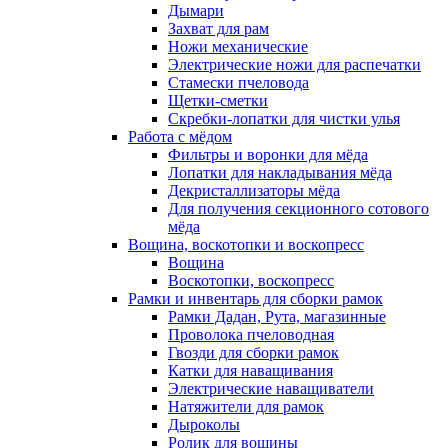
Дымари
Захват для рам
Ножи механические
Электрические ножи для распечатки
Стамески пчеловода
Щетки-сметки
Скребки-лопатки для чистки улья
Работа с мёдом
Фильтры и воронки для мёда
Лопатки для накладывания мёда
Декристаллизаторы мёда
Для получения секционного сотового
мёда
Вощина, воскотопки и воскопресс
Вощина
Воскотопки, воскопресс
Рамки и инвентарь для сборки рамок
Рамки Дадан, Рута, магазинные
Проволока пчеловодная
Гвозди для сборки рамок
Катки для наващивания
Электрические наващиватели
Натяжители для рамок
Дыроколы
Ролик для вощины