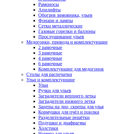
Рамоносы
Апилифты
Обогрев зимовника, ульев
Фонари и лампы
Сетки металлические
Газовые горелки и баллоны
Прослушивание ульев
Медогонки, привода и комплектующие
2 рамочные
3 рамочные
4 рамочные
6 рамочные
Комплектующие для медогонок
Столы для распечатки
Ульи и комплектующие
Ульи
Ручки для ульев
Заградители верхнего летка
Заградители нижнего летка
Зацепы на дно, скрепы для улья
Кормушки для пчёл и поилки
Разделительные решётки
Подушки и диафрагмы
Холстики
Номера для ульев