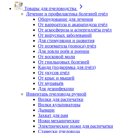
Товары для пчеловодства
Лечение и профилактика болезней пчёл
Оборудование для лечения
От варроатоза и акарапидоза пчёл
От аскосфероза и аспергиллёза пчёл
От вирусных заболеваний
Для стимуляции и развития
От нозематоза (поноса) пчёл
Для ловли роёв и роении
От восковой моли
От гнильцовых болезней
Канди (подкормка для пчёл)
От укусов пчёл
От крыс и мышей
От муравьёв
Для дезинфекции
Инвентарь пчеловода ручной
Вилки для распечатки
Вилки культиваторы
Дымари
Захват для рам
Ножи механические
Электрические ножи для распечатки
Стамески пчеловода