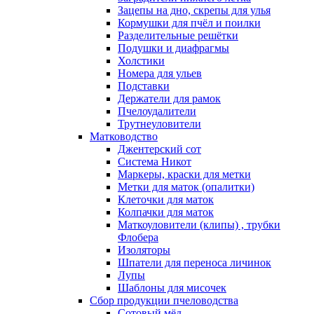
Зацепы на дно, скрепы для улья
Кормушки для пчёл и поилки
Разделительные решётки
Подушки и диафрагмы
Холстики
Номера для ульев
Подставки
Держатели для рамок
Пчелоудалители
Трутнеуловители
Матководство
Джентерский сот
Система Никот
Маркеры, краски для метки
Метки для маток (опалитки)
Клеточки для маток
Колпачки для маток
Маткоуловители (клипы) , трубки
Флобера
Изоляторы
Шпатели для переноса личинок
Лупы
Шаблоны для мисочек
Сбор продукции пчеловодства
Сотовый мёд