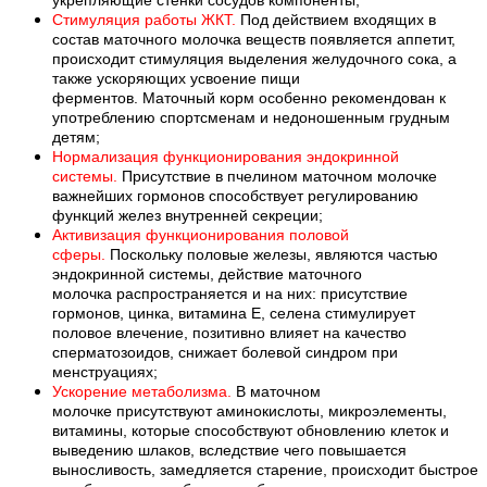
Стимуляция работы ЖКТ.
Под действием входящих в
состав маточного молочка веществ появляется аппетит,
происходит стимуляция выделения желудочного сока, а
также ускоряющих усвоение пищи
ферментов. Маточный корм особенно рекомендован к
употреблению спортсменам и недоношенным грудным
детям;
Нормализация функционирования эндокринной
системы.
Присутствие в пчелином маточном молочке
важнейших гормонов способствует регулированию
функций желез внутренней секреции;
Активизация функционирования половой
сферы.
Поскольку половые железы, являются частью
эндокринной системы, действие маточного
молочка распространяется и на них: присутствие
гормонов, цинка, витамина Е, селена стимулирует
половое влечение, позитивно влияет на качество
сперматозоидов, снижает болевой синдром при
менструациях;
Ускорение метаболизма.
В маточном
молочке присутствуют аминокислоты, микроэлементы,
витамины, которые способствуют обновлению клеток и
выведению шлаков, вследствие чего повышается
выносливость, замедляется старение, происходит быстрое