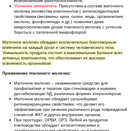
возобновление работоспособности;
Усиление иммунитета.
Присутствие в составе маточного
молочка множества компонентов с антиоксидантными
свойствами (витамины, цинк, селен, медь, органические
кислоты, фосфолипиды и др.) позволяет даже
микроскопическим дозам пчелиного молочка с успехом
бороться с патогенной микрофлорой.
Маточное молочко обладает исключительно благотворным
влиянием на каждый орган и систему человеческого тела.
Уникальность продукта состоит в максимальном балансе всех
активных компонентов, что обеспечивает их высокую
усвояемость организмом.
Применение пчелиного молочка:
Маточное молочко – незаменимое средство для
профилактики и терапии при стенокардии и ишемии,
дестабилизации АД, различных формах атеросклероза;
Маточное молочко обладает сильнейшими
регенерирующими свойствами, что делает его
эффективным при лечении различного рода повреждений
слизистой ЖКТ и других внутренних органов;
При простудах, ОРВИ, ОРЗ
.
Любой из продуктов
пчеловодства обладает антисептическими и
антибактериальными свойствами, но в пчелином