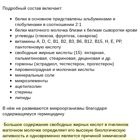
Подробный состав включает:
белки в основном представлены альбуминами и
глобулинами в соотношении 2:1
белки маточного молочка близки к белкам сыворотки крови
углеводы (глюкоза, фруктоза, сахароза)
витамины A, D, C, B1, B2, B3, B6, B12, B15, H, E, PP,
пантотеновую кислоту
свободные жирные кислоты (15): янтарная,
пальмитиновая, стеариновая, деценовая и др.
гормоны (эстрадиол, тестестерон, прогестерон)
пировиноградная и молочная кислоты
минеральные соли
микроэлементы
ацетилхолин
стерины
липиды
В нём не развиваются микроорганизмы благодаря
содержащемуся гермицидину
Большое содержание свободных жирных кислот в пчелином
маточном молочке определяет его высокую биологическую
активность и одновременно является причиной химической