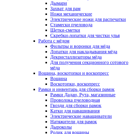
Дымари
Захват для рам
Ножи механические
Электрические ножи для распечатки
Стамески пчеловода
Щетки-сметки
Скребки-лопатки для чистки улья
Работа с мёдом
Фильтры и воронки для мёда
Лопатки для накладывания мёда
Декристаллизаторы мёда
Для получения секционного сотового
мёда
Вощина, воскотопки и воскопресс
Вощина
Воскотопки, воскопресс
Рамки и инвентарь для сборки рамок
Рамки Дадан, Рута, магазинные
Проволока пчеловодная
Гвозди для сборки рамок
Катки для наващивания
Электрические наващиватели
Натяжители для рамок
Дыроколы
Ролик для вощины