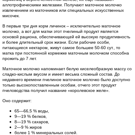
аллотрофическими железами. Получают маточное молочко
извлечением из маточников или специальных искусственных
мисочек.
В первые три дня корм личинок – исключительно маточное
молочко, а вот для матки этот пчелиный продукт является
основой рациона, обеспечивающей ей высокую продуктивность
и более длительный срок жизни. Если рабочие особи,
питающиеся нектаром, живут самое большее 50-60 сут., то
матка при постоянной кормежке маточным молочком способна
прожить до 7 лет.
Маточное молочко напоминает белую киселеобразную массу со
сладко-кислым вкусом и имеет весьма сложный состав. До
недавнего времени пчелиное маточное молочко было доступно
только высокопоставленным особам, отчего этот продукт
пчеловодства получил название «королевское желе».
Оно содержит:
65—66,5 % воды,
9—19 % белков,
8—19 % сахаров,
2—9 % жиров
более 1 % минеральных солей.