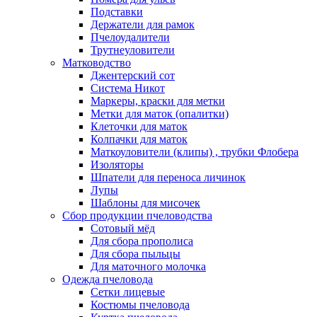
Подставки
Держатели для рамок
Пчелоудалители
Трутнеуловители
Матководство
Джентерский сот
Система Никот
Маркеры, краски для метки
Метки для маток (опалитки)
Клеточки для маток
Колпачки для маток
Маткоуловители (клипы) , трубки Флобера
Изоляторы
Шпатели для переноса личинок
Лупы
Шаблоны для мисочек
Сбор продукции пчеловодства
Сотовый мёд
Для сбора прополиса
Для сбора пыльцы
Для маточного молочка
Одежда пчеловода
Сетки лицевые
Костюмы пчеловода