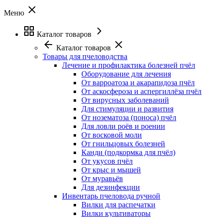
Меню
Каталог товаров
Каталог товаров
Товары для пчеловодства
Лечение и профилактика болезней пчёл
Оборудование для лечения
От варроатоза и акарапидоза пчёл
От аскосфероза и аспергиллёза пчёл
От вирусных заболеваний
Для стимуляции и развития
От нозематоза (поноса) пчёл
Для ловли роёв и роении
От восковой моли
От гнильцовых болезней
Канди (подкормка для пчёл)
От укусов пчёл
От крыс и мышей
От муравьёв
Для дезинфекции
Инвентарь пчеловода ручной
Вилки для распечатки
Вилки культиваторы