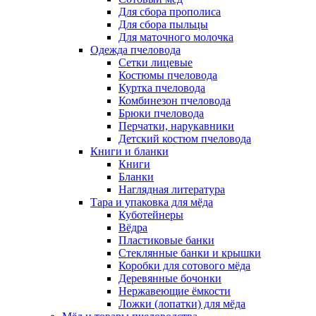
Для сбора прополиса
Для сбора пыльцы
Для маточного молочка
Одежда пчеловода
Сетки лицевые
Костюмы пчеловода
Куртка пчеловода
Комбинезон пчеловода
Брюки пчеловода
Перчатки, нарукавники
Детский костюм пчеловода
Книги и бланки
Книги
Бланки
Наглядная литература
Тара и упаковка для мёда
Куботейнеры
Вёдра
Пластиковые банки
Стеклянные банки и крышки
Коробки для сотового мёда
Деревянные бочонки
Нержавеющие ёмкости
Ложки (лопатки) для мёда