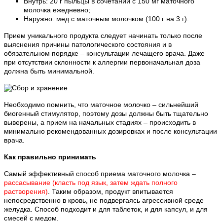
Внутрь: 20 г пыльцы в сочетании с 150 мг маточного
молочка ежедневно;
Наружно: мед с маточным молочком (100 г на 3 г).
Прием уникального продукта следует начинать только после
выяснения причины патологического состояния и в
обязательном порядке – консультации лечащего врача. Даже
при отсутствии склонности к аллергии первоначальная доза
должна быть минимальной.
Необходимо помнить, что маточное молочко – сильнейший
биогенный стимулятор, поэтому дозы должны быть тщательно
выверены, а прием на начальных стадиях – происходить в
минимально рекомендованных дозировках и после консультации
врача.
Как правильно принимать
Самый эффективный способ приема маточного молочка –
рассасывание (класть под язык, затем ждать полного
растворения)
. Таким образом, продукт впитывается
непосредственно в кровь, не подвергаясь агрессивной среде
желудка. Способ подходит и для таблеток, и для капсул, и для
смесей с медом.