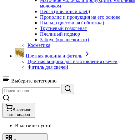
Маточное молочко и продукция с маточным
молочком
Перга (пчелиный хлеб)
Прополис и продукция на его основе
Пыльца цветочная ( обножка)
Трутневый гомогенат
Пчелиный подмор
Забрус (крышечки сот)
Косметика
Цветная вощина и фитиль
Цветная вощина для изготовления свечей
Фитиль для свечей
Выберите категорию
В корзине
нет товаров
В корзине пусто!