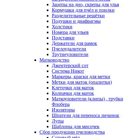
Зацепы на дно, скрепы для улья
Кормушки для пчёл и поилки
Разделительные решётки
Подушки и диафрагмы
Холстики
Номера для ульев
Подставки
Держатели для рамок
Пчелоудалители
Трутнеуловители
Матководство
Джентерский сот
Система Никот
Маркеры, краски для метки
Метки для маток (опалитки)
Клеточки для маток
Колпачки для маток
Маткоуловители (клипы) , трубки
Флобера
Изоляторы
Шпатели для переноса личинок
Лупы
Шаблоны для мисочек
Сбор продукции пчеловодства
Сотовый мёд