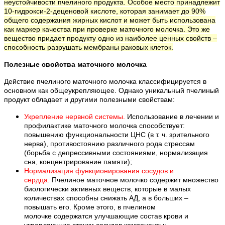
неустойчивости пчелиного продукта. Особое место принадлежит
10-гидрокси-2-деценовой кислоте, которая занимает до 90%
общего содержания жирных кислот и может быть использована
как маркер качества при проверке маточного молочка. Это же
вещество придает продукту одно из наиболее ценных свойств –
способность разрушать мембраны раковых клеток.
Полезные свойства маточного молочка
Действие пчелиного маточного молочка классифицируется в
основном как общеукрепляющее. Однако уникальный пчелиный
продукт обладает и другими полезными свойствам:
Укрепление нервной системы.
Использование в лечении и
профилактике маточного молочка способствует:
повышению функциональности ЦНС (в т. ч. зрительного
нерва), противостоянию различного рода стрессам
(борьба с депрессивными состояниями, нормализация
сна, концентрирование памяти);
Нормализация функционирования сосудов и
сердца.
Пчелиное маточное молочко содержит множество
биологически активных веществ, которые в малых
количествах способны снижать АД, а в больших –
повышать его. Кроме этого, в пчелином
молочке содержатся улучшающие состав крови и
укрепляющие стенки сосудов компоненты;