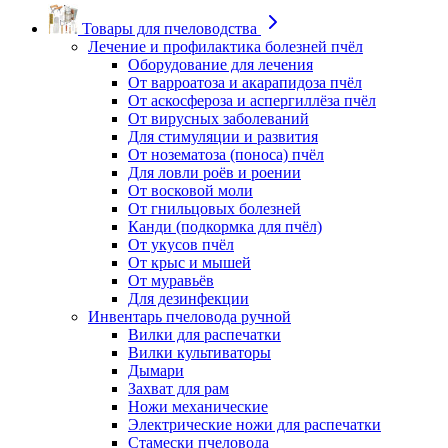
Товары для пчеловодства
Лечение и профилактика болезней пчёл
Оборудование для лечения
От варроатоза и акарапидоза пчёл
От аскосфероза и аспергиллёза пчёл
От вирусных заболеваний
Для стимуляции и развития
От нозематоза (поноса) пчёл
Для ловли роёв и роении
От восковой моли
От гнильцовых болезней
Канди (подкормка для пчёл)
От укусов пчёл
От крыс и мышей
От муравьёв
Для дезинфекции
Инвентарь пчеловода ручной
Вилки для распечатки
Вилки культиваторы
Дымари
Захват для рам
Ножи механические
Электрические ножи для распечатки
Стамески пчеловода