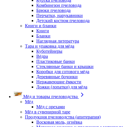
Куртка пчеловода
Комбинезон пчеловода
Брюки пчеловода
Перчатки, нарукавники
Детский костюм пчеловода
Книги и бланки
Книги
Бланки
Наглядная литература
Тара и упаковка для мёда
Куботейнеры
Вёдра
Пластиковые банки
Стеклянные банки и крышки
Коробки для сотового мёда
Деревянные бочонки
Нержавеющие ёмкости
Ложки (лопатки) для мёда
Мёд и товары пчеловодства
Мёд
Мёд с орехами
Мёд в сувенирной таре
Продукция пчеловодства (апитерапия)
Восковая моль, огнёвка