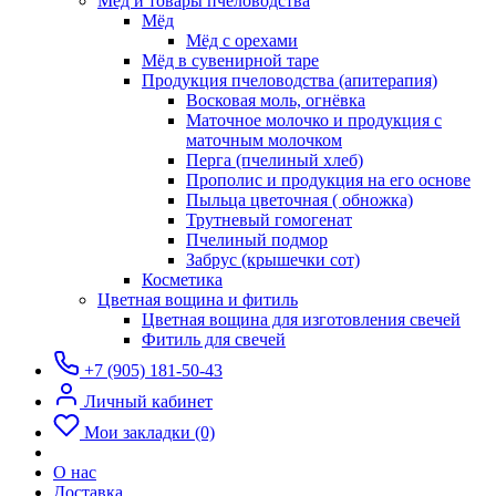
Мёд и товары пчеловодства
Мёд
Мёд с орехами
Мёд в сувенирной таре
Продукция пчеловодства (апитерапия)
Восковая моль, огнёвка
Маточное молочко и продукция с
маточным молочком
Перга (пчелиный хлеб)
Прополис и продукция на его основе
Пыльца цветочная ( обножка)
Трутневый гомогенат
Пчелиный подмор
Забрус (крышечки сот)
Косметика
Цветная вощина и фитиль
Цветная вощина для изготовления свечей
Фитиль для свечей
+7 (905) 181-50-43
Личный кабинет
Мои закладки (0)
О нас
Доставка