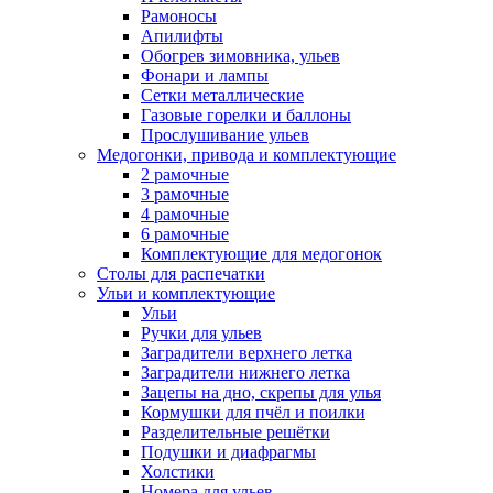
Рамоносы
Апилифты
Обогрев зимовника, ульев
Фонари и лампы
Сетки металлические
Газовые горелки и баллоны
Прослушивание ульев
Медогонки, привода и комплектующие
2 рамочные
3 рамочные
4 рамочные
6 рамочные
Комплектующие для медогонок
Столы для распечатки
Ульи и комплектующие
Ульи
Ручки для ульев
Заградители верхнего летка
Заградители нижнего летка
Зацепы на дно, скрепы для улья
Кормушки для пчёл и поилки
Разделительные решётки
Подушки и диафрагмы
Холстики
Номера для ульев