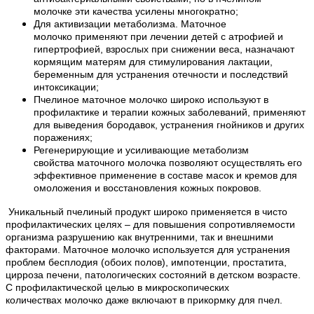
молочке эти качества усилены многократно;
Для активизации метаболизма. Маточное
молочко применяют при лечении детей с атрофией и
гипертрофией, взрослых при снижении веса, назначают
кормящим матерям для стимулирования лактации,
беременным для устранения отечности и последствий
интоксикации;
Пчелиное маточное молочко широко используют в
профилактике и терапии кожных заболеваний, применяют
для выведения бородавок, устранения гнойников и других
поражениях;
Регенерирующие и усиливающие метаболизм
свойства маточного молочка позволяют осуществлять его
эффективное применение в составе масок и кремов для
омоложения и восстановления кожных покровов.
Уникальный пчелиный продукт широко применяется в чисто
профилактических целях – для повышения сопротивляемости
организма разрушению как внутренними, так и внешними
факторами. Маточное молочко используется для устранения
проблем бесплодия (обоих полов), импотенции, простатита,
цирроза печени, патологических состояний в детском возрасте.
С профилактической целью в микроскопических
количествах молочко даже включают в прикормку для пчел.