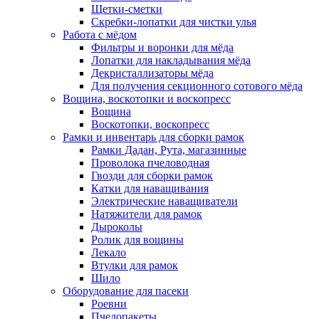
Щетки-сметки
Скребки-лопатки для чистки улья
Работа с мёдом
Фильтры и воронки для мёда
Лопатки для накладывания мёда
Декристаллизаторы мёда
Для получения секционного сотового мёда
Вощина, воскотопки и воскопресс
Вощина
Воскотопки, воскопресс
Рамки и инвентарь для сборки рамок
Рамки Дадан, Рута, магазинные
Проволока пчеловодная
Гвозди для сборки рамок
Катки для наващивания
Электрические наващиватели
Натяжители для рамок
Дыроколы
Ролик для вощины
Лекало
Втулки для рамок
Шило
Оборудование для пасеки
Роевни
Пчелопакеты