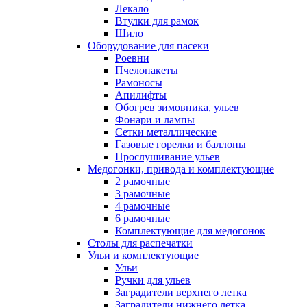
Лекало
Втулки для рамок
Шило
Оборудование для пасеки
Роевни
Пчелопакеты
Рамоносы
Апилифты
Обогрев зимовника, ульев
Фонари и лампы
Сетки металлические
Газовые горелки и баллоны
Прослушивание ульев
Медогонки, привода и комплектующие
2 рамочные
3 рамочные
4 рамочные
6 рамочные
Комплектующие для медогонок
Столы для распечатки
Ульи и комплектующие
Ульи
Ручки для ульев
Заградители верхнего летка
Заградители нижнего летка