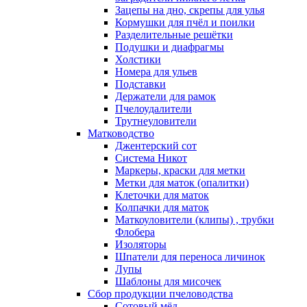
Зацепы на дно, скрепы для улья
Кормушки для пчёл и поилки
Разделительные решётки
Подушки и диафрагмы
Холстики
Номера для ульев
Подставки
Держатели для рамок
Пчелоудалители
Трутнеуловители
Матководство
Джентерский сот
Система Никот
Маркеры, краски для метки
Метки для маток (опалитки)
Клеточки для маток
Колпачки для маток
Маткоуловители (клипы) , трубки
Флобера
Изоляторы
Шпатели для переноса личинок
Лупы
Шаблоны для мисочек
Сбор продукции пчеловодства
Сотовый мёд