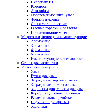
Пчелопакеты
Рамоносы
Апилифты
Обогрев зимовника, ульев
Фонари и лампы
Сетки металлические
Газовые горелки и баллоны
Прослушивание ульев
Медогонки, привода и комплектующие
2 рамочные
3 рамочные
4 рамочные
6 рамочные
Комплектующие для медогонок
Столы для распечатки
Ульи и комплектующие
Ульи
Ручки для ульев
Заградители верхнего летка
Заградители нижнего летка
Зацепы на дно, скрепы для улья
Кормушки для пчёл и поилки
Разделительные решётки
Подушки и диафрагмы
Холстики