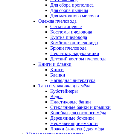
Для сбора прополиса
Для сбора пыльцы
Для маточного молочка
Одежда пчеловода
Сетки лицевые
Костюмы пчеловода
Куртка пчеловода
Комбинезон пчеловода
Брюки пчеловода
Перчатки, нарукавники
Детский костюм пчеловода
Книги и бланки
Книги
Бланки
Наглядная литература
Тара и упаковка для мёда
Куботейнеры
Вёдра
Пластиковые банки
Стеклянные банки и крышки
Коробки для сотового мёда
Деревянные бочонки
Нержавеющие ёмкости
Ложки (лопатки) для мёда