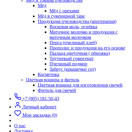
Мёд и товары пчеловодства
Мёд
Мёд с орехами
Мёд в сувенирной таре
Продукция пчеловодства (апитерапия)
Восковая моль, огнёвка
Маточное молочко и продукция с
маточным молочком
Перга (пчелиный хлеб)
Прополис и продукция на его основе
Пыльца цветочная ( обножка)
Трутневый гомогенат
Пчелиный подмор
Забрус (крышечки сот)
Косметика
Цветная вощина и фитиль
Цветная вощина для изготовления свечей
Фитиль для свечей
+7 (905) 181-50-43
Личный кабинет
Мои закладки (0)
О нас
Доставка