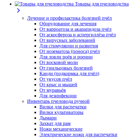
Товары для пчеловодства
Лечение и профилактика болезней пчёл
Оборудование для лечения
От варроатоза и акарапидоза пчёл
От аскосфероза и аспергиллёза пчёл
От вирусных заболеваний
Для стимуляции и развития
От нозематоза (поноса) пчёл
Для ловли роёв и роении
От восковой моли
От гнильцовых болезней
Канди (подкормка для пчёл)
От укусов пчёл
От крыс и мышей
От муравьёв
Для дезинфекции
Инвентарь пчеловода ручной
Вилки для распечатки
Вилки культиваторы
Дымари
Захват для рам
Ножи механические
Электрические ножи для распечатки