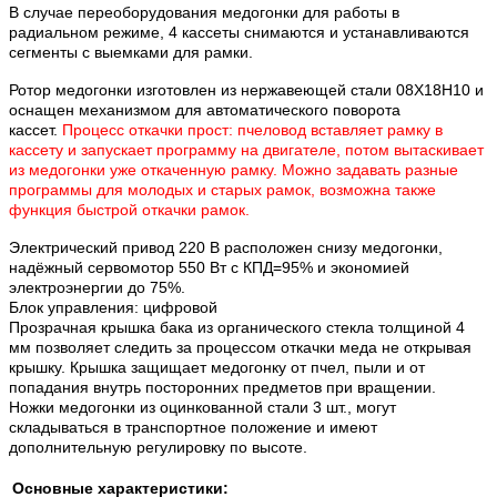
В случае переоборудования медогонки для работы в
радиальном режиме, 4 кассеты снимаются и устанавливаются
сегменты с выемками для рамки.
Ротор медогонки изготовлен из нержавеющей стали 08Х18Н10 и
оснащен механизмом для автоматического поворота
кассет.
Процесс откачки прост: пчеловод вставляет рамку в
кассету и запускает программу на двигателе, потом вытаскивает
из медогонки уже откаченную рамку. Можно задавать разные
программы для молодых и старых рамок, возможна также
функция быстрой откачки рамок.
Электрический привод 220 В расположен снизу медогонки,
надёжный сервомотор 550 Вт с КПД=95% и экономией
электроэнергии до 75%.
Блок управления: цифровой
Прозрачная крышка бака из органического стекла толщиной 4
мм позволяет следить за процессом откачки меда не открывая
крышку. Крышка защищает медогонку от пчел, пыли и от
попадания внутрь посторонних предметов при вращении.
Ножки медогонки из оцинкованной стали 3 шт., могут
складываться в транспортное положение и имеют
дополнительную регулировку по высоте.
Основные характеристики: