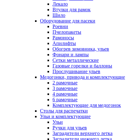
Лекало
Втулки для рамок
Шило
Оборудование для пасеки
Роевни
Пчелопакеты
Рамоносы
Апилифты
Обогрев зимовника, ульев
Фонари и лампы
Сетки металлические
Газовые горелки и баллоны
Прослушивание ульев
Медогонки, привода и комплектующие
2 рамочные
3 рамочные
4 рамочные
6 рамочные
Комплектующие для медогонок
Столы для распечатки
Ульи и комплектующие
Ульи
Ручки для ульев
Заградители верхнего летка
Заградители нижнего летка