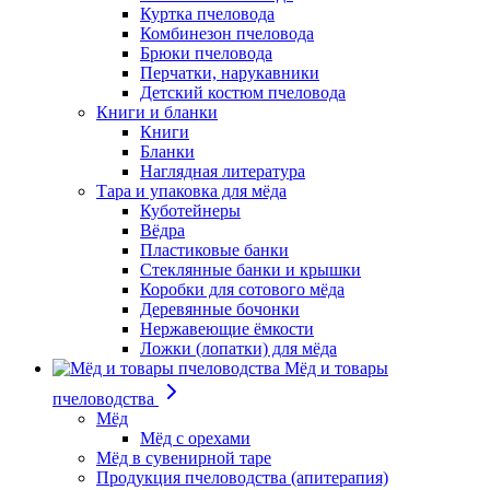
Куртка пчеловода
Комбинезон пчеловода
Брюки пчеловода
Перчатки, нарукавники
Детский костюм пчеловода
Книги и бланки
Книги
Бланки
Наглядная литература
Тара и упаковка для мёда
Куботейнеры
Вёдра
Пластиковые банки
Стеклянные банки и крышки
Коробки для сотового мёда
Деревянные бочонки
Нержавеющие ёмкости
Ложки (лопатки) для мёда
Мёд и товары
пчеловодства
Мёд
Мёд с орехами
Мёд в сувенирной таре
Продукция пчеловодства (апитерапия)