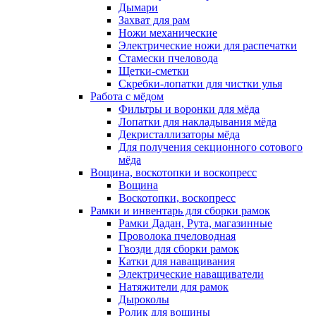
Дымари
Захват для рам
Ножи механические
Электрические ножи для распечатки
Стамески пчеловода
Щетки-сметки
Скребки-лопатки для чистки улья
Работа с мёдом
Фильтры и воронки для мёда
Лопатки для накладывания мёда
Декристаллизаторы мёда
Для получения секционного сотового
мёда
Вощина, воскотопки и воскопресс
Вощина
Воскотопки, воскопресс
Рамки и инвентарь для сборки рамок
Рамки Дадан, Рута, магазинные
Проволока пчеловодная
Гвозди для сборки рамок
Катки для наващивания
Электрические наващиватели
Натяжители для рамок
Дыроколы
Ролик для вощины