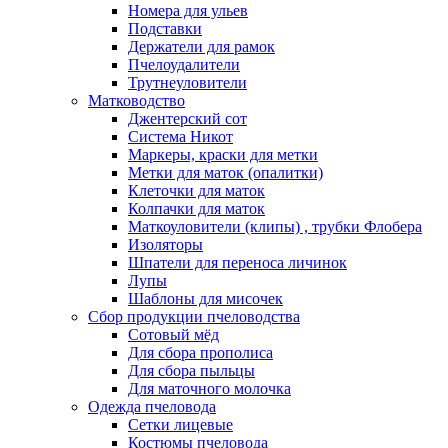
Номера для ульев
Подставки
Держатели для рамок
Пчелоудалители
Трутнеуловители
Матководство
Джентерский сот
Система Никот
Маркеры, краски для метки
Метки для маток (опалитки)
Клеточки для маток
Колпачки для маток
Маткоуловители (клипы) , трубки Флобера
Изоляторы
Шпатели для переноса личинок
Лупы
Шаблоны для мисочек
Сбор продукции пчеловодства
Сотовый мёд
Для сбора прополиса
Для сбора пыльцы
Для маточного молочка
Одежда пчеловода
Сетки лицевые
Костюмы пчеловода