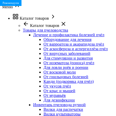
Лучшая цена
Рекомендуем
Меню
Каталог товаров
Каталог товаров
Товары для пчеловодства
Лечение и профилактика болезней пчёл
Оборудование для лечения
От варроатоза и акарапидоза пчёл
От аскосфероза и аспергиллёза пчёл
От вирусных заболеваний
Для стимуляции и развития
От нозематоза (поноса) пчёл
Для ловли роёв и роении
От восковой моли
От гнильцовых болезней
Канди (подкормка для пчёл)
От укусов пчёл
От крыс и мышей
От муравьёв
Для дезинфекции
Инвентарь пчеловода ручной
Вилки для распечатки
Вилки культиваторы