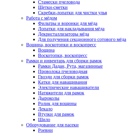
Стамески пчеловода
Щетки-сметки
Скребки-лопатки для чистки улья
Работа с мёдом
Фильтры и воронки для мёда
Лопатки для накладывания мёда
Декристаллизаторы мёда
Для получения секционного сотового мёда
Вощина, воскотопки и воскопресс
Вощина
Воскотопки, воскопресс
Рамки и инвентарь для сборки рамок
Рамки Дадан, Рута, магазинные
Проволока пчеловодная
Гвозди для сборки рамок
Катки для наващивания
Электрические наващиватели
Натяжители для рамок
Дыроколы
Ролик для вощины
Лекало
Втулки для рамок
Шило
Оборудование для пасеки
Роевни