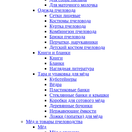
Для маточного молочка
Одежда пчеловода
Сетки лицевые
Костюмы пчеловода
Куртка пчеловода
Комбинезон пчеловода
Брюки пчеловода
Перчатки, нарукавники
Детский костюм пчеловода
Книги и бланки
Книги
Бланки
Наглядная литература
Тара и упаковка для мёда
Куботейнеры
Вёдра
Пластиковые банки
Стеклянные банки и крышки
Коробки для сотового мёда
Деревянные бочонки
Нержавеющие ёмкости
Ложки (лопатки) для мёда
Мёд и товары пчеловодства
Мёд