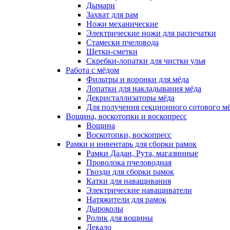
Дымари
Захват для рам
Ножи механические
Электрические ножи для распечатки
Стамески пчеловода
Щетки-сметки
Скребки-лопатки для чистки улья
Работа с мёдом
Фильтры и воронки для мёда
Лопатки для накладывания мёда
Декристаллизаторы мёда
Для получения секционного сотового м
Вощина, воскотопки и воскопресс
Вощина
Воскотопки, воскопресс
Рамки и инвентарь для сборки рамок
Рамки Дадан, Рута, магазинные
Проволока пчеловодная
Гвозди для сборки рамок
Катки для наващивания
Электрические наващиватели
Натяжители для рамок
Дыроколы
Ролик для вощины
Лекало