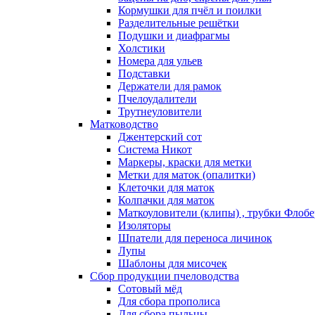
Кормушки для пчёл и поилки
Разделительные решётки
Подушки и диафрагмы
Холстики
Номера для ульев
Подставки
Держатели для рамок
Пчелоудалители
Трутнеуловители
Матководство
Джентерский сот
Система Никот
Маркеры, краски для метки
Метки для маток (опалитки)
Клеточки для маток
Колпачки для маток
Маткоуловители (клипы) , трубки Флобе
Изоляторы
Шпатели для переноса личинок
Лупы
Шаблоны для мисочек
Сбор продукции пчеловодства
Сотовый мёд
Для сбора прополиса
Для сбора пыльцы