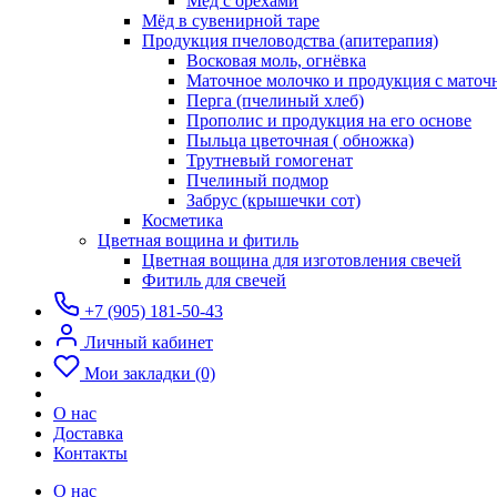
Мёд с орехами
Мёд в сувенирной таре
Продукция пчеловодства (апитерапия)
Восковая моль, огнёвка
Маточное молочко и продукция с мато
Перга (пчелиный хлеб)
Прополис и продукция на его основе
Пыльца цветочная ( обножка)
Трутневый гомогенат
Пчелиный подмор
Забрус (крышечки сот)
Косметика
Цветная вощина и фитиль
Цветная вощина для изготовления свечей
Фитиль для свечей
+7 (905) 181-50-43
Личный кабинет
Мои закладки (0)
О нас
Доставка
Контакты
О нас