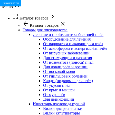
Рекомендуем
Рекомендуем
Меню
Каталог товаров
Каталог товаров
Товары для пчеловодства
Лечение и профилактика болезней пчёл
Оборудование для лечения
От варроатоза и акарапидоза пчёл
От аскосфероза и аспергиллёза пчёл
От вирусных заболеваний
Для стимуляции и развития
От нозематоза (поноса) пчёл
Для ловли роёв и роении
От восковой моли
От гнильцовых болезней
Канди (подкормка для пчёл)
От укусов пчёл
От крыс и мышей
От муравьёв
Для дезинфекции
Инвентарь пчеловода ручной
Вилки для распечатки
Вилки культиваторы