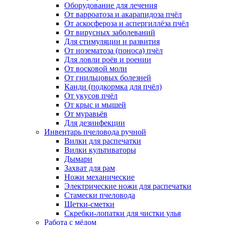
Оборудование для лечения
От варроатоза и акарапидоза пчёл
От аскосфероза и аспергиллёза пчёл
От вирусных заболеваний
Для стимуляции и развития
От нозематоза (поноса) пчёл
Для ловли роёв и роении
От восковой моли
От гнильцовых болезней
Канди (подкормка для пчёл)
От укусов пчёл
От крыс и мышей
От муравьёв
Для дезинфекции
Инвентарь пчеловода ручной
Вилки для распечатки
Вилки культиваторы
Дымари
Захват для рам
Ножи механические
Электрические ножи для распечатки
Стамески пчеловода
Щетки-сметки
Скребки-лопатки для чистки улья
Работа с мёдом