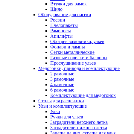
Втулки для рамок
Шило
Оборудование для пасеки
Роевни
Пчелопакеты
Рамоносы
Апилифты
Обогрев зимовника, ульев
Фонари и лампы
Сетки металлические
Газовые горелки и баллоны
Прослушивание ульев
Медогонки, привода и комплектующие
2 рамочные
3 рамочные
4 рамочные
6 рамочные
Комплектующие для медогонок
Столы для распечатки
Ульи и комплектующие
Ульи
Ручки для ульев
Заградители верхнего летка
Заградители нижнего летка
Зацепы на дно, скрепы для улья