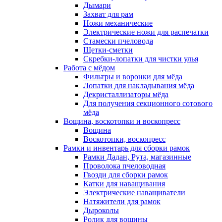
Дымари
Захват для рам
Ножи механические
Электрические ножи для распечатки
Стамески пчеловода
Щетки-сметки
Скребки-лопатки для чистки улья
Работа с мёдом
Фильтры и воронки для мёда
Лопатки для накладывания мёда
Декристаллизаторы мёда
Для получения секционного сотового
мёда
Вощина, воскотопки и воскопресс
Вощина
Воскотопки, воскопресс
Рамки и инвентарь для сборки рамок
Рамки Дадан, Рута, магазинные
Проволока пчеловодная
Гвозди для сборки рамок
Катки для наващивания
Электрические наващиватели
Натяжители для рамок
Дыроколы
Ролик для вощины