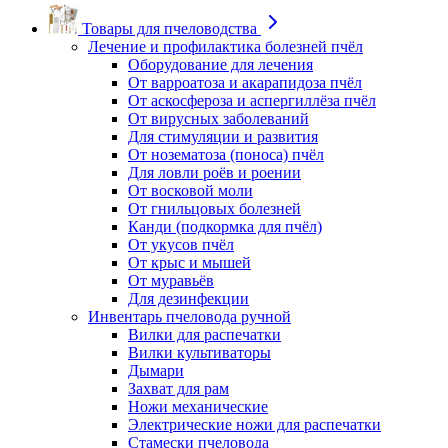
Товары для пчеловодства
Лечение и профилактика болезней пчёл
Оборудование для лечения
От варроатоза и акарапидоза пчёл
От аскосфероза и аспергиллёза пчёл
От вирусных заболеваний
Для стимуляции и развития
От нозематоза (поноса) пчёл
Для ловли роёв и роении
От восковой моли
От гнильцовых болезней
Канди (подкормка для пчёл)
От укусов пчёл
От крыс и мышей
От муравьёв
Для дезинфекции
Инвентарь пчеловода ручной
Вилки для распечатки
Вилки культиваторы
Дымари
Захват для рам
Ножи механические
Электрические ножи для распечатки
Стамески пчеловода