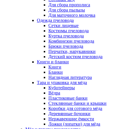
Для сбора прополиса
Для сбора пыльцы
Для маточного молочка
Одежда пчеловода
Сетки лицевые
Костюмы пчеловода
Куртка пчеловода
Комбинезон пчеловода
Брюки пчеловода
Перчатки, нарукавники
Детский костюм пчеловода
Книги и бланки
Книги
Бланки
Наглядная литература
Тара и упаковка для мёда
Куботейнеры
Вёдра
Пластиковые банки
Стеклянные банки и крышки
Коробки для сотового мёда
Деревянные бочонки
Нержавеющие ёмкости
Ложки (лопатки) для мёда