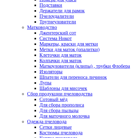
Подставки
Держатели для рамок
Пчелоудалители
Трутнеуловители
Матководство
Джентерский сот
Система Никот
Маркеры, краски для метки
Метки для маток (опалитки)
Клеточки для маток
Колпачки для маток
Маткоуловители (клипы) , трубки Флобера
Изоляторы
Шпатели для переноса личинок
Лупы
Шаблоны для мисочек
Сбор продукции пчеловодства
Сотовый мёд
Для сбора прополиса
Для сбора пыльцы
Для маточного молочка
Одежда пчеловода
Сетки лицевые
Костюмы пчеловода