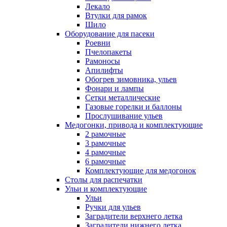
Лекало
Втулки для рамок
Шило
Оборудование для пасеки
Роевни
Пчелопакеты
Рамоносы
Апилифты
Обогрев зимовника, ульев
Фонари и лампы
Сетки металлические
Газовые горелки и баллоны
Прослушивание ульев
Медогонки, привода и комплектующие
2 рамочные
3 рамочные
4 рамочные
6 рамочные
Комплектующие для медогонок
Столы для распечатки
Ульи и комплектующие
Ульи
Ручки для ульев
Заградители верхнего летка
Заградители нижнего летка