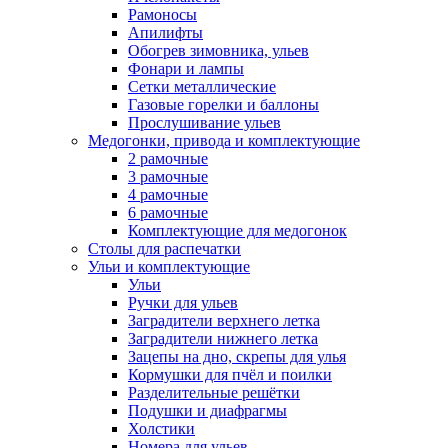
Рамоносы
Апилифты
Обогрев зимовника, ульев
Фонари и лампы
Сетки металлические
Газовые горелки и баллоны
Прослушивание ульев
Медогонки, привода и комплектующие
2 рамочные
3 рамочные
4 рамочные
6 рамочные
Комплектующие для медогонок
Столы для распечатки
Ульи и комплектующие
Ульи
Ручки для ульев
Заградители верхнего летка
Заградители нижнего летка
Зацепы на дно, скрепы для улья
Кормушки для пчёл и поилки
Разделительные решётки
Подушки и диафрагмы
Холстики
Номера для ульев