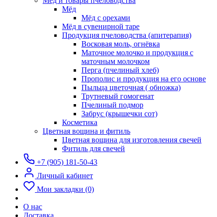
Мёд и товары пчеловодства
Мёд
Мёд с орехами
Мёд в сувенирной таре
Продукция пчеловодства (апитерапия)
Восковая моль, огнёвка
Маточное молочко и продукция с
маточным молочком
Перга (пчелиный хлеб)
Прополис и продукция на его основе
Пыльца цветочная ( обножка)
Трутневый гомогенат
Пчелиный подмор
Забрус (крышечки сот)
Косметика
Цветная вощина и фитиль
Цветная вощина для изготовления свечей
Фитиль для свечей
+7 (905) 181-50-43
Личный кабинет
Мои закладки (0)
О нас
Доставка