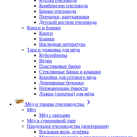
Куртка пчеловода
Комбинезон пчеловода
Брюки пчеловода
Перчатки, нарукавники
Детский костюм пчеловода
Книги и бланки
Книги
Бланки
Наглядная литература
Тара и упаковка для мёда
Куботейнеры
Вёдра
Пластиковые банки
Стеклянные банки и крышки
Коробки для сотового мёда
Деревянные бочонки
Нержавеющие ёмкости
Ложки (лопатки) для мёда
Мёд и товары пчеловодства
Мёд
Мёд с орехами
Мёд в сувенирной таре
Продукция пчеловодства (апитерапия)
Восковая моль, огнёвка