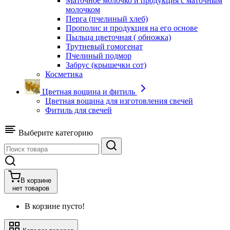
Маточное молочко и продукция с маточным
молочком
Перга (пчелиный хлеб)
Прополис и продукция на его основе
Пыльца цветочная ( обножка)
Трутневый гомогенат
Пчелиный подмор
Забрус (крышечки сот)
Косметика
Цветная вощина и фитиль
Цветная вощина для изготовления свечей
Фитиль для свечей
Выберите категорию
В корзине
нет товаров
В корзине пусто!