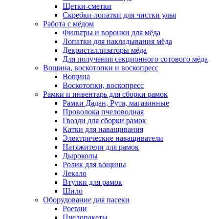
Щетки-сметки
Скребки-лопатки для чистки улья
Работа с мёдом
Фильтры и воронки для мёда
Лопатки для накладывания мёда
Декристаллизаторы мёда
Для получения секционного сотового мёда
Вощина, воскотопки и воскопресс
Вощина
Воскотопки, воскопресс
Рамки и инвентарь для сборки рамок
Рамки Дадан, Рута, магазинные
Проволока пчеловодная
Гвозди для сборки рамок
Катки для наващивания
Электрические наващиватели
Натяжители для рамок
Дыроколы
Ролик для вощины
Лекало
Втулки для рамок
Шило
Оборудование для пасеки
Роевни
Пчелопакеты