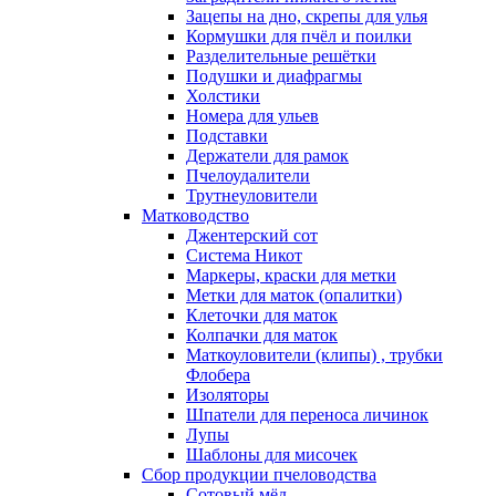
Зацепы на дно, скрепы для улья
Кормушки для пчёл и поилки
Разделительные решётки
Подушки и диафрагмы
Холстики
Номера для ульев
Подставки
Держатели для рамок
Пчелоудалители
Трутнеуловители
Матководство
Джентерский сот
Система Никот
Маркеры, краски для метки
Метки для маток (опалитки)
Клеточки для маток
Колпачки для маток
Маткоуловители (клипы) , трубки
Флобера
Изоляторы
Шпатели для переноса личинок
Лупы
Шаблоны для мисочек
Сбор продукции пчеловодства
Сотовый мёд