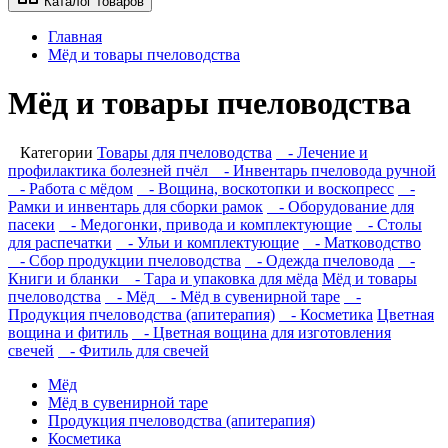
Каталог товаров
Главная
Мёд и товары пчеловодства
Мёд и товары пчеловодства
Категории
Товары для пчеловодства
- Лечение и
профилактика болезней пчёл
- Инвентарь пчеловода ручной
- Работа с мёдом
- Вощина, воскотопки и воскопресс
-
Рамки и инвентарь для сборки рамок
- Оборудование для
пасеки
- Медогонки, привода и комплектующие
- Столы
для распечатки
- Ульи и комплектующие
- Матководство
- Сбор продукции пчеловодства
- Одежда пчеловода
-
Книги и бланки
- Тара и упаковка для мёда
Мёд и товары
пчеловодства
- Мёд
- Мёд в сувенирной таре
-
Продукция пчеловодства (апитерапия)
- Косметика
Цветная
вощина и фитиль
- Цветная вощина для изготовления
свечей
- Фитиль для свечей
Мёд
Мёд в сувенирной таре
Продукция пчеловодства (апитерапия)
Косметика