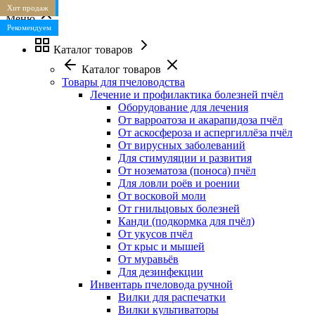
Рекомендуем
Хит продаж
Меню
Рекомендуем
Каталог товаров
Каталог товаров
Товары для пчеловодства
Лечение и профилактика болезней пчёл
Оборудование для лечения
От варроатоза и акарапидоза пчёл
От аскосфероза и аспергиллёза пчёл
От вирусных заболеваний
Для стимуляции и развития
От нозематоза (поноса) пчёл
Для ловли роёв и роении
От восковой моли
От гнильцовых болезней
Канди (подкормка для пчёл)
От укусов пчёл
От крыс и мышей
От муравьёв
Для дезинфекции
Инвентарь пчеловода ручной
Вилки для распечатки
Вилки культиваторы