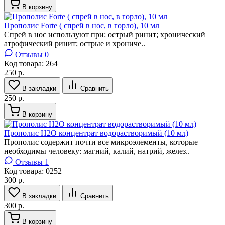
В корзину
Прополис Forte ( спрей в нос, в горло), 10 мл
Спрей в нос используют при: острый ринит; хронический
атрофический ринит; острые и хрониче..
Отзывы 0
Код товара:
264
250 р.
В закладки
Сравнить
250 р.
В корзину
Прополис H2O концентрат водорастворимый (10 мл)
Прополис содержит почти все микроэлементы, которые
необходимы человеку: магний, калий, натрий, желез..
Отзывы 1
Код товара:
0252
300 р.
В закладки
Сравнить
300 р.
В корзину