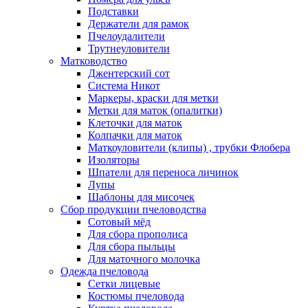
Подставки
Держатели для рамок
Пчелоудалители
Трутнеуловители
Матководство
Джентерский сот
Система Никот
Маркеры, краски для метки
Метки для маток (опалитки)
Клеточки для маток
Колпачки для маток
Маткоуловители (клипы) , трубки Флобера
Изоляторы
Шпатели для переноса личинок
Лупы
Шаблоны для мисочек
Сбор продукции пчеловодства
Сотовый мёд
Для сбора прополиса
Для сбора пыльцы
Для маточного молочка
Одежда пчеловода
Сетки лицевые
Костюмы пчеловода