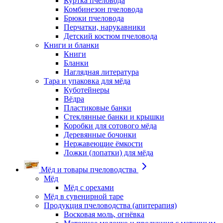
Куртка пчеловода
Комбинезон пчеловода
Брюки пчеловода
Перчатки, нарукавники
Детский костюм пчеловода
Книги и бланки
Книги
Бланки
Наглядная литература
Тара и упаковка для мёда
Куботейнеры
Вёдра
Пластиковые банки
Стеклянные банки и крышки
Коробки для сотового мёда
Деревянные бочонки
Нержавеющие ёмкости
Ложки (лопатки) для мёда
Мёд и товары пчеловодства
Мёд
Мёд с орехами
Мёд в сувенирной таре
Продукция пчеловодства (апитерапия)
Восковая моль, огнёвка