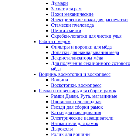
Дымари
Захват для рам
Ножи механические
Электрические ножи для распечатки
Стамески пчеловода
Щетки-сметки
Скребки-лопатки для чистки улья
Работа с мёдом
Фильтры и воронки для мёда
Лопатки для накладывания мёда
Декристаллизаторы мёда
Для получения секционного сотового
мёда
Вощина, воскотопки и воскопресс
Вощина
Воскотопки, воскопресс
Рамки и инвентарь для сборки рамок
Рамки Дадан, Рута, магазинные
Проволока пчеловодная
Гвозди для сборки рамок
Катки для наващивания
Электрические наващиватели
Натяжители для рамок
Дыроколы
Ролик для вощины