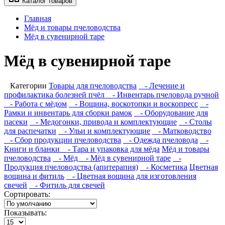
Каталог товаров
Главная
Мёд и товары пчеловодства
Мёд в сувенирной таре
Мёд в сувенирной таре
Категории
Товары для пчеловодства
- Лечение и
профилактика болезней пчёл
- Инвентарь пчеловода ручной
- Работа с мёдом
- Вощина, воскотопки и воскопресс
-
Рамки и инвентарь для сборки рамок
- Оборудование для
пасеки
- Медогонки, привода и комплектующие
- Столы
для распечатки
- Ульи и комплектующие
- Матководство
- Сбор продукции пчеловодства
- Одежда пчеловода
-
Книги и бланки
- Тара и упаковка для мёда
Мёд и товары
пчеловодства
- Мёд
- Мёд в сувенирной таре
-
Продукция пчеловодства (апитерапия)
- Косметика
Цветная
вощина и фитиль
- Цветная вощина для изготовления
свечей
- Фитиль для свечей
Сортировать:
Показывать: