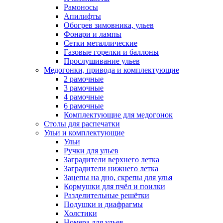
Рамоносы
Апилифты
Обогрев зимовника, ульев
Фонари и лампы
Сетки металлические
Газовые горелки и баллоны
Прослушивание ульев
Медогонки, привода и комплектующие
2 рамочные
3 рамочные
4 рамочные
6 рамочные
Комплектующие для медогонок
Столы для распечатки
Ульи и комплектующие
Ульи
Ручки для ульев
Заградители верхнего летка
Заградители нижнего летка
Зацепы на дно, скрепы для улья
Кормушки для пчёл и поилки
Разделительные решётки
Подушки и диафрагмы
Холстики
Номера для ульев