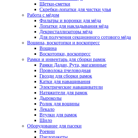
Щетки-сметки
Скребки-лопатки для чистки улья
Работа с мёдом
Фильтры и воронки для мёда
Лопатки для накладывания мёда
Декристаллизаторы мёда
Для получения секционного сотового мёда
Вощина, воскотопки и воскопресс
Вощина
Воскотопки, воскопресс
Рамки и инвентарь для сборки рамок
Рамки Дадан, Рута, магазинные
Проволока пчеловодная
Гвозди для сборки рамок
Катки для наващивания
Электрические наващиватели
Натяжители для рамок
Дыроколы
Ролик для вощины
Лекало
Втулки для рамок
Шило
Оборудование для пасеки
Роевни
Пчелопакеты