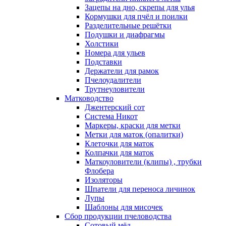
Зацепы на дно, скрепы для улья
Кормушки для пчёл и поилки
Разделительные решётки
Подушки и диафрагмы
Холстики
Номера для ульев
Подставки
Держатели для рамок
Пчелоудалители
Трутнеуловители
Матководство
Джентерский сот
Система Никот
Маркеры, краски для метки
Метки для маток (опалитки)
Клеточки для маток
Колпачки для маток
Маткоуловители (клипы) , трубки
Флобера
Изоляторы
Шпатели для переноса личинок
Лупы
Шаблоны для мисочек
Сбор продукции пчеловодства
Сотовый мёд