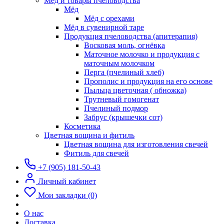
Мёд и товары пчеловодства
Мёд
Мёд с орехами
Мёд в сувенирной таре
Продукция пчеловодства (апитерапия)
Восковая моль, огнёвка
Маточное молочко и продукция с
маточным молочком
Перга (пчелиный хлеб)
Прополис и продукция на его основе
Пыльца цветочная ( обножка)
Трутневый гомогенат
Пчелиный подмор
Забрус (крышечки сот)
Косметика
Цветная вощина и фитиль
Цветная вощина для изготовления свечей
Фитиль для свечей
+7 (905) 181-50-43
Личный кабинет
Мои закладки (0)
О нас
Доставка