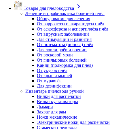
Товары для пчеловодства
Лечение и профилактика болезней пчёл
Оборудование для лечения
От варроатоза и акарапидоза пчёл
От аскосфероза и аспергиллёза пчёл
От вирусных заболеваний
Для стимуляции и развития
От нозематоза (поноса) пчёл
Для ловли роёв и роении
От восковой моли
От гнильцовых болезней
Канди (подкормка для пчёл)
От укусов пчёл
От крыс и мышей
От муравьёв
Для дезинфекции
Инвентарь пчеловода ручной
Вилки для распечатки
Вилки культиваторы
Дымари
Захват для рам
Ножи механические
Электрические ножи для распечатки
Стамески пчеловода