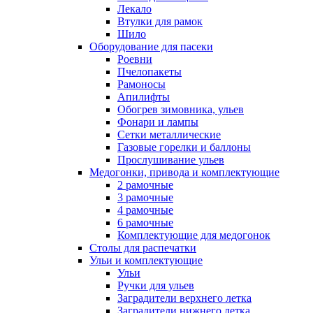
Лекало
Втулки для рамок
Шило
Оборудование для пасеки
Роевни
Пчелопакеты
Рамоносы
Апилифты
Обогрев зимовника, ульев
Фонари и лампы
Сетки металлические
Газовые горелки и баллоны
Прослушивание ульев
Медогонки, привода и комплектующие
2 рамочные
3 рамочные
4 рамочные
6 рамочные
Комплектующие для медогонок
Столы для распечатки
Ульи и комплектующие
Ульи
Ручки для ульев
Заградители верхнего летка
Заградители нижнего летка