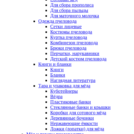
Для сбора прополиса
Для сбора пыльцы
Для маточного молочка
Одежда пчеловода
Сетки лицевые
Костюмы пчеловода
Куртка пчеловода
Комбинезон пчеловода
Брюки пчеловода
Перчатки, нарукавники
Детский костюм пчеловода
Книги и бланки
Книги
Бланки
Наглядная литература
Тара и упаковка для мёда
Куботейнеры
Вёдра
Пластиковые банки
Стеклянные банки и крышки
Коробки для сотового мёда
Деревянные бочонки
Нержавеющие ёмкости
Ложки (лопатки) для мёда