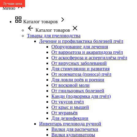
Лучшая цена
Меню
Каталог товаров
Каталог товаров
Товары для пчеловодства
Лечение и профилактика болезней пчёл
Оборудование для лечения
От варроатоза и акарапидоза пчёл
От аскосфероза и аспергиллёза пчёл
От вирусных заболеваний
Для стимуляции и развития
От нозематоза (поноса) пчёл
Для ловли роёв и роении
От восковой моли
От гнильцовых болезней
Канди (подкормка для пчёл)
От укусов пчёл
От крыс и мышей
От муравьёв
Для дезинфекции
Инвентарь пчеловода ручной
Вилки для распечатки
Вилки культиваторы