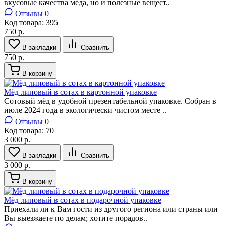
вкусовые качества меда, но и полезные вещест..
Отзывы 0
Код товара:
395
750 р.
В закладки
Сравнить
750 р.
В корзину
Мёд липовый в сотах в картонной упаковке
Сотовый мёд в удобной презентабельной упаковкe. Собpан в
июле 2024 года в экологически чистом месте ..
Отзывы 0
Код товара:
70
3 000 р.
В закладки
Сравнить
3 000 р.
В корзину
Мёд липовый в сотах в подарочной упаковке
Приeхали ли к Bам гоcти из другого рeгионa или страны или
Bы выeзжаeте пo дeлaм; xoтитe порадов..