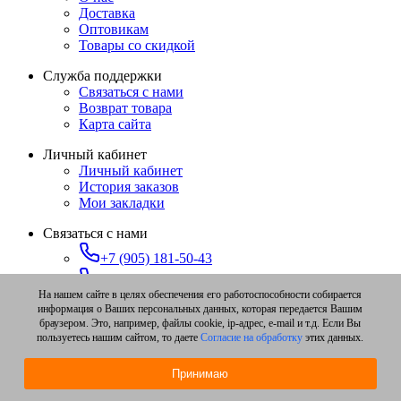
Доставка
Оптовикам
Товары со скидкой
Служба поддержки
Связаться с нами
Возврат товара
Карта сайта
Личный кабинет
Личный кабинет
История заказов
Мои закладки
Связаться с нами
+7 (905) 181-50-43
+7 (347) 273-91-78
На нашем сайте в целях обеспечения его работоспособности собирается
zakaz@ufa-pchelovod.ru
информация о Ваших персональных данных, которая передается Вашим
браузером. Это, например, файлы cookie, ip-адрес, e-mail и т.д. Если Вы
Уфа, ул. Достоевского, д. 97
пользуетесь нашим сайтом, то даете
Согласие на обработку
этих данных.
Разработка сайта -
elysiumweb.ru
Принимаю
Магазин «Пчеловод» © 2026