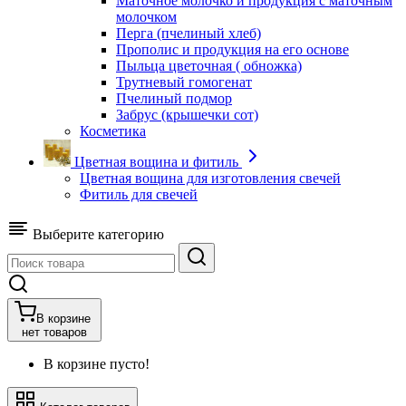
Маточное молочко и продукция с маточным
молочком
Перга (пчелиный хлеб)
Прополис и продукция на его основе
Пыльца цветочная ( обножка)
Трутневый гомогенат
Пчелиный подмор
Забрус (крышечки сот)
Косметика
Цветная вощина и фитиль
Цветная вощина для изготовления свечей
Фитиль для свечей
Выберите категорию
В корзине
нет товаров
В корзине пусто!