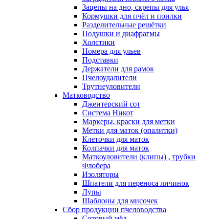
Зацепы на дно, скрепы для улья
Кормушки для пчёл и поилки
Разделительные решётки
Подушки и диафрагмы
Холстики
Номера для ульев
Подставки
Держатели для рамок
Пчелоудалители
Трутнеуловители
Матководство
Джентерский сот
Система Никот
Маркеры, краски для метки
Метки для маток (опалитки)
Клеточки для маток
Колпачки для маток
Маткоуловители (клипы) , трубки
Флобера
Изоляторы
Шпатели для переноса личинок
Лупы
Шаблоны для мисочек
Сбор продукции пчеловодства
Сотовый мёд