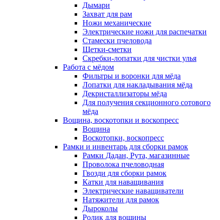
Дымари
Захват для рам
Ножи механические
Электрические ножи для распечатки
Стамески пчеловода
Щетки-сметки
Скребки-лопатки для чистки улья
Работа с мёдом
Фильтры и воронки для мёда
Лопатки для накладывания мёда
Декристаллизаторы мёда
Для получения секционного сотового
мёда
Вощина, воскотопки и воскопресс
Вощина
Воскотопки, воскопресс
Рамки и инвентарь для сборки рамок
Рамки Дадан, Рута, магазинные
Проволока пчеловодная
Гвозди для сборки рамок
Катки для наващивания
Электрические наващиватели
Натяжители для рамок
Дыроколы
Ролик для вощины