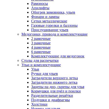
Рамоносы
Апилифты
Обогрев зимовника, ульев
Фонари и лампы
Сетки металлические
Газовые горелки и баллоны
Прослушивание ульев
Медогонки, привода и комплектующие
2 рамочные
3 рамочные
4 рамочные
6 рамочные
Комплектующие для медогонок
Столы для распечатки
Ульи и комплектующие
Ульи
Ручки для ульев
Заградители верхнего летка
Заградители нижнего летка
Зацепы на дно, скрепы для улья
Кормушки для пчёл и поилки
Разделительные решётки
Подушки и диафрагмы
Холстики
Номера для ульев