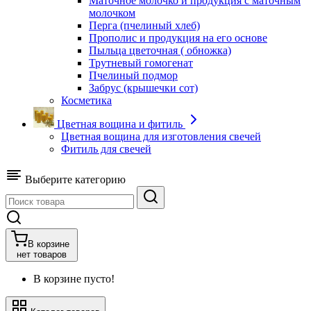
Маточное молочко и продукция с маточным
молочком
Перга (пчелиный хлеб)
Прополис и продукция на его основе
Пыльца цветочная ( обножка)
Трутневый гомогенат
Пчелиный подмор
Забрус (крышечки сот)
Косметика
Цветная вощина и фитиль
Цветная вощина для изготовления свечей
Фитиль для свечей
Выберите категорию
В корзине
нет товаров
В корзине пусто!