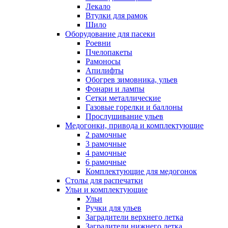
Лекало
Втулки для рамок
Шило
Оборудование для пасеки
Роевни
Пчелопакеты
Рамоносы
Апилифты
Обогрев зимовника, ульев
Фонари и лампы
Сетки металлические
Газовые горелки и баллоны
Прослушивание ульев
Медогонки, привода и комплектующие
2 рамочные
3 рамочные
4 рамочные
6 рамочные
Комплектующие для медогонок
Столы для распечатки
Ульи и комплектующие
Ульи
Ручки для ульев
Заградители верхнего летка
Заградители нижнего летка