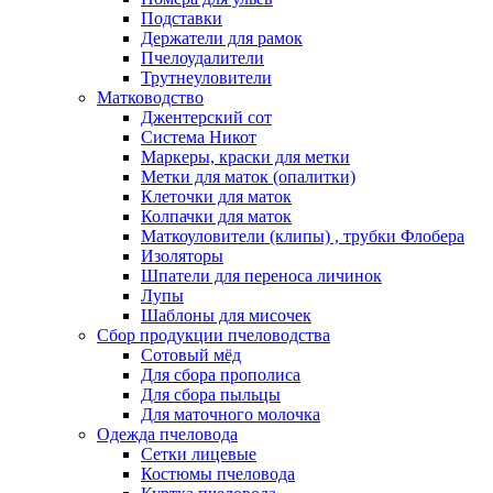
Подставки
Держатели для рамок
Пчелоудалители
Трутнеуловители
Матководство
Джентерский сот
Система Никот
Маркеры, краски для метки
Метки для маток (опалитки)
Клеточки для маток
Колпачки для маток
Маткоуловители (клипы) , трубки Флобера
Изоляторы
Шпатели для переноса личинок
Лупы
Шаблоны для мисочек
Сбор продукции пчеловодства
Сотовый мёд
Для сбора прополиса
Для сбора пыльцы
Для маточного молочка
Одежда пчеловода
Сетки лицевые
Костюмы пчеловода