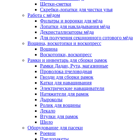
Щетки-сметки
Скребки-лопатки для чистки улья
Работа с мёдом
Фильтры и воронки для мёда
Лопатки для накладывания мёда
Декристаллизаторы мёда
Для получения секционного сотового мёда
Вощина, воскотопки и воскопресс
Вощина
Воскотопки, воскопресс
Рамки и инвентарь для сборки рамок
Рамки Дадан, Рута, магазинные
Проволока пчеловодная
Гвозди для сборки рамок
Катки для наващивания
Электрические наващиватели
Натяжители для рамок
Дыроколы
Ролик для вощины
Лекало
Втулки для рамок
Шило
Оборудование для пасеки
Роевни
Пчелопакеты