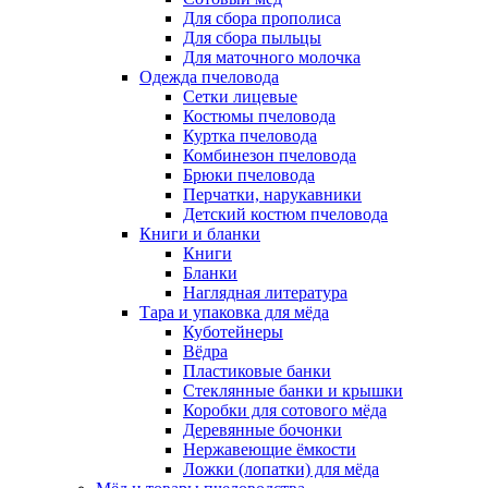
Для сбора прополиса
Для сбора пыльцы
Для маточного молочка
Одежда пчеловода
Сетки лицевые
Костюмы пчеловода
Куртка пчеловода
Комбинезон пчеловода
Брюки пчеловода
Перчатки, нарукавники
Детский костюм пчеловода
Книги и бланки
Книги
Бланки
Наглядная литература
Тара и упаковка для мёда
Куботейнеры
Вёдра
Пластиковые банки
Стеклянные банки и крышки
Коробки для сотового мёда
Деревянные бочонки
Нержавеющие ёмкости
Ложки (лопатки) для мёда