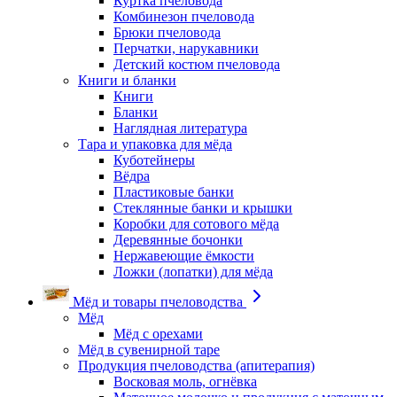
Куртка пчеловода
Комбинезон пчеловода
Брюки пчеловода
Перчатки, нарукавники
Детский костюм пчеловода
Книги и бланки
Книги
Бланки
Наглядная литература
Тара и упаковка для мёда
Куботейнеры
Вёдра
Пластиковые банки
Стеклянные банки и крышки
Коробки для сотового мёда
Деревянные бочонки
Нержавеющие ёмкости
Ложки (лопатки) для мёда
Мёд и товары пчеловодства
Мёд
Мёд с орехами
Мёд в сувенирной таре
Продукция пчеловодства (апитерапия)
Восковая моль, огнёвка