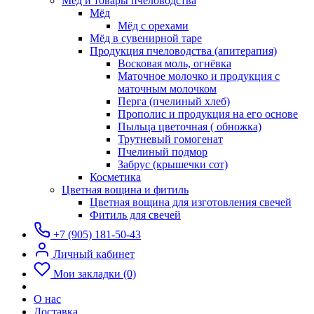
Мёд и товары пчеловодства
Мёд
Мёд с орехами
Мёд в сувенирной таре
Продукция пчеловодства (апитерапия)
Восковая моль, огнёвка
Маточное молочко и продукция с
маточным молочком
Перга (пчелиный хлеб)
Прополис и продукция на его основе
Пыльца цветочная ( обножка)
Трутневый гомогенат
Пчелиный подмор
Забрус (крышечки сот)
Косметика
Цветная вощина и фитиль
Цветная вощина для изготовления свечей
Фитиль для свечей
+7 (905) 181-50-43
Личный кабинет
Мои закладки (0)
О нас
Доставка