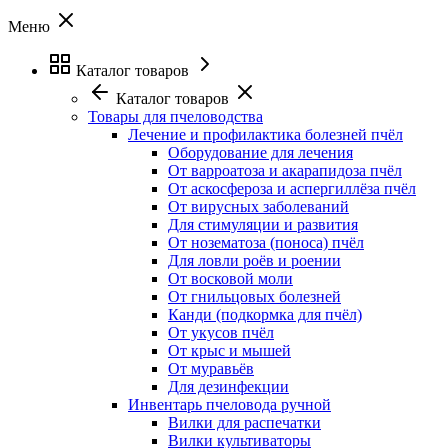
Меню
Каталог товаров
Каталог товаров
Товары для пчеловодства
Лечение и профилактика болезней пчёл
Оборудование для лечения
От варроатоза и акарапидоза пчёл
От аскосфероза и аспергиллёза пчёл
От вирусных заболеваний
Для стимуляции и развития
От нозематоза (поноса) пчёл
Для ловли роёв и роении
От восковой моли
От гнильцовых болезней
Канди (подкормка для пчёл)
От укусов пчёл
От крыс и мышей
От муравьёв
Для дезинфекции
Инвентарь пчеловода ручной
Вилки для распечатки
Вилки культиваторы