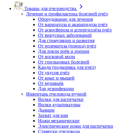
Товары для пчеловодства
Лечение и профилактика болезней пчёл
Оборудование для лечения
От варроатоза и акарапидоза пчёл
От аскосфероза и аспергиллёза пчёл
От вирусных заболеваний
Для стимуляции и развития
От нозематоза (поноса) пчёл
Для ловли роёв и роении
От восковой моли
От гнильцовых болезней
Канди (подкормка для пчёл)
От укусов пчёл
От крыс и мышей
От муравьёв
Для дезинфекции
Инвентарь пчеловода ручной
Вилки для распечатки
Вилки культиваторы
Дымари
Захват для рам
Ножи механические
Электрические ножи для распечатки
Стамески пчеловода