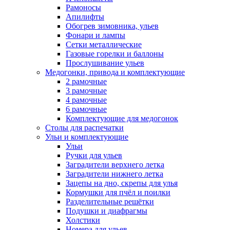
Рамоносы
Апилифты
Обогрев зимовника, ульев
Фонари и лампы
Сетки металлические
Газовые горелки и баллоны
Прослушивание ульев
Медогонки, привода и комплектующие
2 рамочные
3 рамочные
4 рамочные
6 рамочные
Комплектующие для медогонок
Столы для распечатки
Ульи и комплектующие
Ульи
Ручки для ульев
Заградители верхнего летка
Заградители нижнего летка
Зацепы на дно, скрепы для улья
Кормушки для пчёл и поилки
Разделительные решётки
Подушки и диафрагмы
Холстики
Номера для ульев