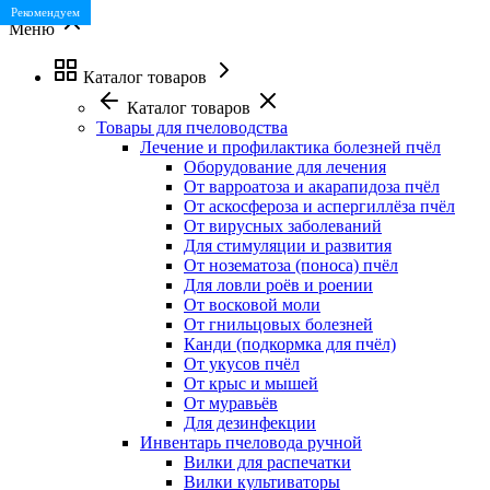
Хит продаж
Рекомендуем
Меню
Каталог товаров
Каталог товаров
Товары для пчеловодства
Лечение и профилактика болезней пчёл
Оборудование для лечения
От варроатоза и акарапидоза пчёл
От аскосфероза и аспергиллёза пчёл
От вирусных заболеваний
Для стимуляции и развития
От нозематоза (поноса) пчёл
Для ловли роёв и роении
От восковой моли
От гнильцовых болезней
Канди (подкормка для пчёл)
От укусов пчёл
От крыс и мышей
От муравьёв
Для дезинфекции
Инвентарь пчеловода ручной
Вилки для распечатки
Вилки культиваторы