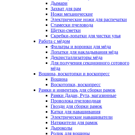
Дымари
Захват для рам
Ножи механические
Электрические ножи для распечатки
Стамески пчеловода
Щетки-сметки
Скребки-лопатки для чистки улья
Работа с мёдом
Фильтры и воронки для мёда
Лопатки для накладывания мёда
Декристаллизаторы мёда
Для получения секционного сотового
мёда
Вощина, воскотопки и воскопресс
Вощина
Воскотопки, воскопресс
Рамки и инвентарь для сборки рамок
Рамки Дадан, Рута, магазинные
Проволока пчеловодная
Гвозди для сборки рамок
Катки для наващивания
Электрические наващиватели
Натяжители для рамок
Дыроколы
Ролик для вощины