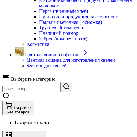
Маточное молочко и продукция с маточным
молочком
Перга (пчелиный хлеб)
Прополис и продукция на его основе
Пыльца цветочная ( обножка)
Трутневый гомогенат
Пчелиный подмор
Забрус (крышечки сот)
Косметика
Цветная вощина и фитиль
Цветная вощина для изготовления свечей
Фитиль для свечей
Выберите категорию
В корзине
нет товаров
В корзине пусто!