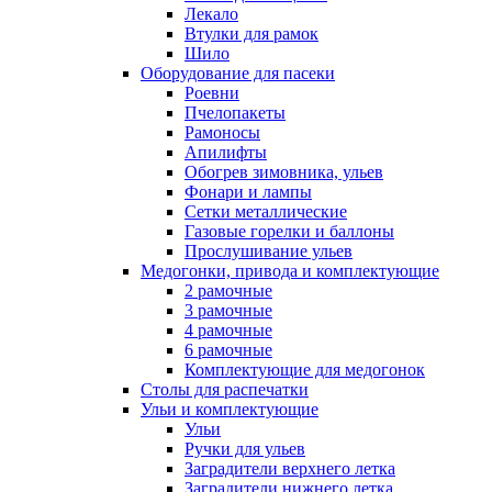
Лекало
Втулки для рамок
Шило
Оборудование для пасеки
Роевни
Пчелопакеты
Рамоносы
Апилифты
Обогрев зимовника, ульев
Фонари и лампы
Сетки металлические
Газовые горелки и баллоны
Прослушивание ульев
Медогонки, привода и комплектующие
2 рамочные
3 рамочные
4 рамочные
6 рамочные
Комплектующие для медогонок
Столы для распечатки
Ульи и комплектующие
Ульи
Ручки для ульев
Заградители верхнего летка
Заградители нижнего летка