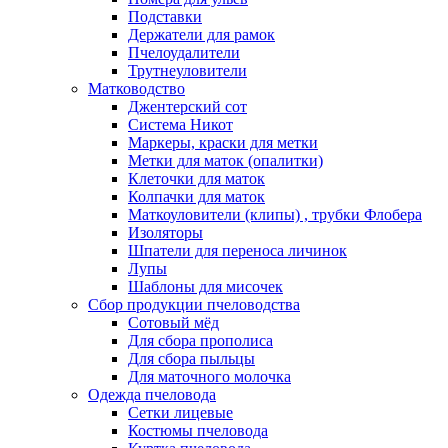
Подставки
Держатели для рамок
Пчелоудалители
Трутнеуловители
Матководство
Джентерский сот
Система Никот
Маркеры, краски для метки
Метки для маток (опалитки)
Клеточки для маток
Колпачки для маток
Маткоуловители (клипы) , трубки Флобера
Изоляторы
Шпатели для переноса личинок
Лупы
Шаблоны для мисочек
Сбор продукции пчеловодства
Сотовый мёд
Для сбора прополиса
Для сбора пыльцы
Для маточного молочка
Одежда пчеловода
Сетки лицевые
Костюмы пчеловода