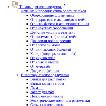
Товары для пчеловодства
Лечение и профилактика болезней пчёл
Оборудование для лечения
От варроатоза и акарапидоза пчёл
От аскосфероза и аспергиллёза пчёл
От вирусных заболеваний
Для стимуляции и развития
От нозематоза (поноса) пчёл
Для ловли роёв и роении
От восковой моли
От гнильцовых болезней
Канди (подкормка для пчёл)
От укусов пчёл
От крыс и мышей
От муравьёв
Для дезинфекции
Инвентарь пчеловода ручной
Вилки для распечатки
Вилки культиваторы
Дымари
Захват для рам
Ножи механические
Электрические ножи для распечатки
Стамески пчеловода