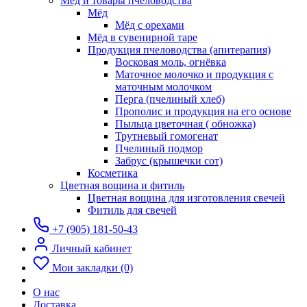
Мёд и товары пчеловодства
Мёд
Мёд с орехами
Мёд в сувенирной таре
Продукция пчеловодства (апитерапия)
Восковая моль, огнёвка
Маточное молочко и продукция с
маточным молочком
Перга (пчелиный хлеб)
Прополис и продукция на его основе
Пыльца цветочная ( обножка)
Трутневый гомогенат
Пчелиный подмор
Забрус (крышечки сот)
Косметика
Цветная вощина и фитиль
Цветная вощина для изготовления свечей
Фитиль для свечей
+7 (905) 181-50-43
Личный кабинет
Мои закладки (0)
О нас
Доставка