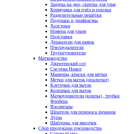
Зацепы на дно, скрепы для улья
Кормушки для пчёл и поилки
Разделительные решётки
Подушки и диафрагмы
Холстики
Номера для ульев
Подставки
Держатели для рамок
Пчелоудалители
Трутнеуловители
Матководство
Джентерский сот
Система Никот
Маркеры, краски для метки
Метки для маток (опалитки)
Клеточки для маток
Колпачки для маток
Маткоуловители (клипы) , трубки
Флобера
Изоляторы
Шпатели для переноса личинок
Лупы
Шаблоны для мисочек
Сбор продукции пчеловодства
Сотовый мёд