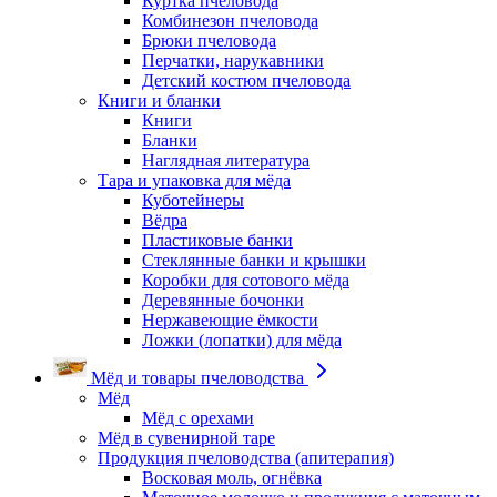
Куртка пчеловода
Комбинезон пчеловода
Брюки пчеловода
Перчатки, нарукавники
Детский костюм пчеловода
Книги и бланки
Книги
Бланки
Наглядная литература
Тара и упаковка для мёда
Куботейнеры
Вёдра
Пластиковые банки
Стеклянные банки и крышки
Коробки для сотового мёда
Деревянные бочонки
Нержавеющие ёмкости
Ложки (лопатки) для мёда
Мёд и товары пчеловодства
Мёд
Мёд с орехами
Мёд в сувенирной таре
Продукция пчеловодства (апитерапия)
Восковая моль, огнёвка