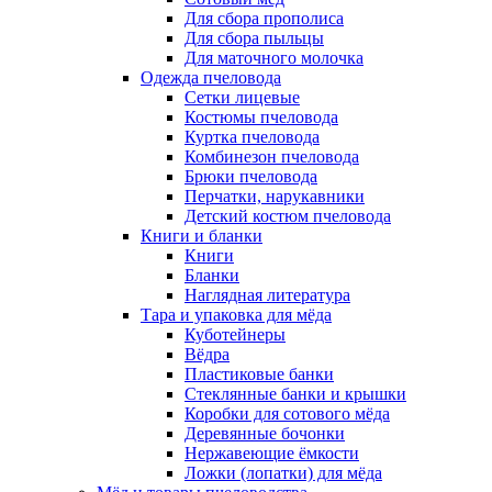
Для сбора прополиса
Для сбора пыльцы
Для маточного молочка
Одежда пчеловода
Сетки лицевые
Костюмы пчеловода
Куртка пчеловода
Комбинезон пчеловода
Брюки пчеловода
Перчатки, нарукавники
Детский костюм пчеловода
Книги и бланки
Книги
Бланки
Наглядная литература
Тара и упаковка для мёда
Куботейнеры
Вёдра
Пластиковые банки
Стеклянные банки и крышки
Коробки для сотового мёда
Деревянные бочонки
Нержавеющие ёмкости
Ложки (лопатки) для мёда