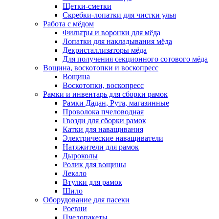
Щетки-сметки
Скребки-лопатки для чистки улья
Работа с мёдом
Фильтры и воронки для мёда
Лопатки для накладывания мёда
Декристаллизаторы мёда
Для получения секционного сотового мёда
Вощина, воскотопки и воскопресс
Вощина
Воскотопки, воскопресс
Рамки и инвентарь для сборки рамок
Рамки Дадан, Рута, магазинные
Проволока пчеловодная
Гвозди для сборки рамок
Катки для наващивания
Электрические наващиватели
Натяжители для рамок
Дыроколы
Ролик для вощины
Лекало
Втулки для рамок
Шило
Оборудование для пасеки
Роевни
Пчелопакеты