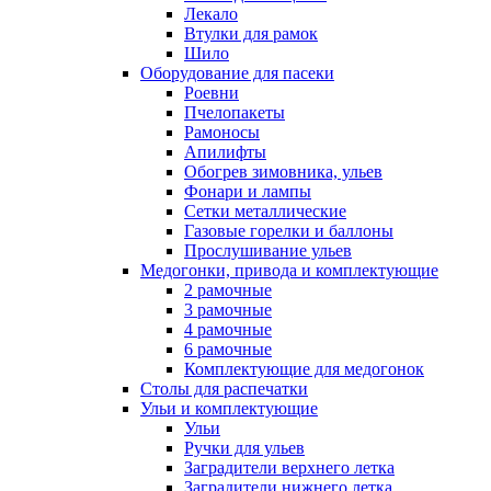
Лекало
Втулки для рамок
Шило
Оборудование для пасеки
Роевни
Пчелопакеты
Рамоносы
Апилифты
Обогрев зимовника, ульев
Фонари и лампы
Сетки металлические
Газовые горелки и баллоны
Прослушивание ульев
Медогонки, привода и комплектующие
2 рамочные
3 рамочные
4 рамочные
6 рамочные
Комплектующие для медогонок
Столы для распечатки
Ульи и комплектующие
Ульи
Ручки для ульев
Заградители верхнего летка
Заградители нижнего летка