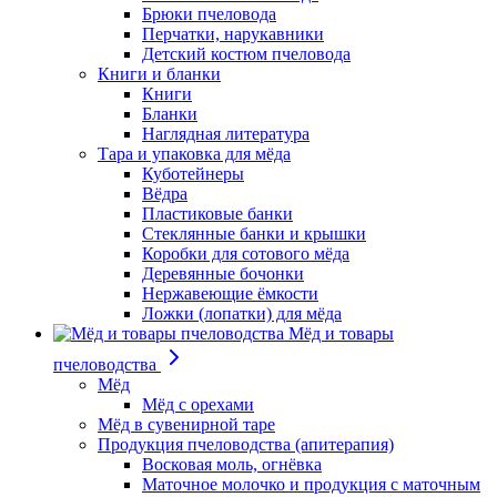
Брюки пчеловода
Перчатки, нарукавники
Детский костюм пчеловода
Книги и бланки
Книги
Бланки
Наглядная литература
Тара и упаковка для мёда
Куботейнеры
Вёдра
Пластиковые банки
Стеклянные банки и крышки
Коробки для сотового мёда
Деревянные бочонки
Нержавеющие ёмкости
Ложки (лопатки) для мёда
Мёд и товары
пчеловодства
Мёд
Мёд с орехами
Мёд в сувенирной таре
Продукция пчеловодства (апитерапия)
Восковая моль, огнёвка
Маточное молочко и продукция с маточным