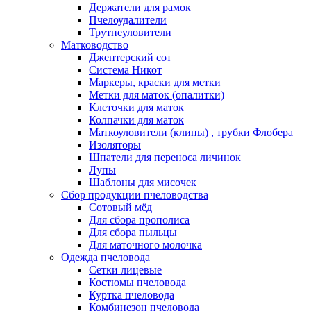
Держатели для рамок
Пчелоудалители
Трутнеуловители
Матководство
Джентерский сот
Система Никот
Маркеры, краски для метки
Метки для маток (опалитки)
Клеточки для маток
Колпачки для маток
Маткоуловители (клипы) , трубки Флобера
Изоляторы
Шпатели для переноса личинок
Лупы
Шаблоны для мисочек
Сбор продукции пчеловодства
Сотовый мёд
Для сбора прополиса
Для сбора пыльцы
Для маточного молочка
Одежда пчеловода
Сетки лицевые
Костюмы пчеловода
Куртка пчеловода
Комбинезон пчеловода