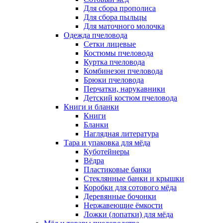
Для сбора прополиса
Для сбора пыльцы
Для маточного молочка
Одежда пчеловода
Сетки лицевые
Костюмы пчеловода
Куртка пчеловода
Комбинезон пчеловода
Брюки пчеловода
Перчатки, нарукавники
Детский костюм пчеловода
Книги и бланки
Книги
Бланки
Наглядная литература
Тара и упаковка для мёда
Куботейнеры
Вёдра
Пластиковые банки
Стеклянные банки и крышки
Коробки для сотового мёда
Деревянные бочонки
Нержавеющие ёмкости
Ложки (лопатки) для мёда