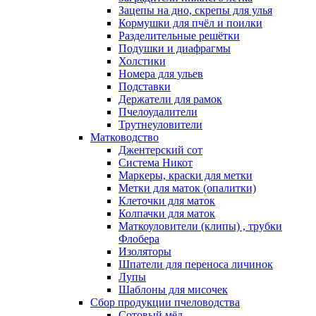
Зацепы на дно, скрепы для улья
Кормушки для пчёл и поилки
Разделительные решётки
Подушки и диафрагмы
Холстики
Номера для ульев
Подставки
Держатели для рамок
Пчелоудалители
Трутнеуловители
Матководство
Джентерский сот
Система Никот
Маркеры, краски для метки
Метки для маток (опалитки)
Клеточки для маток
Колпачки для маток
Маткоуловители (клипы) , трубки
Флобера
Изоляторы
Шпатели для переноса личинок
Лупы
Шаблоны для мисочек
Сбор продукции пчеловодства
Сотовый мёд