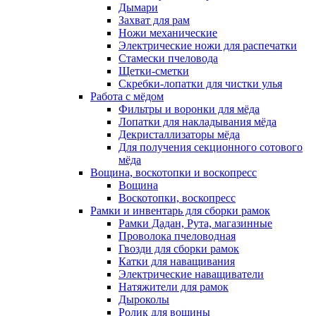
Дымари
Захват для рам
Ножи механические
Электрические ножи для распечатки
Стамески пчеловода
Щетки-сметки
Скребки-лопатки для чистки улья
Работа с мёдом
Фильтры и воронки для мёда
Лопатки для накладывания мёда
Декристаллизаторы мёда
Для получения секционного сотового
мёда
Вощина, воскотопки и воскопресс
Вощина
Воскотопки, воскопресс
Рамки и инвентарь для сборки рамок
Рамки Дадан, Рута, магазинные
Проволока пчеловодная
Гвозди для сборки рамок
Катки для наващивания
Электрические наващиватели
Натяжители для рамок
Дыроколы
Ролик для вощины