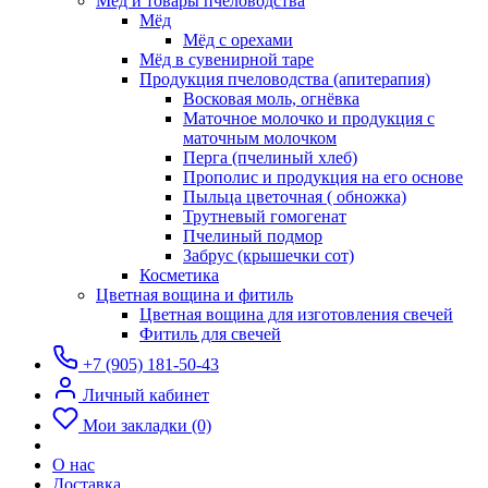
Мёд и товары пчеловодства
Мёд
Мёд с орехами
Мёд в сувенирной таре
Продукция пчеловодства (апитерапия)
Восковая моль, огнёвка
Маточное молочко и продукция с
маточным молочком
Перга (пчелиный хлеб)
Прополис и продукция на его основе
Пыльца цветочная ( обножка)
Трутневый гомогенат
Пчелиный подмор
Забрус (крышечки сот)
Косметика
Цветная вощина и фитиль
Цветная вощина для изготовления свечей
Фитиль для свечей
+7 (905) 181-50-43
Личный кабинет
Мои закладки (0)
О нас
Доставка