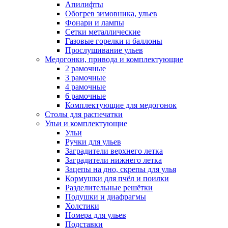
Апилифты
Обогрев зимовника, ульев
Фонари и лампы
Сетки металлические
Газовые горелки и баллоны
Прослушивание ульев
Медогонки, привода и комплектующие
2 рамочные
3 рамочные
4 рамочные
6 рамочные
Комплектующие для медогонок
Столы для распечатки
Ульи и комплектующие
Ульи
Ручки для ульев
Заградители верхнего летка
Заградители нижнего летка
Зацепы на дно, скрепы для улья
Кормушки для пчёл и поилки
Разделительные решётки
Подушки и диафрагмы
Холстики
Номера для ульев
Подставки