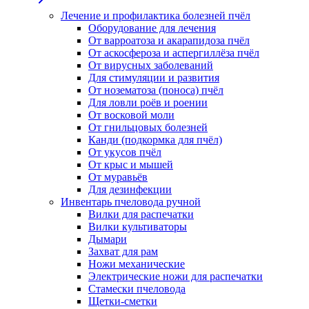
Лечение и профилактика болезней пчёл
Оборудование для лечения
От варроатоза и акарапидоза пчёл
От аскосфероза и аспергиллёза пчёл
От вирусных заболеваний
Для стимуляции и развития
От нозематоза (поноса) пчёл
Для ловли роёв и роении
От восковой моли
От гнильцовых болезней
Канди (подкормка для пчёл)
От укусов пчёл
От крыс и мышей
От муравьёв
Для дезинфекции
Инвентарь пчеловода ручной
Вилки для распечатки
Вилки культиваторы
Дымари
Захват для рам
Ножи механические
Электрические ножи для распечатки
Стамески пчеловода
Щетки-сметки