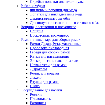
Скребки-лопатки для чистки улья
Работа с мёдом
Фильтры и воронки для мёда
Лопатки для накладывания мёда
Декристаллизаторы мёда
Для получения секционного сотового мёда
Вощина, воскотопки и воскопресс
Вощина
Воскотопки, воскопресс
Рамки и инвентарь для сборки рамок
Рамки Дадан, Рута, магазинные
Проволока пчеловодная
Гвозди для сборки рамок
Катки для наващивания
Электрические наващиватели
Натяжители для рамок
Дыроколы
Ролик для вощины
Лекало
Втулки для рамок
Шило
Оборудование для пасеки
Роевни
Пчелопакеты
Рамоносы