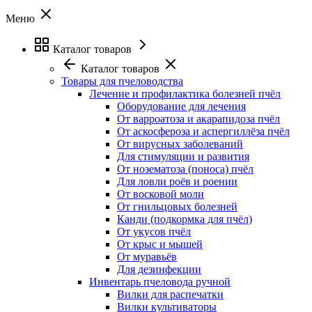
Меню
Каталог товаров
Каталог товаров
Товары для пчеловодства
Лечение и профилактика болезней пчёл
Оборудование для лечения
От варроатоза и акарапидоза пчёл
От аскосфероза и аспергиллёза пчёл
От вирусных заболеваний
Для стимуляции и развития
От нозематоза (поноса) пчёл
Для ловли роёв и роении
От восковой моли
От гнильцовых болезней
Канди (подкормка для пчёл)
От укусов пчёл
От крыс и мышей
От муравьёв
Для дезинфекции
Инвентарь пчеловода ручной
Вилки для распечатки
Вилки культиваторы