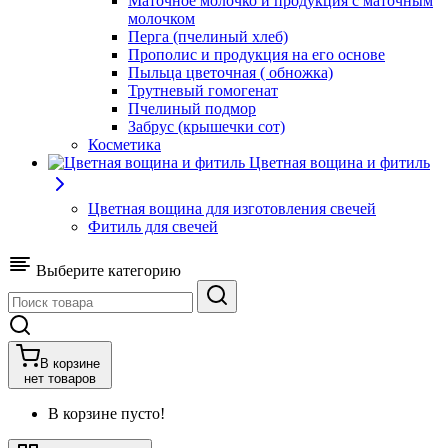
Маточное молочко и продукция с маточным
молочком
Перга (пчелиный хлеб)
Прополис и продукция на его основе
Пыльца цветочная ( обножка)
Трутневый гомогенат
Пчелиный подмор
Забрус (крышечки сот)
Косметика
Цветная вощина и фитиль
Цветная вощина для изготовления свечей
Фитиль для свечей
Выберите категорию
В корзине
нет товаров
В корзине пусто!