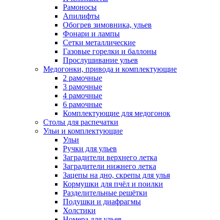
Рамоносы
Апилифты
Обогрев зимовника, ульев
Фонари и лампы
Сетки металлические
Газовые горелки и баллоны
Прослушивание ульев
Медогонки, привода и комплектующие
2 рамочные
3 рамочные
4 рамочные
6 рамочные
Комплектующие для медогонок
Столы для распечатки
Ульи и комплектующие
Ульи
Ручки для ульев
Заградители верхнего летка
Заградители нижнего летка
Зацепы на дно, скрепы для улья
Кормушки для пчёл и поилки
Разделительные решётки
Подушки и диафрагмы
Холстики
Номера для ульев