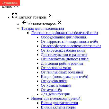
Лучшая цена
Меню
Каталог товаров
Каталог товаров
Товары для пчеловодства
Лечение и профилактика болезней пчёл
Оборудование для лечения
От варроатоза и акарапидоза пчёл
От аскосфероза и аспергиллёза пчёл
От вирусных заболеваний
Для стимуляции и развития
От нозематоза (поноса) пчёл
Для ловли роёв и роении
От восковой моли
От гнильцовых болезней
Канди (подкормка для пчёл)
От укусов пчёл
От крыс и мышей
От муравьёв
Для дезинфекции
Инвентарь пчеловода ручной
Вилки для распечатки
Вилки культиваторы