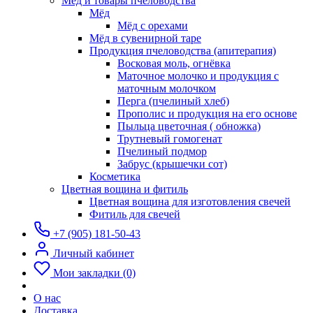
Мёд и товары пчеловодства
Мёд
Мёд с орехами
Мёд в сувенирной таре
Продукция пчеловодства (апитерапия)
Восковая моль, огнёвка
Маточное молочко и продукция с
маточным молочком
Перга (пчелиный хлеб)
Прополис и продукция на его основе
Пыльца цветочная ( обножка)
Трутневый гомогенат
Пчелиный подмор
Забрус (крышечки сот)
Косметика
Цветная вощина и фитиль
Цветная вощина для изготовления свечей
Фитиль для свечей
+7 (905) 181-50-43
Личный кабинет
Мои закладки (0)
О нас
Доставка