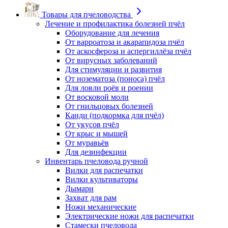
Товары для пчеловодства
Лечение и профилактика болезней пчёл
Оборудование для лечения
От варроатоза и акарапидоза пчёл
От аскосфероза и аспергиллёза пчёл
От вирусных заболеваний
Для стимуляции и развития
От нозематоза (поноса) пчёл
Для ловли роёв и роении
От восковой моли
От гнильцовых болезней
Канди (подкормка для пчёл)
От укусов пчёл
От крыс и мышей
От муравьёв
Для дезинфекции
Инвентарь пчеловода ручной
Вилки для распечатки
Вилки культиваторы
Дымари
Захват для рам
Ножи механические
Электрические ножи для распечатки
Стамески пчеловода