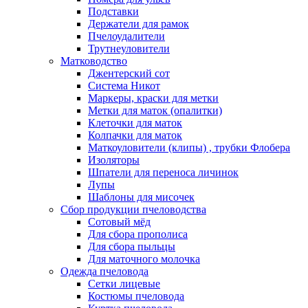
Подставки
Держатели для рамок
Пчелоудалители
Трутнеуловители
Матководство
Джентерский сот
Система Никот
Маркеры, краски для метки
Метки для маток (опалитки)
Клеточки для маток
Колпачки для маток
Маткоуловители (клипы) , трубки Флобера
Изоляторы
Шпатели для переноса личинок
Лупы
Шаблоны для мисочек
Сбор продукции пчеловодства
Сотовый мёд
Для сбора прополиса
Для сбора пыльцы
Для маточного молочка
Одежда пчеловода
Сетки лицевые
Костюмы пчеловода