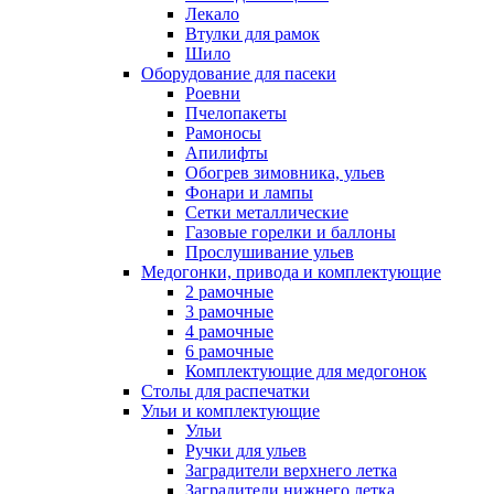
Лекало
Втулки для рамок
Шило
Оборудование для пасеки
Роевни
Пчелопакеты
Рамоносы
Апилифты
Обогрев зимовника, ульев
Фонари и лампы
Сетки металлические
Газовые горелки и баллоны
Прослушивание ульев
Медогонки, привода и комплектующие
2 рамочные
3 рамочные
4 рамочные
6 рамочные
Комплектующие для медогонок
Столы для распечатки
Ульи и комплектующие
Ульи
Ручки для ульев
Заградители верхнего летка
Заградители нижнего летка