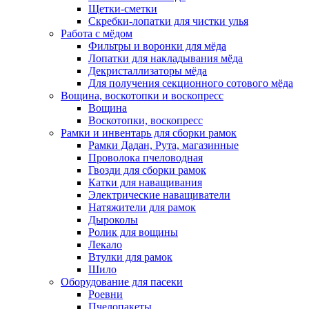
Щетки-сметки
Скребки-лопатки для чистки улья
Работа с мёдом
Фильтры и воронки для мёда
Лопатки для накладывания мёда
Декристаллизаторы мёда
Для получения секционного сотового мёда
Вощина, воскотопки и воскопресс
Вощина
Воскотопки, воскопресс
Рамки и инвентарь для сборки рамок
Рамки Дадан, Рута, магазинные
Проволока пчеловодная
Гвозди для сборки рамок
Катки для наващивания
Электрические наващиватели
Натяжители для рамок
Дыроколы
Ролик для вощины
Лекало
Втулки для рамок
Шило
Оборудование для пасеки
Роевни
Пчелопакеты