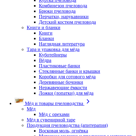
Куртка пчеловода
Комбинезон пчеловода
Брюки пчеловода
Перчатки, нарукавники
Детский костюм пчеловода
Книги и бланки
Книги
Бланки
Наглядная литература
Тара и упаковка для мёда
Куботейнеры
Вёдра
Пластиковые банки
Стеклянные банки и крышки
Коробки для сотового мёда
Деревянные бочонки
Нержавеющие ёмкости
Ложки (лопатки) для мёда
Мёд и товары пчеловодства
Мёд
Мёд с орехами
Мёд в сувенирной таре
Продукция пчеловодства (апитерапия)
Восковая моль, огнёвка