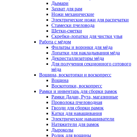
Дымари
Захват для рам
Ножи механические
Электрические ножи для распечатки
Стамески пчеловода
Щетки-сметки
Скребки-лопатки для чистки улья
Работа с мёдом
Фильтры и воронки для мёда
Лопатки для накладывания мёда
Декристаллизаторы мёда
Для получения секционного сотового
мёда
Вощина, воскотопки и воскопресс
Вощина
Воскотопки, воскопресс
Рамки и инвентарь для сборки рамок
Рамки Дадан, Рута, магазинные
Проволока пчеловодная
Гвозди для сборки рамок
Катки для наващивания
Электрические наващиватели
Натяжители для рамок
Дыроколы
Ролик для вощины