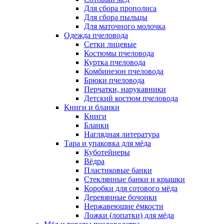
Для сбора прополиса
Для сбора пыльцы
Для маточного молочка
Одежда пчеловода
Сетки лицевые
Костюмы пчеловода
Куртка пчеловода
Комбинезон пчеловода
Брюки пчеловода
Перчатки, нарукавники
Детский костюм пчеловода
Книги и бланки
Книги
Бланки
Наглядная литература
Тара и упаковка для мёда
Куботейнеры
Вёдра
Пластиковые банки
Стеклянные банки и крышки
Коробки для сотового мёда
Деревянные бочонки
Нержавеющие ёмкости
Ложки (лопатки) для мёда