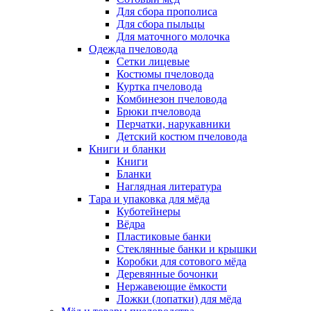
Для сбора прополиса
Для сбора пыльцы
Для маточного молочка
Одежда пчеловода
Сетки лицевые
Костюмы пчеловода
Куртка пчеловода
Комбинезон пчеловода
Брюки пчеловода
Перчатки, нарукавники
Детский костюм пчеловода
Книги и бланки
Книги
Бланки
Наглядная литература
Тара и упаковка для мёда
Куботейнеры
Вёдра
Пластиковые банки
Стеклянные банки и крышки
Коробки для сотового мёда
Деревянные бочонки
Нержавеющие ёмкости
Ложки (лопатки) для мёда