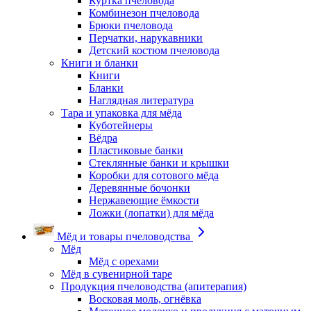
Куртка пчеловода
Комбинезон пчеловода
Брюки пчеловода
Перчатки, нарукавники
Детский костюм пчеловода
Книги и бланки
Книги
Бланки
Наглядная литература
Тара и упаковка для мёда
Куботейнеры
Вёдра
Пластиковые банки
Стеклянные банки и крышки
Коробки для сотового мёда
Деревянные бочонки
Нержавеющие ёмкости
Ложки (лопатки) для мёда
Мёд и товары пчеловодства
Мёд
Мёд с орехами
Мёд в сувенирной таре
Продукция пчеловодства (апитерапия)
Восковая моль, огнёвка