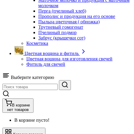
Маточное молочко и продукция с маточным
молочком
Перга (пчелиный хлеб)
Прополис и продукция на его основе
Пыльца цветочная ( обножка)
Трутневый гомогенат
Пчелиный подмор
Забрус (крышечки сот)
Косметика
Цветная вощина и фитиль
Цветная вощина для изготовления свечей
Фитиль для свечей
Выберите категорию
В корзине
нет товаров
В корзине пусто!