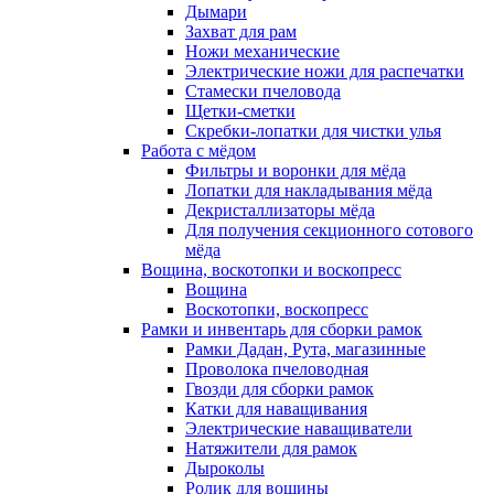
Дымари
Захват для рам
Ножи механические
Электрические ножи для распечатки
Стамески пчеловода
Щетки-сметки
Скребки-лопатки для чистки улья
Работа с мёдом
Фильтры и воронки для мёда
Лопатки для накладывания мёда
Декристаллизаторы мёда
Для получения секционного сотового
мёда
Вощина, воскотопки и воскопресс
Вощина
Воскотопки, воскопресс
Рамки и инвентарь для сборки рамок
Рамки Дадан, Рута, магазинные
Проволока пчеловодная
Гвозди для сборки рамок
Катки для наващивания
Электрические наващиватели
Натяжители для рамок
Дыроколы
Ролик для вощины