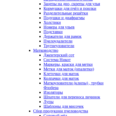
Зацепы на дно, скрепы для улья
Кормушки для пчёл и поилки
Разделительные решётки
Подушки и диафрагмы
Холстики
Номера для ульев
Подставки
Держатели для рамок
Пчелоудалители
Трутнеуловители
Матководство
Джентерский сот
Система Никот
Маркеры, краски для метки
Метки для маток (опалитки)
Клеточки для маток
Колпачки для маток
Маткоуловители (клипы) , трубки
Флобера
Изоляторы
Шпатели для переноса личинок
Лупы
Шаблоны для мисочек
Сбор продукции пчеловодства
Сотовый мёд