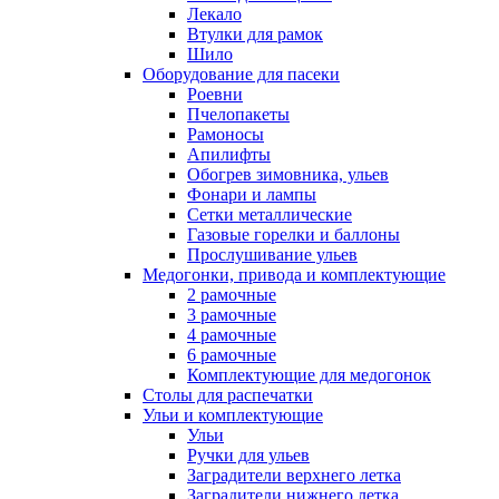
Лекало
Втулки для рамок
Шило
Оборудование для пасеки
Роевни
Пчелопакеты
Рамоносы
Апилифты
Обогрев зимовника, ульев
Фонари и лампы
Сетки металлические
Газовые горелки и баллоны
Прослушивание ульев
Медогонки, привода и комплектующие
2 рамочные
3 рамочные
4 рамочные
6 рамочные
Комплектующие для медогонок
Столы для распечатки
Ульи и комплектующие
Ульи
Ручки для ульев
Заградители верхнего летка
Заградители нижнего летка