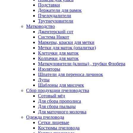
Подставки
Держатели для рамок
Пчелоудалители
Трутнеуловители
Матководство
Джентерский сот
Система Никот
Маркеры, краски для метки
Метки для маток (опалитки)
Клеточки для маток
Колпачки для маток
Маткоуловители (клипы) , трубки Флобера
Изоляторы
Шпатели для переноса личинок
Лупы
Шаблоны для мисочек
Сбор продукции пчеловодства
Сотовый мёд
Для сбора прополиса
Для сбора пыльцы
Для маточного молочка
Одежда пчеловода
Сетки лицевые
Костюмы пчеловода