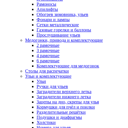
Рамоносы
Апилифты
Обогрев зимовника, ульев
Фонари и лампы
Сетки металлические
Газовые горелки и баллоны
Прослушивание ульев
Медогонки, привода и комплектующие
2 рамочные
3 рамочные
4 рамочные
6 рамочные
Комплектующие для медогонок
Столы для распечатки
Ульи и комплектующие
Ульи
Ручки для ульев
Заградители верхнего летка
Заградители нижнего летка
Зацепы на дно, скрепы для улья
Кормушки для пчёл и поилки
Разделительные решётки
Подушки и диафрагмы
Холстики
Номера для ульев