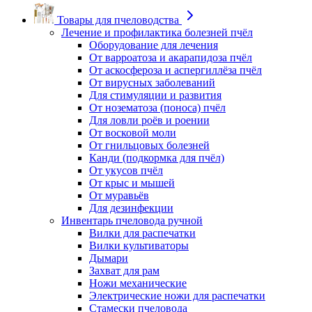
Товары для пчеловодства
Лечение и профилактика болезней пчёл
Оборудование для лечения
От варроатоза и акарапидоза пчёл
От аскосфероза и аспергиллёза пчёл
От вирусных заболеваний
Для стимуляции и развития
От нозематоза (поноса) пчёл
Для ловли роёв и роении
От восковой моли
От гнильцовых болезней
Канди (подкормка для пчёл)
От укусов пчёл
От крыс и мышей
От муравьёв
Для дезинфекции
Инвентарь пчеловода ручной
Вилки для распечатки
Вилки культиваторы
Дымари
Захват для рам
Ножи механические
Электрические ножи для распечатки
Стамески пчеловода