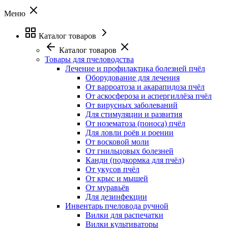
Меню
Каталог товаров
Каталог товаров
Товары для пчеловодства
Лечение и профилактика болезней пчёл
Оборудование для лечения
От варроатоза и акарапидоза пчёл
От аскосфероза и аспергиллёза пчёл
От вирусных заболеваний
Для стимуляции и развития
От нозематоза (поноса) пчёл
Для ловли роёв и роении
От восковой моли
От гнильцовых болезней
Канди (подкормка для пчёл)
От укусов пчёл
От крыс и мышей
От муравьёв
Для дезинфекции
Инвентарь пчеловода ручной
Вилки для распечатки
Вилки культиваторы