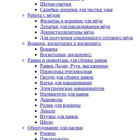
Щетки-сметки
Скребки-лопатки для чистки улья
Работа с мёдом
Фильтры и воронки для мёда
Лопатки для накладывания мёда
Декристаллизаторы мёда
Для получения секционного сотового мёда
Вощина, воскотопки и воскопресс
Вощина
Воскотопки, воскопресс
Рамки и инвентарь для сборки рамок
Рамки Дадан, Рута, магазинные
Проволока пчеловодная
Гвозди для сборки рамок
Катки для наващивания
Электрические наващиватели
Натяжители для рамок
Дыроколы
Ролик для вощины
Лекало
Втулки для рамок
Шило
Оборудование для пасеки
Роевни
Пчелопакеты