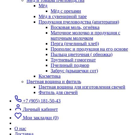
Мёд и товары пчеловодства
Мёд
Мёд с орехами
Мёд в сувенирной таре
Продукция пчеловодства (апитерапия)
Восковая моль, огнёвка
Маточное молочко и продукция с
маточным молочком
Перга (пчелиный хлеб)
Прополис и продукция на его основе
Пыльца цветочная ( обножка)
Трутневый гомогенат
Пчелиный подмор
Забрус (крышечки сот)
Косметика
Цветная вощина и фитиль
Цветная вощина для изготовления свечей
Фитиль для свечей
+7 (905) 181-50-43
Личный кабинет
Мои закладки (0)
О нас
Доставка