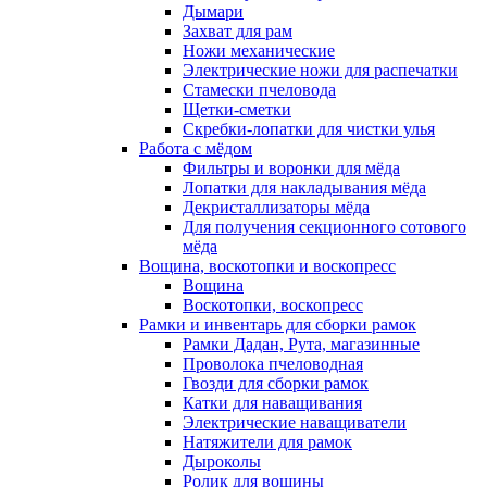
Дымари
Захват для рам
Ножи механические
Электрические ножи для распечатки
Стамески пчеловода
Щетки-сметки
Скребки-лопатки для чистки улья
Работа с мёдом
Фильтры и воронки для мёда
Лопатки для накладывания мёда
Декристаллизаторы мёда
Для получения секционного сотового
мёда
Вощина, воскотопки и воскопресс
Вощина
Воскотопки, воскопресс
Рамки и инвентарь для сборки рамок
Рамки Дадан, Рута, магазинные
Проволока пчеловодная
Гвозди для сборки рамок
Катки для наващивания
Электрические наващиватели
Натяжители для рамок
Дыроколы
Ролик для вощины