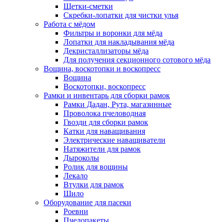
Щетки-сметки
Скребки-лопатки для чистки улья
Работа с мёдом
Фильтры и воронки для мёда
Лопатки для накладывания мёда
Декристаллизаторы мёда
Для получения секционного сотового мёда
Вощина, воскотопки и воскопресс
Вощина
Воскотопки, воскопресс
Рамки и инвентарь для сборки рамок
Рамки Дадан, Рута, магазинные
Проволока пчеловодная
Гвозди для сборки рамок
Катки для наващивания
Электрические наващиватели
Натяжители для рамок
Дыроколы
Ролик для вощины
Лекало
Втулки для рамок
Шило
Оборудование для пасеки
Роевни
Пчелопакеты