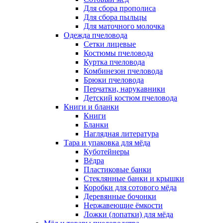
Для сбора прополиса
Для сбора пыльцы
Для маточного молочка
Одежда пчеловода
Сетки лицевые
Костюмы пчеловода
Куртка пчеловода
Комбинезон пчеловода
Брюки пчеловода
Перчатки, нарукавники
Детский костюм пчеловода
Книги и бланки
Книги
Бланки
Наглядная литература
Тара и упаковка для мёда
Куботейнеры
Вёдра
Пластиковые банки
Стеклянные банки и крышки
Коробки для сотового мёда
Деревянные бочонки
Нержавеющие ёмкости
Ложки (лопатки) для мёда