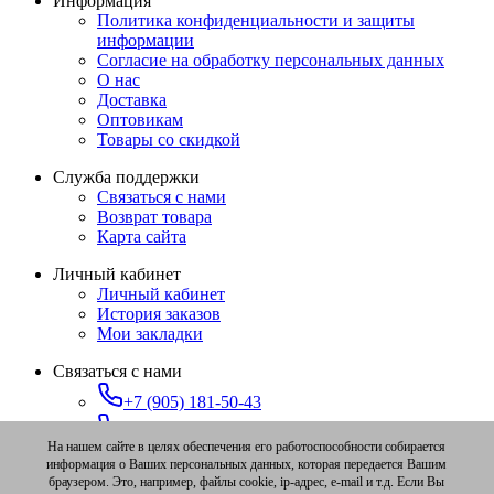
Информация
Политика конфиденциальности и защиты
информации
Согласие на обработку персональных данных
О нас
Доставка
Оптовикам
Товары со скидкой
Служба поддержки
Связаться с нами
Возврат товара
Карта сайта
Личный кабинет
Личный кабинет
История заказов
Мои закладки
Связаться с нами
+7 (905) 181-50-43
+7 (347) 273-91-78
На нашем сайте в целях обеспечения его работоспособности собирается
zakaz@ufa-pchelovod.ru
информация о Ваших персональных данных, которая передается Вашим
браузером. Это, например, файлы cookie, ip-адрес, e-mail и т.д. Если Вы