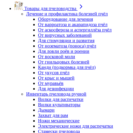
Товары для пчеловодства
Лечение и профилактика болезней пчёл
Оборудование для лечения
От варроатоза и акарапидоза пчёл
От аскосфероза и аспергиллёза пчёл
От вирусных заболеваний
Для стимуляции и развития
От нозематоза (поноса) пчёл
Для ловли роёв и роении
От восковой моли
От гнильцовых болезней
Канди (подкормка для пчёл)
От укусов пчёл
От крыс и мышей
От муравьёв
Для дезинфекции
Инвентарь пчеловода ручной
Вилки для распечатки
Вилки культиваторы
Дымари
Захват для рам
Ножи механические
Электрические ножи для распечатки
Стамески пчеловода