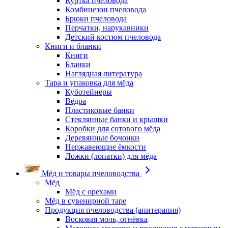
Куртка пчеловода
Комбинезон пчеловода
Брюки пчеловода
Перчатки, нарукавники
Детский костюм пчеловода
Книги и бланки
Книги
Бланки
Наглядная литература
Тара и упаковка для мёда
Куботейнеры
Вёдра
Пластиковые банки
Стеклянные банки и крышки
Коробки для сотового мёда
Деревянные бочонки
Нержавеющие ёмкости
Ложки (лопатки) для мёда
Мёд и товары пчеловодства
Мёд
Мёд с орехами
Мёд в сувенирной таре
Продукция пчеловодства (апитерапия)
Восковая моль, огнёвка