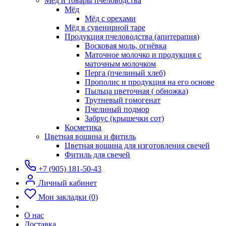
Мёд и товары пчеловодства
Мёд
Мёд с орехами
Мёд в сувенирной таре
Продукция пчеловодства (апитерапия)
Восковая моль, огнёвка
Маточное молочко и продукция с
маточным молочком
Перга (пчелиный хлеб)
Прополис и продукция на его основе
Пыльца цветочная ( обножка)
Трутневый гомогенат
Пчелиный подмор
Забрус (крышечки сот)
Косметика
Цветная вощина и фитиль
Цветная вощина для изготовления свечей
Фитиль для свечей
+7 (905) 181-50-43
Личный кабинет
Мои закладки (0)
О нас
Доставка