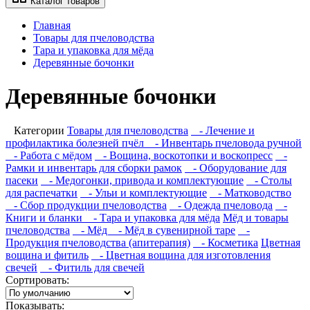
Каталог товаров
Главная
Товары для пчеловодства
Тара и упаковка для мёда
Деревянные бочонки
Деревянные бочонки
Категории
Товары для пчеловодства
- Лечение и
профилактика болезней пчёл
- Инвентарь пчеловода ручной
- Работа с мёдом
- Вощина, воскотопки и воскопресс
-
Рамки и инвентарь для сборки рамок
- Оборудование для
пасеки
- Медогонки, привода и комплектующие
- Столы
для распечатки
- Ульи и комплектующие
- Матководство
- Сбор продукции пчеловодства
- Одежда пчеловода
-
Книги и бланки
- Тара и упаковка для мёда
Мёд и товары
пчеловодства
- Мёд
- Мёд в сувенирной таре
-
Продукция пчеловодства (апитерапия)
- Косметика
Цветная
вощина и фитиль
- Цветная вощина для изготовления
свечей
- Фитиль для свечей
Сортировать:
Показывать: