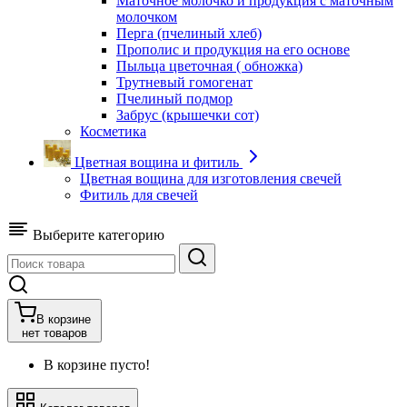
Маточное молочко и продукция с маточным
молочком
Перга (пчелиный хлеб)
Прополис и продукция на его основе
Пыльца цветочная ( обножка)
Трутневый гомогенат
Пчелиный подмор
Забрус (крышечки сот)
Косметика
Цветная вощина и фитиль
Цветная вощина для изготовления свечей
Фитиль для свечей
Выберите категорию
В корзине
нет товаров
В корзине пусто!