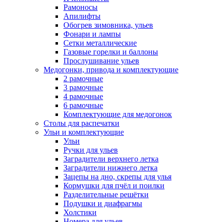
Рамоносы
Апилифты
Обогрев зимовника, ульев
Фонари и лампы
Сетки металлические
Газовые горелки и баллоны
Прослушивание ульев
Медогонки, привода и комплектующие
2 рамочные
3 рамочные
4 рамочные
6 рамочные
Комплектующие для медогонок
Столы для распечатки
Ульи и комплектующие
Ульи
Ручки для ульев
Заградители верхнего летка
Заградители нижнего летка
Зацепы на дно, скрепы для улья
Кормушки для пчёл и поилки
Разделительные решётки
Подушки и диафрагмы
Холстики
Номера для ульев