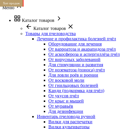
Лучшая цена
Хит продаж
Меню
Каталог товаров
Каталог товаров
Товары для пчеловодства
Лечение и профилактика болезней пчёл
Оборудование для лечения
От варроатоза и акарапидоза пчёл
От аскосфероза и аспергиллёза пчёл
От вирусных заболеваний
Для стимуляции и развития
От нозематоза (поноса) пчёл
Для ловли роёв и роении
От восковой моли
От гнильцовых болезней
Канди (подкормка для пчёл)
От укусов пчёл
От крыс и мышей
От муравьёв
Для дезинфекции
Инвентарь пчеловода ручной
Вилки для распечатки
Вилки культиваторы