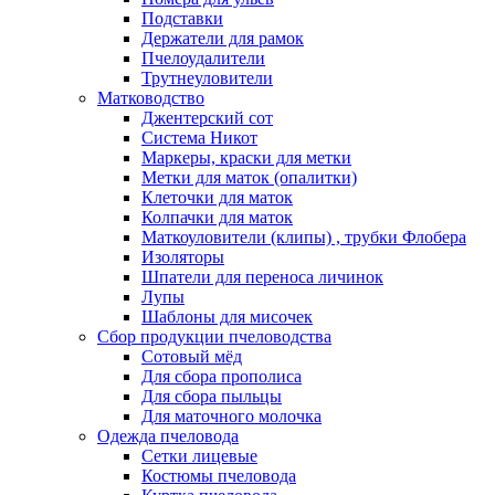
Подставки
Держатели для рамок
Пчелоудалители
Трутнеуловители
Матководство
Джентерский сот
Система Никот
Маркеры, краски для метки
Метки для маток (опалитки)
Клеточки для маток
Колпачки для маток
Маткоуловители (клипы) , трубки Флобера
Изоляторы
Шпатели для переноса личинок
Лупы
Шаблоны для мисочек
Сбор продукции пчеловодства
Сотовый мёд
Для сбора прополиса
Для сбора пыльцы
Для маточного молочка
Одежда пчеловода
Сетки лицевые
Костюмы пчеловода