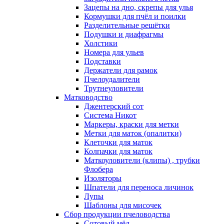
Зацепы на дно, скрепы для улья
Кормушки для пчёл и поилки
Разделительные решётки
Подушки и диафрагмы
Холстики
Номера для ульев
Подставки
Держатели для рамок
Пчелоудалители
Трутнеуловители
Матководство
Джентерский сот
Система Никот
Маркеры, краски для метки
Метки для маток (опалитки)
Клеточки для маток
Колпачки для маток
Маткоуловители (клипы) , трубки
Флобера
Изоляторы
Шпатели для переноса личинок
Лупы
Шаблоны для мисочек
Сбор продукции пчеловодства
Сотовый мёд