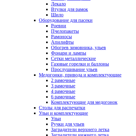
Лекало
Втулки для рамок
Шило
Оборудование для пасеки
Роевни
Пчелопакеты
Рамоносы
Апилифты
Обогрев зимовника, ульев
Фонари и лампы
Сетки металлические
Газовые горелки и баллоны
Прослушивание ульев
Медогонки, привода и комплектующие
2 рамочные
3 рамочные
4 рамочные
6 рамочные
Комплектующие для медогонок
Столы для распечатки
Ульи и комплектующие
Ульи
Ручки для ульев
Заградители верхнего летка
Заградители нижнего летка