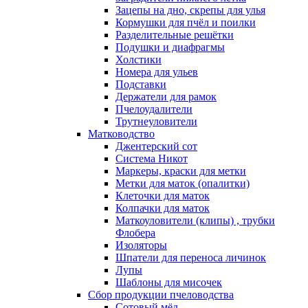
Зацепы на дно, скрепы для улья
Кормушки для пчёл и поилки
Разделительные решётки
Подушки и диафрагмы
Холстики
Номера для ульев
Подставки
Держатели для рамок
Пчелоудалители
Трутнеуловители
Матководство
Джентерский сот
Система Никот
Маркеры, краски для метки
Метки для маток (опалитки)
Клеточки для маток
Колпачки для маток
Маткоуловители (клипы) , трубки
Флобера
Изоляторы
Шпатели для переноса личинок
Лупы
Шаблоны для мисочек
Сбор продукции пчеловодства
Сотовый мёд