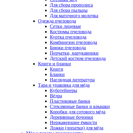
Для сбора прополиса
Для сбора пыльцы
Для маточного молочка
Одежда пчеловода
Сетки лицевые
Костюмы пчеловода
Куртка пчеловода
Комбинезон пчеловода
Брюки пчеловода
Перчатки, нарукавники
Детский костюм пчеловода
Книги и бланки
Книги
Бланки
Наглядная литература
Тара и упаковка для мёда
Куботейнеры
Вёдра
Пластиковые банки
Стеклянные банки и крышки
Коробки для сотового мёда
Деревянные бочонки
Нержавеющие ёмкости
Ложки (лопатки) для мёда