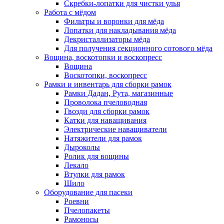
Скребки-лопатки для чистки улья
Работа с мёдом
Фильтры и воронки для мёда
Лопатки для накладывания мёда
Декристаллизаторы мёда
Для получения секционного сотового мёда
Вощина, воскотопки и воскопресс
Вощина
Воскотопки, воскопресс
Рамки и инвентарь для сборки рамок
Рамки Дадан, Рута, магазинные
Проволока пчеловодная
Гвозди для сборки рамок
Катки для наващивания
Электрические наващиватели
Натяжители для рамок
Дыроколы
Ролик для вощины
Лекало
Втулки для рамок
Шило
Оборудование для пасеки
Роевни
Пчелопакеты
Рамоносы