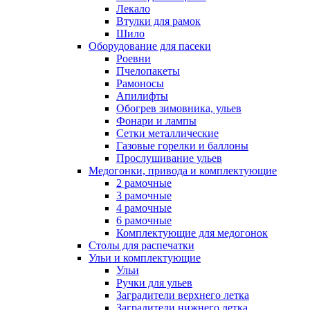
Лекало
Втулки для рамок
Шило
Оборудование для пасеки
Роевни
Пчелопакеты
Рамоносы
Апилифты
Обогрев зимовника, ульев
Фонари и лампы
Сетки металлические
Газовые горелки и баллоны
Прослушивание ульев
Медогонки, привода и комплектующие
2 рамочные
3 рамочные
4 рамочные
6 рамочные
Комплектующие для медогонок
Столы для распечатки
Ульи и комплектующие
Ульи
Ручки для ульев
Заградители верхнего летка
Заградители нижнего летка