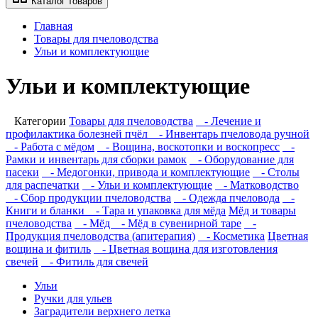
Каталог товаров
Главная
Товары для пчеловодства
Ульи и комплектующие
Ульи и комплектующие
Категории
Товары для пчеловодства
- Лечение и
профилактика болезней пчёл
- Инвентарь пчеловода ручной
- Работа с мёдом
- Вощина, воскотопки и воскопресс
-
Рамки и инвентарь для сборки рамок
- Оборудование для
пасеки
- Медогонки, привода и комплектующие
- Столы
для распечатки
- Ульи и комплектующие
- Матководство
- Сбор продукции пчеловодства
- Одежда пчеловода
-
Книги и бланки
- Тара и упаковка для мёда
Мёд и товары
пчеловодства
- Мёд
- Мёд в сувенирной таре
-
Продукция пчеловодства (апитерапия)
- Косметика
Цветная
вощина и фитиль
- Цветная вощина для изготовления
свечей
- Фитиль для свечей
Ульи
Ручки для ульев
Заградители верхнего летка