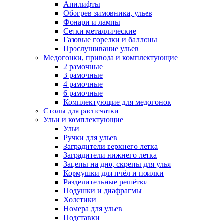
Апилифты
Обогрев зимовника, ульев
Фонари и лампы
Сетки металлические
Газовые горелки и баллоны
Прослушивание ульев
Медогонки, привода и комплектующие
2 рамочные
3 рамочные
4 рамочные
6 рамочные
Комплектующие для медогонок
Столы для распечатки
Ульи и комплектующие
Ульи
Ручки для ульев
Заградители верхнего летка
Заградители нижнего летка
Зацепы на дно, скрепы для улья
Кормушки для пчёл и поилки
Разделительные решётки
Подушки и диафрагмы
Холстики
Номера для ульев
Подставки