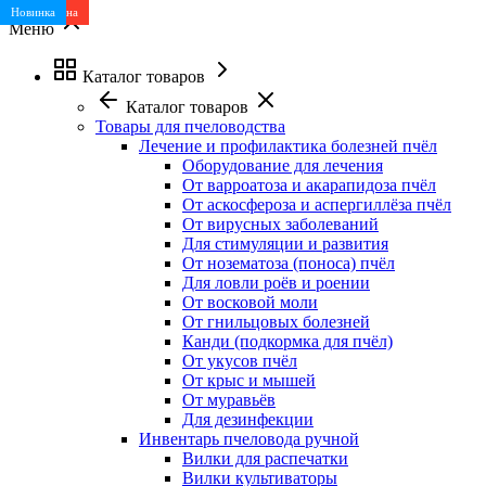
Лучшая цена
Новинка
Меню
Каталог товаров
Каталог товаров
Товары для пчеловодства
Лечение и профилактика болезней пчёл
Оборудование для лечения
От варроатоза и акарапидоза пчёл
От аскосфероза и аспергиллёза пчёл
От вирусных заболеваний
Для стимуляции и развития
От нозематоза (поноса) пчёл
Для ловли роёв и роении
От восковой моли
От гнильцовых болезней
Канди (подкормка для пчёл)
От укусов пчёл
От крыс и мышей
От муравьёв
Для дезинфекции
Инвентарь пчеловода ручной
Вилки для распечатки
Вилки культиваторы