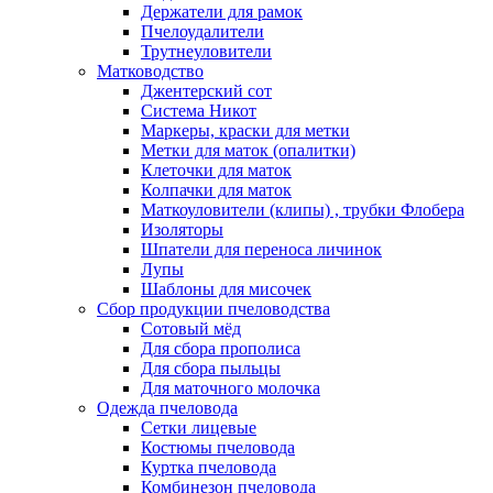
Держатели для рамок
Пчелоудалители
Трутнеуловители
Матководство
Джентерский сот
Система Никот
Маркеры, краски для метки
Метки для маток (опалитки)
Клеточки для маток
Колпачки для маток
Маткоуловители (клипы) , трубки Флобера
Изоляторы
Шпатели для переноса личинок
Лупы
Шаблоны для мисочек
Сбор продукции пчеловодства
Сотовый мёд
Для сбора прополиса
Для сбора пыльцы
Для маточного молочка
Одежда пчеловода
Сетки лицевые
Костюмы пчеловода
Куртка пчеловода
Комбинезон пчеловода