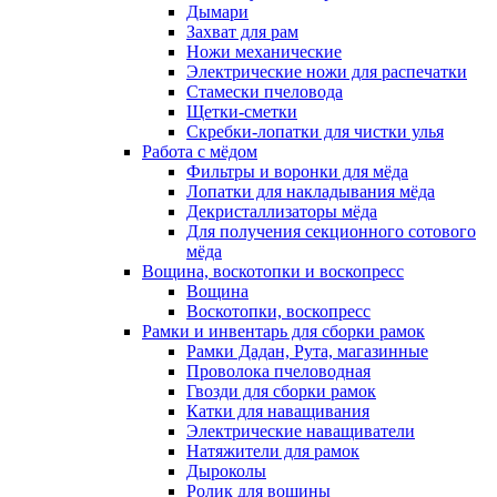
Дымари
Захват для рам
Ножи механические
Электрические ножи для распечатки
Стамески пчеловода
Щетки-сметки
Скребки-лопатки для чистки улья
Работа с мёдом
Фильтры и воронки для мёда
Лопатки для накладывания мёда
Декристаллизаторы мёда
Для получения секционного сотового
мёда
Вощина, воскотопки и воскопресс
Вощина
Воскотопки, воскопресс
Рамки и инвентарь для сборки рамок
Рамки Дадан, Рута, магазинные
Проволока пчеловодная
Гвозди для сборки рамок
Катки для наващивания
Электрические наващиватели
Натяжители для рамок
Дыроколы
Ролик для вощины