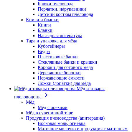
Брюки пчеловода
Перчатки, нарукавники
Детский костюм пчеловода
Книги и бланки
Книги
Бланки
Наглядная литература
Тара и упаковка для мёда
Куботейнеры
Вёдра
Пластиковые банки
Стеклянные банки и крышки
Коробки для сотового мёда
Деревянные бочонки
Нержавеющие ёмкости
Ложки (лопатки) для мёда
Мёд и товары
пчеловодства
Мёд
Мёд с орехами
Мёд в сувенирной таре
Продукция пчеловодства (апитерапия)
Восковая моль, огнёвка
Маточное молочко и продукция с маточным