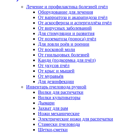
Лечение и профилактика болезней пчёл
Оборудование для лечения
От варроатоза и акарапидоза пчёл
От аскосфероза и аспергиллёза пчёл
От вирусных заболеваний
Для стимуляции и развития
От нозематоза (поноса) пчёл
Для ловли роёв и роении
От восковой моли
От гнильцовых болезней
Канди (подкормка для пчёл)
От укусов пчёл
От крыс и мышей
От муравьёв
Для дезинфекции
Инвентарь пчеловода ручной
Вилки для распечатки
Вилки культиваторы
Дымари
Захват для рам
Ножи механические
Электрические ножи для распечатки
Стамески пчеловода
Щетки-сметки