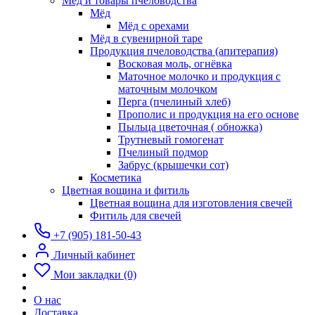
Мёд и товары пчеловодства
Мёд
Мёд с орехами
Мёд в сувенирной таре
Продукция пчеловодства (апитерапия)
Восковая моль, огнёвка
Маточное молочко и продукция с
маточным молочком
Перга (пчелиный хлеб)
Прополис и продукция на его основе
Пыльца цветочная ( обножка)
Трутневый гомогенат
Пчелиный подмор
Забрус (крышечки сот)
Косметика
Цветная вощина и фитиль
Цветная вощина для изготовления свечей
Фитиль для свечей
+7 (905) 181-50-43
Личный кабинет
Мои закладки (0)
О нас
Доставка