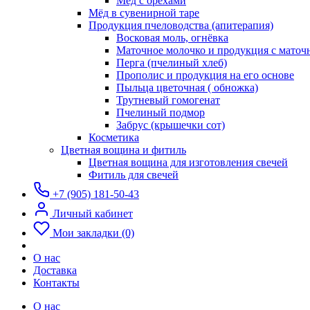
Мёд с орехами
Мёд в сувенирной таре
Продукция пчеловодства (апитерапия)
Восковая моль, огнёвка
Маточное молочко и продукция с мато
Перга (пчелиный хлеб)
Прополис и продукция на его основе
Пыльца цветочная ( обножка)
Трутневый гомогенат
Пчелиный подмор
Забрус (крышечки сот)
Косметика
Цветная вощина и фитиль
Цветная вощина для изготовления свечей
Фитиль для свечей
+7 (905) 181-50-43
Личный кабинет
Мои закладки (0)
О нас
Доставка
Контакты
О нас