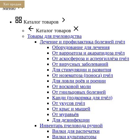
Хит продаж
Меню
Каталог товаров
Каталог товаров
Товары для пчеловодства
Лечение и профилактика болезней пчёл
Оборудование для лечения
От варроатоза и акарапидоза пчёл
От аскосфероза и аспергиллёза пчёл
От вирусных заболеваний
Для стимуляции и развития
От нозематоза (поноса) пчёл
Для ловли роёв и роении
От восковой моли
От гнильцовых болезней
Канди (подкормка для пчёл)
От укусов пчёл
От крыс и мышей
От муравьёв
Для дезинфекции
Инвентарь пчеловода ручной
Вилки для распечатки
Вилки культиваторы