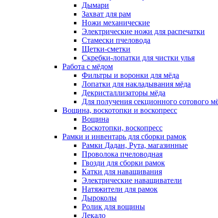
Дымари
Захват для рам
Ножи механические
Электрические ножи для распечатки
Стамески пчеловода
Щетки-сметки
Скребки-лопатки для чистки улья
Работа с мёдом
Фильтры и воронки для мёда
Лопатки для накладывания мёда
Декристаллизаторы мёда
Для получения секционного сотового м
Вощина, воскотопки и воскопресс
Вощина
Воскотопки, воскопресс
Рамки и инвентарь для сборки рамок
Рамки Дадан, Рута, магазинные
Проволока пчеловодная
Гвозди для сборки рамок
Катки для наващивания
Электрические наващиватели
Натяжители для рамок
Дыроколы
Ролик для вощины
Лекало