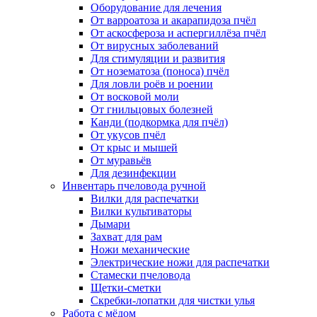
Оборудование для лечения
От варроатоза и акарапидоза пчёл
От аскосфероза и аспергиллёза пчёл
От вирусных заболеваний
Для стимуляции и развития
От нозематоза (поноса) пчёл
Для ловли роёв и роении
От восковой моли
От гнильцовых болезней
Канди (подкормка для пчёл)
От укусов пчёл
От крыс и мышей
От муравьёв
Для дезинфекции
Инвентарь пчеловода ручной
Вилки для распечатки
Вилки культиваторы
Дымари
Захват для рам
Ножи механические
Электрические ножи для распечатки
Стамески пчеловода
Щетки-сметки
Скребки-лопатки для чистки улья
Работа с мёдом