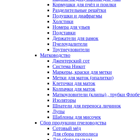
Кормушки для пчёл и поилки
Разделительные решётки
Подушки и диафрагмы
Холстики
Номера для ульев
Подставки
Держатели для рамок
Пчелоудалители
Трутнеуловители
Матководство
Джентерский сот
Система Никот
Маркеры, краски для метки
Метки для маток (опалитки)
Клеточки для маток
Колпачки для маток
Маткоуловители (клипы) , трубки Флобе
Изоляторы
Шпатели для переноса личинок
Лупы
Шаблоны для мисочек
Сбор продукции пчеловодства
Сотовый мёд
Для сбора прополиса
Для сбора пыльцы