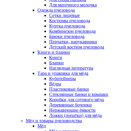
Для маточного молочка
Одежда пчеловода
Сетки лицевые
Костюмы пчеловода
Куртка пчеловода
Комбинезон пчеловода
Брюки пчеловода
Перчатки, нарукавники
Детский костюм пчеловода
Книги и бланки
Книги
Бланки
Наглядная литература
Тара и упаковка для мёда
Куботейнеры
Вёдра
Пластиковые банки
Стеклянные банки и крышки
Коробки для сотового мёда
Деревянные бочонки
Нержавеющие ёмкости
Ложки (лопатки) для мёда
Мёд и товары пчеловодства
Мёд