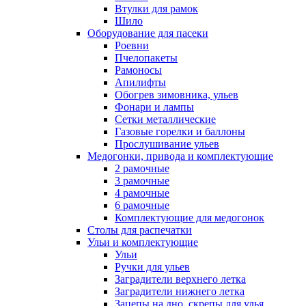
Втулки для рамок
Шило
Оборудование для пасеки
Роевни
Пчелопакеты
Рамоносы
Апилифты
Обогрев зимовника, ульев
Фонари и лампы
Сетки металлические
Газовые горелки и баллоны
Прослушивание ульев
Медогонки, привода и комплектующие
2 рамочные
3 рамочные
4 рамочные
6 рамочные
Комплектующие для медогонок
Столы для распечатки
Ульи и комплектующие
Ульи
Ручки для ульев
Заградители верхнего летка
Заградители нижнего летка
Зацепы на дно, скрепы для улья