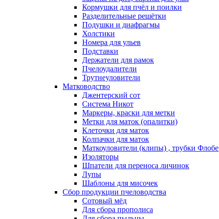
Кормушки для пчёл и поилки
Разделительные решётки
Подушки и диафрагмы
Холстики
Номера для ульев
Подставки
Держатели для рамок
Пчелоудалители
Трутнеуловители
Матководство
Джентерский сот
Система Никот
Маркеры, краски для метки
Метки для маток (опалитки)
Клеточки для маток
Колпачки для маток
Маткоуловители (клипы) , трубки Флобе
Изоляторы
Шпатели для переноса личинок
Лупы
Шаблоны для мисочек
Сбор продукции пчеловодства
Сотовый мёд
Для сбора прополиса
Для сбора пыльцы