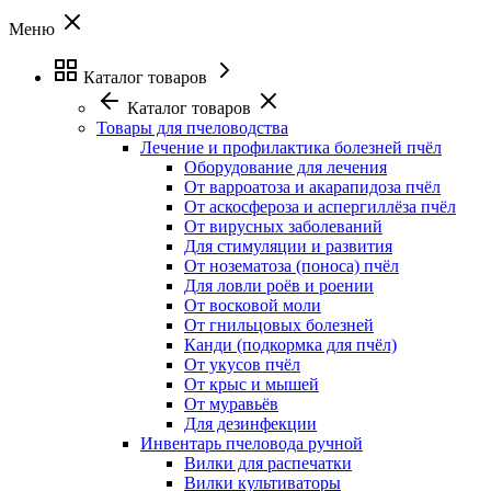
Меню
Каталог товаров
Каталог товаров
Товары для пчеловодства
Лечение и профилактика болезней пчёл
Оборудование для лечения
От варроатоза и акарапидоза пчёл
От аскосфероза и аспергиллёза пчёл
От вирусных заболеваний
Для стимуляции и развития
От нозематоза (поноса) пчёл
Для ловли роёв и роении
От восковой моли
От гнильцовых болезней
Канди (подкормка для пчёл)
От укусов пчёл
От крыс и мышей
От муравьёв
Для дезинфекции
Инвентарь пчеловода ручной
Вилки для распечатки
Вилки культиваторы