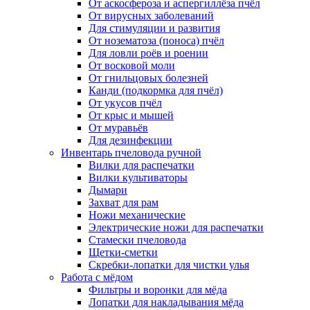
От аскосфероза и аспергиллёза пчёл
От вирусных заболеваний
Для стимуляции и развития
От нозематоза (поноса) пчёл
Для ловли роёв и роении
От восковой моли
От гнильцовых болезней
Канди (подкормка для пчёл)
От укусов пчёл
От крыс и мышей
От муравьёв
Для дезинфекции
Инвентарь пчеловода ручной
Вилки для распечатки
Вилки культиваторы
Дымари
Захват для рам
Ножи механические
Электрические ножи для распечатки
Стамески пчеловода
Щетки-сметки
Скребки-лопатки для чистки улья
Работа с мёдом
Фильтры и воронки для мёда
Лопатки для накладывания мёда