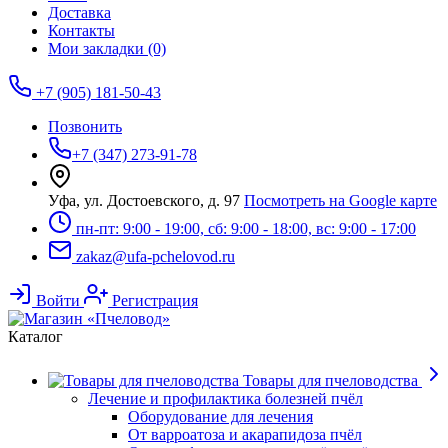
Доставка
Контакты
Мои закладки (0)
+7 (905) 181-50-43
Позвонить
+7 (347) 273-91-78
Уфа, ул. Достоевского, д. 97
Посмотреть на Google карте
пн-пт: 9:00 - 19:00, сб: 9:00 - 18:00, вс: 9:00 - 17:00
zakaz@ufa-pchelovod.ru
Войти
Регистрация
Каталог
Товары для пчеловодства
Лечение и профилактика болезней пчёл
Оборудование для лечения
От варроатоза и акарапидоза пчёл