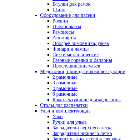
Втулки для рамок
Шило
Оборудование для пасеки
Роевни
Пчелопакеты
Рамоносы
Апилифты
Обогрев зимовника, ульев
Фонари и лампы
Сетки металлические
Газовые горелки и баллоны
Прослушивание ульев
Медогонки, привода и комплектующие
2 рамочные
3 рамочные
4 рамочные
6 рамочные
Комплектующие для медогонок
Столы для распечатки
Ульи и комплектующие
Ульи
Ручки для ульев
Заградители верхнего летка
Заградители нижнего летка
Зацепы на дно, скрепы для улья