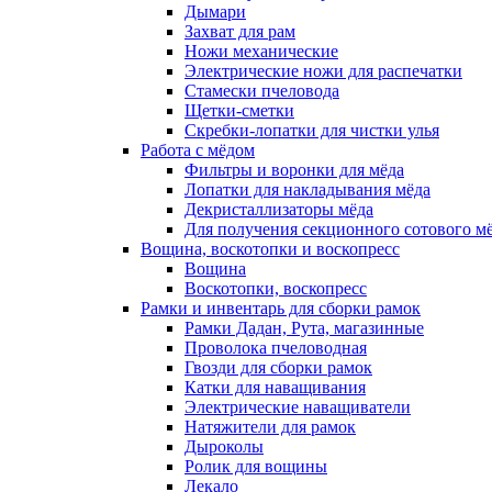
Дымари
Захват для рам
Ножи механические
Электрические ножи для распечатки
Стамески пчеловода
Щетки-сметки
Скребки-лопатки для чистки улья
Работа с мёдом
Фильтры и воронки для мёда
Лопатки для накладывания мёда
Декристаллизаторы мёда
Для получения секционного сотового м
Вощина, воскотопки и воскопресс
Вощина
Воскотопки, воскопресс
Рамки и инвентарь для сборки рамок
Рамки Дадан, Рута, магазинные
Проволока пчеловодная
Гвозди для сборки рамок
Катки для наващивания
Электрические наващиватели
Натяжители для рамок
Дыроколы
Ролик для вощины
Лекало