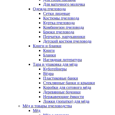
Для маточного молочка
Одежда пчеловода
Сетки лицевые
Костюмы пчеловода
Куртка пчеловода
Комбинезон пчеловода
Брюки пчеловода
Перчатки, нарукавники
Детский костюм пчеловода
Книги и бланки
Книги
Бланки
Наглядная литература
Тара и упаковка для мёда
Куботейнеры
Вёдра
Пластиковые банки
Стеклянные банки и крышки
Коробки для сотового мёда
Деревянные бочонки
Нержавеющие ёмкости
Ложки (лопатки) для мёда
Мёд и товары пчеловодства
Мёд