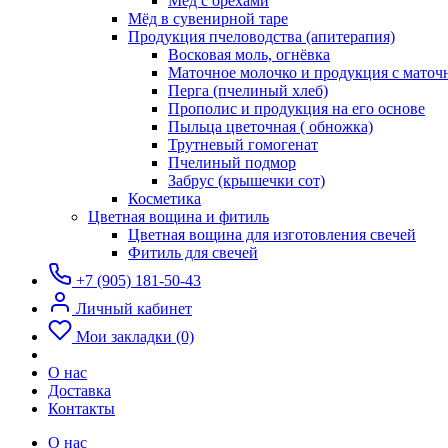
Мёд с орехами
Мёд в сувенирной таре
Продукция пчеловодства (апитерапия)
Восковая моль, огнёвка
Маточное молочко и продукция с мато
Перга (пчелиный хлеб)
Прополис и продукция на его основе
Пыльца цветочная ( обножка)
Трутневый гомогенат
Пчелиный подмор
Забрус (крышечки сот)
Косметика
Цветная вощина и фитиль
Цветная вощина для изготовления свечей
Фитиль для свечей
+7 (905) 181-50-43
Личный кабинет
Мои закладки (0)
О нас
Доставка
Контакты
О нас