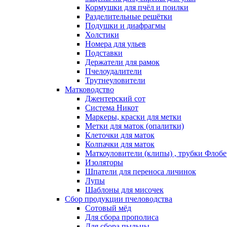
Кормушки для пчёл и поилки
Разделительные решётки
Подушки и диафрагмы
Холстики
Номера для ульев
Подставки
Держатели для рамок
Пчелоудалители
Трутнеуловители
Матководство
Джентерский сот
Система Никот
Маркеры, краски для метки
Метки для маток (опалитки)
Клеточки для маток
Колпачки для маток
Маткоуловители (клипы) , трубки Флобе
Изоляторы
Шпатели для переноса личинок
Лупы
Шаблоны для мисочек
Сбор продукции пчеловодства
Сотовый мёд
Для сбора прополиса
Для сбора пыльцы