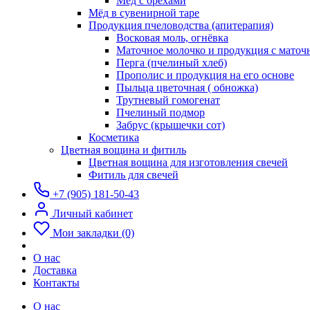
Мёд с орехами
Мёд в сувенирной таре
Продукция пчеловодства (апитерапия)
Восковая моль, огнёвка
Маточное молочко и продукция с мато
Перга (пчелиный хлеб)
Прополис и продукция на его основе
Пыльца цветочная ( обножка)
Трутневый гомогенат
Пчелиный подмор
Забрус (крышечки сот)
Косметика
Цветная вощина и фитиль
Цветная вощина для изготовления свечей
Фитиль для свечей
+7 (905) 181-50-43
Личный кабинет
Мои закладки (0)
О нас
Доставка
Контакты
О нас