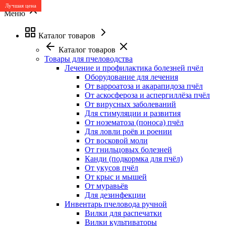
Лучшая цена
Лучшая цена
Меню
Каталог товаров
Каталог товаров
Товары для пчеловодства
Лечение и профилактика болезней пчёл
Оборудование для лечения
От варроатоза и акарапидоза пчёл
От аскосфероза и аспергиллёза пчёл
От вирусных заболеваний
Для стимуляции и развития
От нозематоза (поноса) пчёл
Для ловли роёв и роении
От восковой моли
От гнильцовых болезней
Канди (подкормка для пчёл)
От укусов пчёл
От крыс и мышей
От муравьёв
Для дезинфекции
Инвентарь пчеловода ручной
Вилки для распечатки
Вилки культиваторы