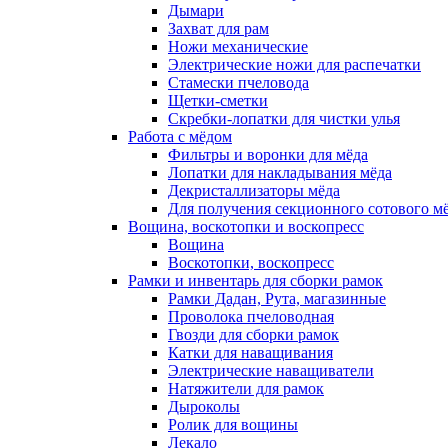
Дымари
Захват для рам
Ножи механические
Электрические ножи для распечатки
Стамески пчеловода
Щетки-сметки
Скребки-лопатки для чистки улья
Работа с мёдом
Фильтры и воронки для мёда
Лопатки для накладывания мёда
Декристаллизаторы мёда
Для получения секционного сотового м
Вощина, воскотопки и воскопресс
Вощина
Воскотопки, воскопресс
Рамки и инвентарь для сборки рамок
Рамки Дадан, Рута, магазинные
Проволока пчеловодная
Гвозди для сборки рамок
Катки для наващивания
Электрические наващиватели
Натяжители для рамок
Дыроколы
Ролик для вощины
Лекало