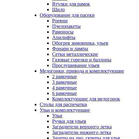
Втулки для рамок
Шило
Оборудование для пасеки
Роевни
Пчелопакеты
Рамоносы
Апилифты
Обогрев зимовника, ульев
Фонари и лампы
Сетки металлические
Газовые горелки и баллоны
Прослушивание ульев
Медогонки, привода и комплектующие
2 рамочные
3 рамочные
4 рамочные
6 рамочные
Комплектующие для медогонок
Столы для распечатки
Ульи и комплектующие
Ульи
Ручки для ульев
Заградители верхнего летка
Заградители нижнего летка
Зацепы на дно, скрепы для улья