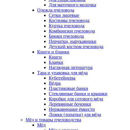
Для маточного молочка
Одежда пчеловода
Сетки лицевые
Костюмы пчеловода
Куртка пчеловода
Комбинезон пчеловода
Брюки пчеловода
Перчатки, нарукавники
Детский костюм пчеловода
Книги и бланки
Книги
Бланки
Наглядная литература
Тара и упаковка для мёда
Куботейнеры
Вёдра
Пластиковые банки
Стеклянные банки и крышки
Коробки для сотового мёда
Деревянные бочонки
Нержавеющие ёмкости
Ложки (лопатки) для мёда
Мёд и товары пчеловодства
Мёд