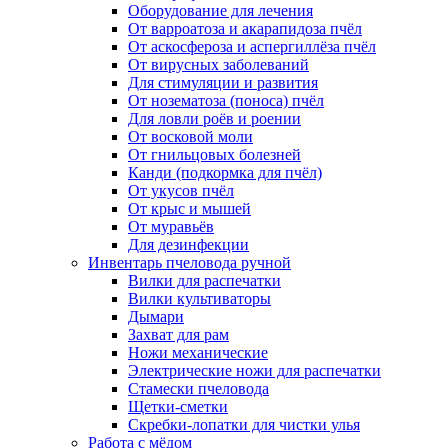
Оборудование для лечения
От варроатоза и акарапидоза пчёл
От аскосфероза и аспергиллёза пчёл
От вирусных заболеваний
Для стимуляции и развития
От нозематоза (поноса) пчёл
Для ловли роёв и роении
От восковой моли
От гнильцовых болезней
Канди (подкормка для пчёл)
От укусов пчёл
От крыс и мышей
От муравьёв
Для дезинфекции
Инвентарь пчеловода ручной
Вилки для распечатки
Вилки культиваторы
Дымари
Захват для рам
Ножи механические
Электрические ножи для распечатки
Стамески пчеловода
Щетки-сметки
Скребки-лопатки для чистки улья
Работа с мёдом