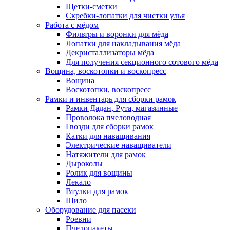
Щетки-сметки
Скребки-лопатки для чистки улья
Работа с мёдом
Фильтры и воронки для мёда
Лопатки для накладывания мёда
Декристаллизаторы мёда
Для получения секционного сотового мёда
Вощина, воскотопки и воскопресс
Вощина
Воскотопки, воскопресс
Рамки и инвентарь для сборки рамок
Рамки Дадан, Рута, магазинные
Проволока пчеловодная
Гвозди для сборки рамок
Катки для наващивания
Электрические наващиватели
Натяжители для рамок
Дыроколы
Ролик для вощины
Лекало
Втулки для рамок
Шило
Оборудование для пасеки
Роевни
Пчелопакеты