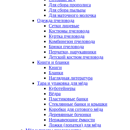
Для сбора прополиса
Для сбора пыльцы
Для маточного молочка
Одежда пчеловода
Сетки лицевые
Костюмы пчеловода
Куртка пчеловода
Комбинезон пчеловода
Брюки пчеловода
Перчатки, нарукавники
Детский костюм пчеловода
Книги и бланки
Книги
Бланки
Наглядная литература
Тара и упаковка для мёда
Куботейнеры
Вёдра
Пластиковые банки
Стеклянные банки и крышки
Коробки для сотового мёда
Деревянные бочонки
Нержавеющие ёмкости
Ложки (лопатки) для мёда