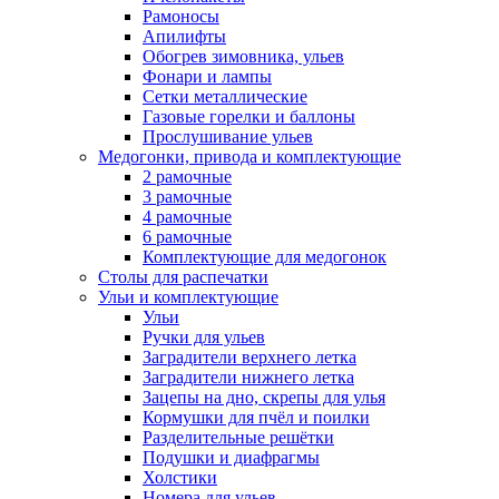
Рамоносы
Апилифты
Обогрев зимовника, ульев
Фонари и лампы
Сетки металлические
Газовые горелки и баллоны
Прослушивание ульев
Медогонки, привода и комплектующие
2 рамочные
3 рамочные
4 рамочные
6 рамочные
Комплектующие для медогонок
Столы для распечатки
Ульи и комплектующие
Ульи
Ручки для ульев
Заградители верхнего летка
Заградители нижнего летка
Зацепы на дно, скрепы для улья
Кормушки для пчёл и поилки
Разделительные решётки
Подушки и диафрагмы
Холстики
Номера для ульев