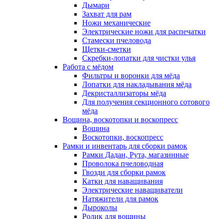
Дымари
Захват для рам
Ножи механические
Электрические ножи для распечатки
Стамески пчеловода
Щетки-сметки
Скребки-лопатки для чистки улья
Работа с мёдом
Фильтры и воронки для мёда
Лопатки для накладывания мёда
Декристаллизаторы мёда
Для получения секционного сотового
мёда
Вощина, воскотопки и воскопресс
Вощина
Воскотопки, воскопресс
Рамки и инвентарь для сборки рамок
Рамки Дадан, Рута, магазинные
Проволока пчеловодная
Гвозди для сборки рамок
Катки для наващивания
Электрические наващиватели
Натяжители для рамок
Дыроколы
Ролик для вощины