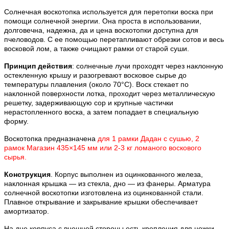
Солнечная воскотопка используется для перетопки воска при
помощи солнечной энергии. Она проста в использовании,
долговечна, надежна, да и цена воскотопки доступна для
пчеловодов. С ее помощью перетапливают обрезки сотов и весь
восковой лом, а также очищают рамки от старой суши.
Принцип действия
: солнечные лучи проходят через наклонную
остекленную крышу и разогревают восковое сырье до
температуры плавления (около 70°С). Воск стекает по
наклонной поверхности лотка, проходит через металлическую
решетку, задерживающую сор и крупные частички
нерастопленного воска, а затем попадает в специальную
форму.
Воскотопка предназначена
для 1 рамки Дадан с сушью, 2
рамок Магазин 435×145 мм или 2-3 кг ломаного воскового
сырья.
Конструкция
. Корпус выполнен из оцинкованного железа,
наклонная крышка — из стекла, дно — из фанеры. Арматура
солнечной воскотопки изготовлена из оцинкованной стали.
Плавное открывание и закрывание крышки обеспечивает
амортизатор.
На дне корпуса с внешней стороны есть крепления для ножки.