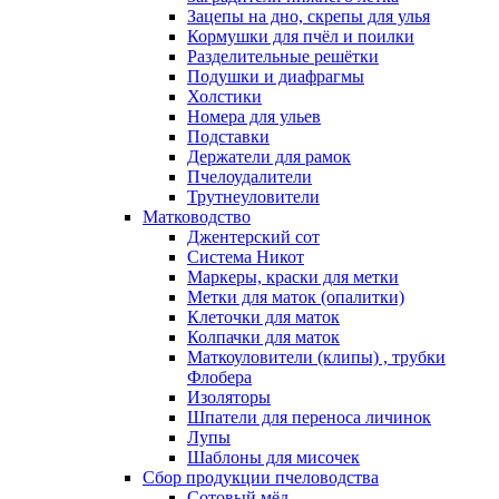
Зацепы на дно, скрепы для улья
Кормушки для пчёл и поилки
Разделительные решётки
Подушки и диафрагмы
Холстики
Номера для ульев
Подставки
Держатели для рамок
Пчелоудалители
Трутнеуловители
Матководство
Джентерский сот
Система Никот
Маркеры, краски для метки
Метки для маток (опалитки)
Клеточки для маток
Колпачки для маток
Маткоуловители (клипы) , трубки
Флобера
Изоляторы
Шпатели для переноса личинок
Лупы
Шаблоны для мисочек
Сбор продукции пчеловодства
Сотовый мёд