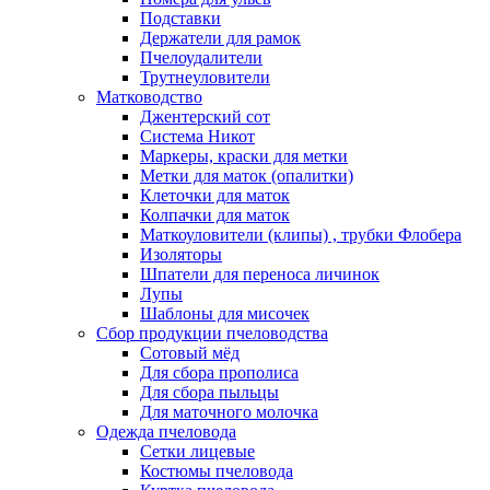
Подставки
Держатели для рамок
Пчелоудалители
Трутнеуловители
Матководство
Джентерский сот
Система Никот
Маркеры, краски для метки
Метки для маток (опалитки)
Клеточки для маток
Колпачки для маток
Маткоуловители (клипы) , трубки Флобера
Изоляторы
Шпатели для переноса личинок
Лупы
Шаблоны для мисочек
Сбор продукции пчеловодства
Сотовый мёд
Для сбора прополиса
Для сбора пыльцы
Для маточного молочка
Одежда пчеловода
Сетки лицевые
Костюмы пчеловода