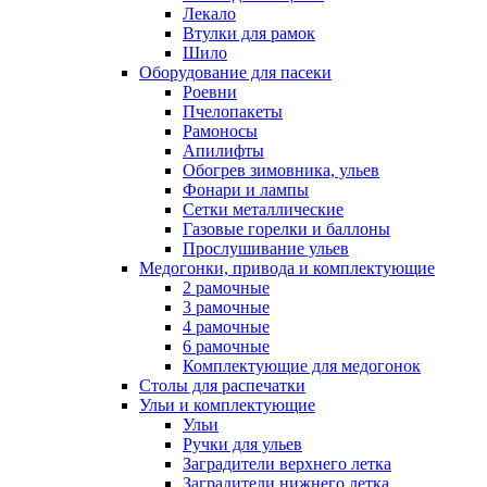
Лекало
Втулки для рамок
Шило
Оборудование для пасеки
Роевни
Пчелопакеты
Рамоносы
Апилифты
Обогрев зимовника, ульев
Фонари и лампы
Сетки металлические
Газовые горелки и баллоны
Прослушивание ульев
Медогонки, привода и комплектующие
2 рамочные
3 рамочные
4 рамочные
6 рамочные
Комплектующие для медогонок
Столы для распечатки
Ульи и комплектующие
Ульи
Ручки для ульев
Заградители верхнего летка
Заградители нижнего летка