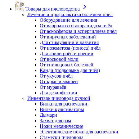
Товары для пчеловодства
Лечение и профилактика болезней пчёл
Оборудование для лечения
От варроатоза и акарапидоза пчёл
От аскосфероза и аспергиллёза пчёл
От вирусных заболеваний
Для стимуляции и развития
От нозематоза (поноса) пчёл
Для ловли роёв и роении
От восковой моли
От гнильцовых болезней
Канди (подкормка для пчёл)
От укусов пчёл
От крыс и мышей
От муравьёв
Для дезинфекции
Инвентарь пчеловода ручной
Вилки для распечатки
Вилки культиваторы
Дымари
Захват для рам
Ножи механические
Электрические ножи для распечатки
Стамески пчеловода