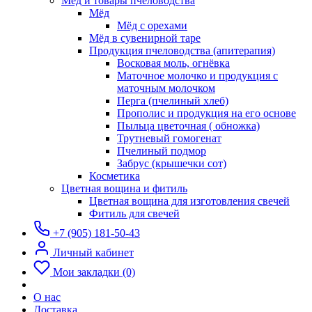
Мёд и товары пчеловодства
Мёд
Мёд с орехами
Мёд в сувенирной таре
Продукция пчеловодства (апитерапия)
Восковая моль, огнёвка
Маточное молочко и продукция с
маточным молочком
Перга (пчелиный хлеб)
Прополис и продукция на его основе
Пыльца цветочная ( обножка)
Трутневый гомогенат
Пчелиный подмор
Забрус (крышечки сот)
Косметика
Цветная вощина и фитиль
Цветная вощина для изготовления свечей
Фитиль для свечей
+7 (905) 181-50-43
Личный кабинет
Мои закладки (0)
О нас
Доставка