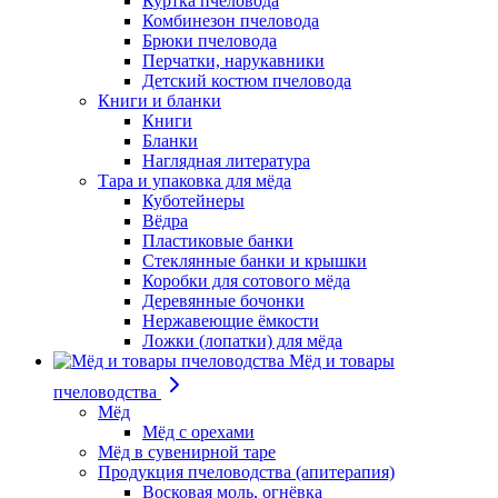
Куртка пчеловода
Комбинезон пчеловода
Брюки пчеловода
Перчатки, нарукавники
Детский костюм пчеловода
Книги и бланки
Книги
Бланки
Наглядная литература
Тара и упаковка для мёда
Куботейнеры
Вёдра
Пластиковые банки
Стеклянные банки и крышки
Коробки для сотового мёда
Деревянные бочонки
Нержавеющие ёмкости
Ложки (лопатки) для мёда
Мёд и товары
пчеловодства
Мёд
Мёд с орехами
Мёд в сувенирной таре
Продукция пчеловодства (апитерапия)
Восковая моль, огнёвка