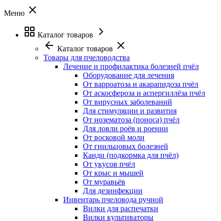
Меню
Каталог товаров
Каталог товаров
Товары для пчеловодства
Лечение и профилактика болезней пчёл
Оборудование для лечения
От варроатоза и акарапидоза пчёл
От аскосфероза и аспергиллёза пчёл
От вирусных заболеваний
Для стимуляции и развития
От нозематоза (поноса) пчёл
Для ловли роёв и роении
От восковой моли
От гнильцовых болезней
Канди (подкормка для пчёл)
От укусов пчёл
От крыс и мышей
От муравьёв
Для дезинфекции
Инвентарь пчеловода ручной
Вилки для распечатки
Вилки культиваторы